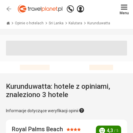
Zadzwoń
Zaloguj
Wstecz
+48 71 771 76 55
Menu
się
Travelplanet.pl
Opinie o hotelach
Sri Lanka
Kalutara
Kurunduwatta
Kurunduwatta: hotele z opiniami,
znaleziono 3 hotele
Informacje dotyczące weryfikacji opinii
Royal Palms Beach
Ocena:
4,3
/ 5