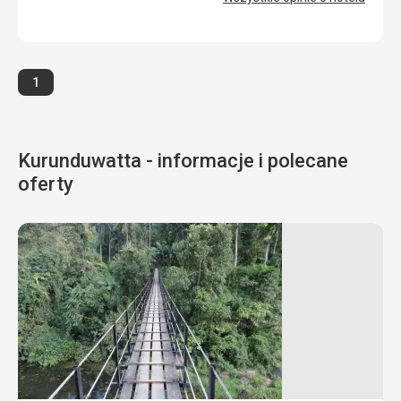
Usługi
5,0
/ 5
Cena
4,0
/ 5
Strona
1
Kurunduwatta - informacje i polecane
oferty