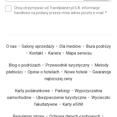
e-
Chcę otrzymywać od Travelplanet.pl S.A. informacje
mail
(wym
handlowe na podany przeze mnie adres poczty e-mail.
*
(wymagane)
*
O nas
Salony sprzedaży
Dla mediów
Biura podróży
Kontakt
Kariera
Mapa serwisu
Blog o podróżach
Przewodnik turystyczny
Metody
płatności
Opinie o hotelach
Nowe hotele
Gwarancja
najniższej ceny
Karty podarunkowe
Parkingi
Wypożyczalnia
samochodów
Ubezpieczenie turystyczne
Wycieczki
fakultatywne
Karty eSIM
Regulamin strony
Ochrona danych osobowych