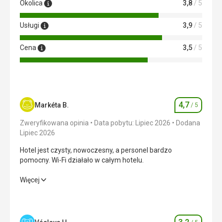
przygotowaniem pakietu śniadaniowego (papierowa
Okolica
3,8
/ 5
torba A4) w recepcji, gdy wyjeżdżaliśmy wcześnie rano w
podróż.
Usługi
3,9
/ 5
Ta recenzja została automatycznie przetłumaczona za
Cena
3,5
/ 5
pomocą Google Translate
4,7
Markéta B.
/ 5
Ocena
Zweryfikowana opinia
Data pobytu: Lipiec 2026
Dodana
Lipiec 2026
Hotel jest czysty, nowoczesny, a personel bardzo
pomocny. Wi-Fi działało w całym hotelu.
Hotel jest czysty, nowoczesny, a personel bardzo
Więcej
pomocny. Wi-Fi działało w całym hotelu.
Wyżywienie
5,0
/ 5