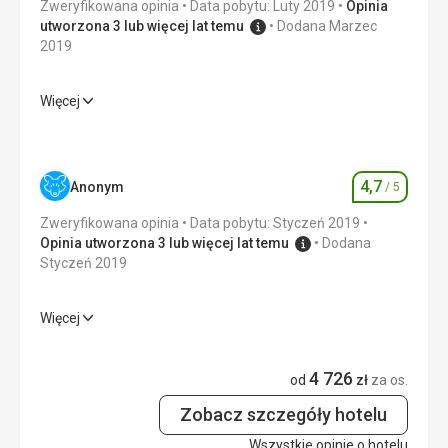
pomocą Google Translate
Zweryfikowana opinia
Data pobytu: Luty 2019
Opinia
utworzona 3 lub więcej lat temu
Dodana Marzec
2019
Więcej
Wyżywienie
4,0
/ 5
Zakwaterowanie
4,0
/ 5
4,7
Anonym
/ 5
Ocena
Okolica
4,0
/ 5
Zweryfikowana opinia
Data pobytu: Styczeń 2019
Usługi
4,0
/ 5
Opinia utworzona 3 lub więcej lat temu
Dodana
Styczeń 2019
Cena
4,0
/ 5
Więcej
Wyżywienie
5,0
/ 5
4 726
Zakwaterowanie
5,0
/ 5
od
zł
za os.
Zobacz szczegóły hotelu
Okolica
4,0
/ 5
Wszystkie opinie o hotelu