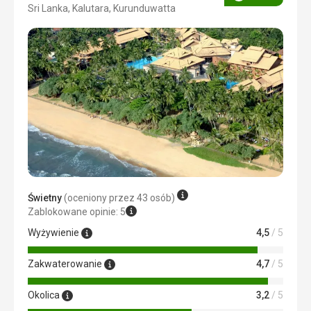
Ocena
Sri Lanka, Kalutara, Kurunduwatta
4/5
Świetny
(oceniony przez 43 osób)
Zablokowane opinie: 5
Wyżywienie
4,5
/ 5
Zakwaterowanie
4,7
/ 5
Okolica
3,2
/ 5