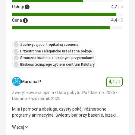
Usługi
4,7
/ 5
Cena
4,4
/ 5
Zachwycająca, tropikalną sceneria
Przestronne i elegancko urządzone pokoje
Smaczna kuchnia z lokalnymi przysmakami
Bliskość tętniącego życiem centrum Kalutary
4,1
Mariana P.
/ 5
Ocena
Zweryfikowana opinia
Data pobytu: Październik 2025
Dodana Październik 2025
Miła i pomocna obsługa, czysty pokój, różnorodne
programy animacyjne. Świetny bar przy basenie, leżaki.
Ręczniki i parasole pod ręką. Zakaz kąpieli w oceanie,
czerwona flaga przez cały pobyt.
Miła i pomocna obsługa, czysty pokój, różnorodne
Więcej
programy animacyjne. Świetny bar przy basenie, leżaki.