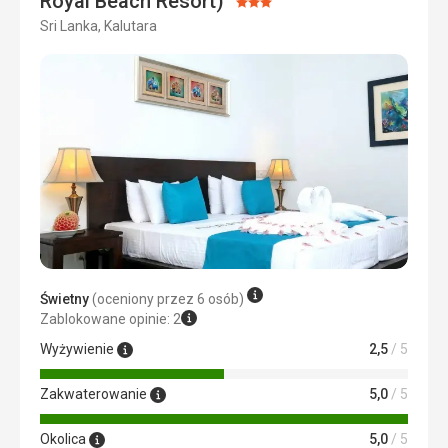
Royal Beach Resort)
Ocena:
Sri Lanka, Kalutara
3/5
Cena
5,0
/ 5
Świetny
(oceniony przez 6 osób)
Zablokowane opinie: 2
Wyżywienie
2,5
/ 5
Zakwaterowanie
5,0
/ 5
Okolica
5,0
/ 5