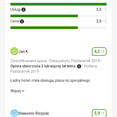
Usługi
3,5
/ 5
Cena
3,5
/ 5
4,2
Jan K.
/ 5
Ocena
Zweryfikowana opinia
Data pobytu: Październik 2019
Opinia utworzona 3 lub więcej lat temu
Dodana
Październik 2019
Ładny hotel i miła obsługa, plaża nic specjalnego.
Ładny hotel i miła obsługa, plaża nic specjalnego.
Więcej
Wyżywienie
5,0
/ 5
Zakwaterowanie
4,0
/ 5
3,9
Sławomir Różycki
/ 5
Ocena