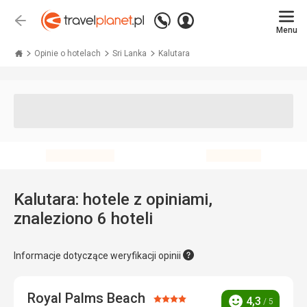
Zadzwoń
Zaloguj
Wstecz
+48 71 771 76 55
Menu
się
Travelplanet.pl
Opinie o hotelach
Sri Lanka
Kalutara
Kalutara: hotele z opiniami,
znaleziono 6 hoteli
Informacje dotyczące weryfikacji opinii
Royal Palms Beach
Ocena:
4,3
/ 5