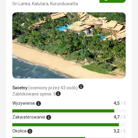
Ocena
Sri Lanka, Kalutara, Kurunduwatta
4/5
Świetny
(oceniony przez 43 osób)
Zablokowane opinie: 5
Wyżywienie
4,5
/ 5
Zakwaterowanie
4,7
/ 5
Okolica
3,2
/ 5