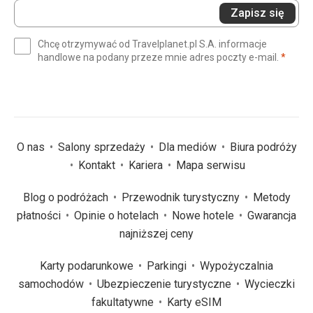
Wprowadź
Zapisz się
swój
e-
Chcę otrzymywać od Travelplanet.pl S.A. informacje
mail
(wym
handlowe na podany przeze mnie adres poczty e-mail.
*
(wymagane)
*
O nas
Salony sprzedaży
Dla mediów
Biura podróży
Kontakt
Kariera
Mapa serwisu
Blog o podróżach
Przewodnik turystyczny
Metody
płatności
Opinie o hotelach
Nowe hotele
Gwarancja
najniższej ceny
Karty podarunkowe
Parkingi
Wypożyczalnia
samochodów
Ubezpieczenie turystyczne
Wycieczki
fakultatywne
Karty eSIM