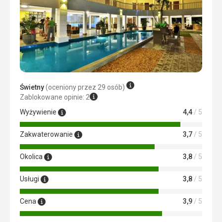
Świetny
(oceniony przez 29 osób)
Zablokowane opinie: 2
Wyżywienie
4,4
/ 5
Zakwaterowanie
3,7
/ 5
Okolica
3,8
/ 5
Usługi
3,8
/ 5
Cena
3,9
/ 5