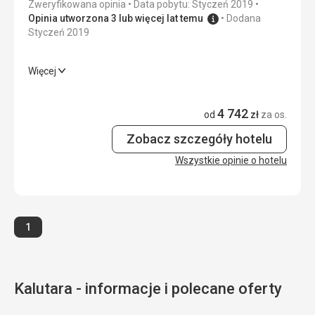
Zweryfikowana opinia
Data pobytu: Styczeń 2019
Usługi
4,0
/ 5
Opinia utworzona 3 lub więcej lat temu
Dodana
Styczeń 2019
Cena
4,0
/ 5
Więcej
Wyżywienie
5,0
/ 5
4 742
Zakwaterowanie
5,0
/ 5
od
zł
za os.
Zobacz szczegóły hotelu
Okolica
4,0
/ 5
Wszystkie opinie o hotelu
Usługi
5,0
/ 5
Cena
4,0
/ 5
Strona
1
Kalutara - informacje i polecane oferty