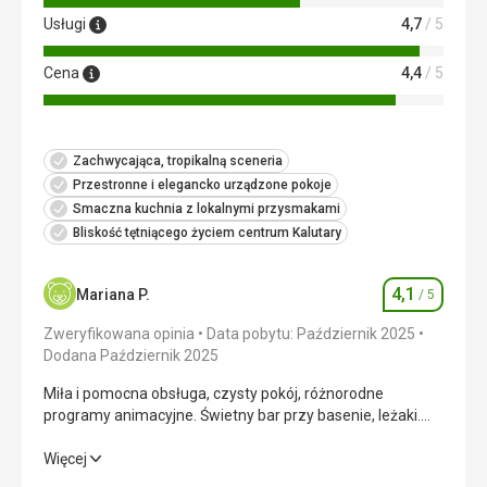
Usługi
4,7
/ 5
Cena
4,4
/ 5
Zachwycająca, tropikalną sceneria
Przestronne i elegancko urządzone pokoje
Smaczna kuchnia z lokalnymi przysmakami
Bliskość tętniącego życiem centrum Kalutary
4,1
Mariana P.
/ 5
Ocena
Zweryfikowana opinia
Data pobytu: Październik 2025
Dodana Październik 2025
Miła i pomocna obsługa, czysty pokój, różnorodne
programy animacyjne. Świetny bar przy basenie, leżaki.
Ręczniki i parasole pod ręką. Zakaz kąpieli w oceanie,
czerwona flaga przez cały pobyt.
Miła i pomocna obsługa, czysty pokój, różnorodne
Więcej
programy animacyjne. Świetny bar przy basenie, leżaki.