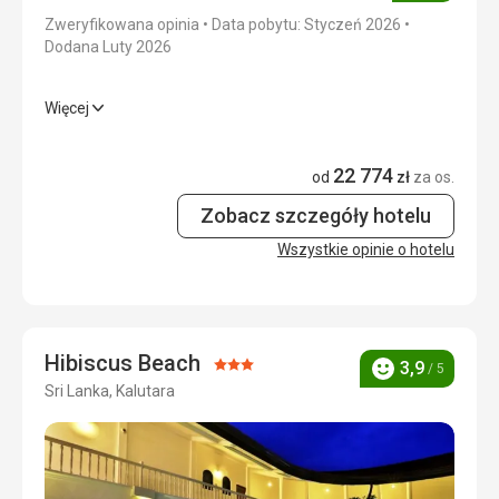
Okolica
3,0
/ 5
Zweryfikowana opinia
Data pobytu: Styczeń 2026
Dodana Luty 2026
Usługi
4,0
/ 5
Więcej
Cena
4,0
/ 5
Wyżywienie
2,0
/ 5
22 774
Zakwaterowanie
5,0
/ 5
od
zł
za os.
Zobacz szczegóły hotelu
Okolica
5,0
/ 5
Wszystkie opinie o hotelu
Usługi
3,0
/ 5
Cena
3,0
/ 5
Hibiscus Beach
Ocena:
3,9
/ 5
Ocena
Sri Lanka, Kalutara
3/5