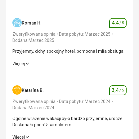
4,4
Roman H.
/ 5
Ocena
Zweryfikowana opinia
Data pobytu: Marzec 2025
Dodana Marzec 2025
Przyjemny, cichy, spokojny hotel, pomocna i miła obsługa
Przyjemny, cichy, spokojny hotel, pomocna i miła obsługa
Więcej
Wyżywienie
4,0
/ 5
Zakwaterowanie
4,0
/ 5
3,4
Katarína B.
/ 5
Ocena
Okolica
4,0
/ 5
Zweryfikowana opinia
Data pobytu: Marzec 2024
Dodana Marzec 2024
Usługi
4,0
/ 5
Ogólne wrażenie wakacji było bardzo przyjemne, urocze.
Doskonała podróż samolotem.
Cena
5,0
/ 5
Ogólne wrażenie wakacji było bardzo przyjemne, urocze.
Więcej