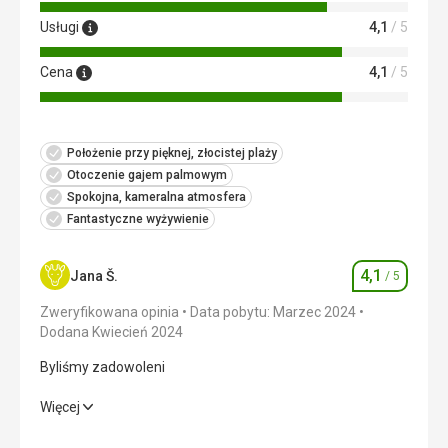
przygotowaniem pakietu śniadaniowego (papierowa
torba A4) w recepcji, gdy wyjeżdżaliśmy wcześnie rano w
Usługi
4,1
/ 5
podróż.
Cena
4,1
/ 5
Ta recenzja została automatycznie przetłumaczona za
pomocą Google Translate
Położenie przy pięknej, złocistej plaży
Otoczenie gajem palmowym
Spokojna, kameralna atmosfera
Fantastyczne wyżywienie
4,1
Jana Š.
/ 5
Ocena
Zweryfikowana opinia
Data pobytu: Marzec 2024
Dodana Kwiecień 2024
Byliśmy zadowoleni
Byliśmy zadowoleni
Więcej
Wyżywienie
3,0
/ 5