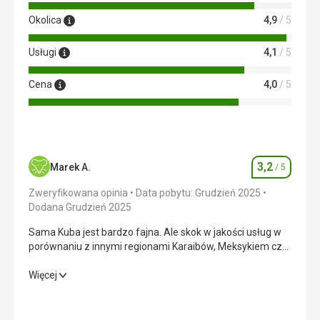
Ta recenzja została automatycznie przetłumaczona za
pomocą Google Translate
Okolica
4,9
/ 5
Usługi
4,1
/ 5
Cena
4,0
/ 5
3,2
Marek A.
/ 5
Ocena
Zweryfikowana opinia
Data pobytu: Grudzień 2025
Dodana Grudzień 2025
Sama Kuba jest bardzo fajna. Ale skok w jakości usług w
porównaniu z innymi regionami Karaibów, Meksykiem czy
Dominikaną jest fatalny. Ogólnie rzecz biorąc, nie żałuję,
ale nie muszę tam jechać ponownie.
Sama Kuba jest bardzo fajna. Ale skok w jakości usług w
Więcej
porównaniu z innymi regionami Karaibów, Meksykiem czy
Dominikaną jest fatalny. Ogólnie rzecz biorąc, nie żałuję,
ale nie muszę tam jechać ponownie.