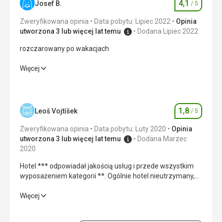
4,1
Josef B.
/ 5
Ocena
Zweryfikowana opinia
Data pobytu: Lipiec 2022
Opinia
utworzona 3 lub więcej lat temu
Dodana Lipiec 2022
rozczarowany po wakacjach
rozczarowany po wakacjach
Więcej
Wyżywienie
5,0
/ 5
Zakwaterowanie
5,0
/ 5
1,8
Leoš Vojtíšek
/ 5
Ocena
Okolica
5,0
/ 5
Zweryfikowana opinia
Data pobytu: Luty 2020
Opinia
utworzona 3 lub więcej lat temu
Dodana Marzec
Usługi
5,0
/ 5
2020
Hotel *** odpowiadał jakością usług i przede wszystkim
Cena
1,0
/ 5
wyposażeniem kategorii **. Ogólnie hotel nieutrzymany,
urządzenia zniszczone. Wyżywienie all exclusive nie
odpowiadało, niewystarczający wybór jedzenia,
Hotel *** odpowiadał jakością usług i przede wszystkim
Więcej
Plaża
zwłaszcza przy późniejszym przyjściu na obiad i kolację.
wyposażeniem kategorii **. Ogólnie hotel nieutrzymany,
wibracje
To samo dotyczy napojów. Monotonne jedzenie przez
urządzenia zniszczone. Wyżywienie all exclusive nie
Zakwaterowanie