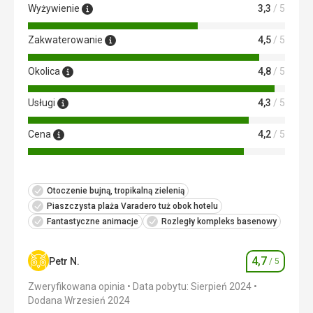
Wyżywienie
3,3
/ 5
basenie animacje, animacje wieczorne, dzień kubański,
muzyka na żywo.
Zakwaterowanie
4,5
/ 5
Okolica
4,8
/ 5
Usługi
4,3
/ 5
Cena
4,2
/ 5
Otoczenie bujną, tropikalną zielenią
Piaszczysta plaża Varadero tuż obok hotelu
Fantastyczne animacje
Rozległy kompleks basenowy
4,7
Petr N.
/ 5
Ocena
Zweryfikowana opinia
Data pobytu: Sierpień 2024
Dodana Wrzesień 2024