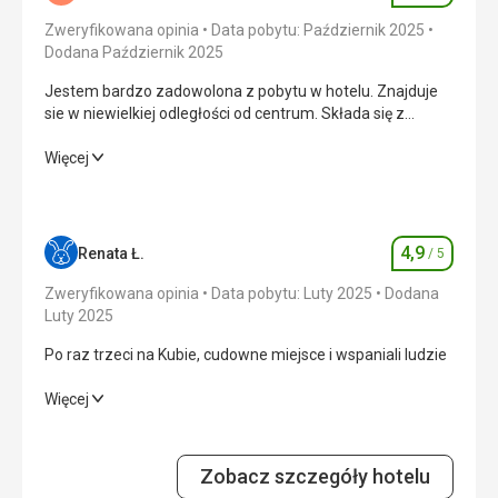
Zweryfikowana opinia
Data pobytu: Październik 2025
Dodana Październik 2025
Jestem bardzo zadowolona z pobytu w hotelu. Znajduje
sie w niewielkiej odległości od centrum. Składa się z
budynku głównego i bungalow. Obsługa hotelowa bardzo
przyjazna
Jestem bardzo zadowolona z pobytu w hotelu. Znajduje
Więcej
sie w niewielkiej odległości od centrum. Składa się z
budynku głównego i bungalow. Obsługa hotelowa bardzo
przyjazna
4,9
Renata Ł.
/ 5
Ocena
Wyżywienie
4,0
/ 5
Zweryfikowana opinia
Data pobytu: Luty 2025
Dodana
Zakwaterowanie
5,0
/ 5
Luty 2025
Po raz trzeci na Kubie, cudowne miejsce i wspaniali ludzie
Okolica
5,0
/ 5
Po raz trzeci na Kubie, cudowne miejsce i wspaniali ludzie
Więcej
Usługi
4,0
/ 5
Wyżywienie
4,0
/ 5
Cena
5,0
/ 5
Zobacz szczegóły hotelu
Zakwaterowanie
5,0
/ 5