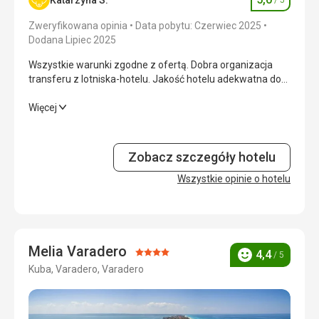
Ocena
Dziękujemy Rachlický.
Zweryfikowana opinia
Data pobytu: Czerwiec 2025
Wyżywienie
5,0
/ 5
Dodana Lipiec 2025
Wszystkie warunki zgodne z ofertą. Dobra organizacja
Zakwaterowanie
5,0
/ 5
transferu z lotniska-hotelu. Jakość hotelu adekwatna do
ceny.
Okolica
5,0
/ 5
Wszystkie warunki zgodne z ofertą. Dobra organizacja
Więcej
transferu z lotniska-hotelu. Jakość hotelu adekwatna do
Usługi
5,0
/ 5
ceny.
Cena
3,0
/ 5
Zobacz szczegóły hotelu
Wyżywienie
5,0
/ 5
Wszystkie opinie o hotelu
Zakwaterowanie
5,0
/ 5
Wyżywienie
-
Okolica
5,0
/ 5
Zakwaterowanie
-
Melia Varadero
Usługi
5,0
/ 5
Ocena:
4,4
/ 5
Ocena
Kuba, Varadero, Varadero
Ta recenzja została automatycznie przetłumaczona za
4/5
Cena
5,0
/ 5
pomocą Google Translate