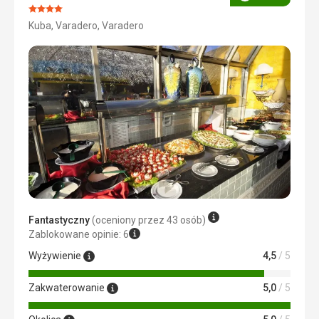
Ocena
Ocena:
Kuba, Varadero, Varadero
4/5
Fantastyczny
(oceniony przez 43 osób)
Zablokowane opinie: 6
Wyżywienie
4,5
/ 5
Zakwaterowanie
5,0
/ 5