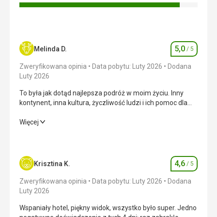
5,0
Melinda D.
/ 5
Ocena
Zweryfikowana opinia
Data pobytu: Luty 2026
Dodana
Luty 2026
To była jak dotąd najlepsza podróż w moim życiu. Inny
kontynent, inna kultura, życzliwość ludzi i ich pomoc dla
turystów są niesamowite.
To była jak dotąd najlepsza podróż w moim życiu. Inny
Więcej
kontynent, inna kultura, życzliwość ludzi i ich pomoc dla
turystów są niesamowite.
Wyżywienie
5,0
/ 5
4,6
Krisztina K.
/ 5
Ocena
Zakwaterowanie
5,0
/ 5
Zweryfikowana opinia
Data pobytu: Luty 2026
Dodana
Luty 2026
Okolica
5,0
/ 5
Wspaniały hotel, piękny widok, wszystko było super. Jedno