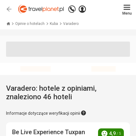
Zadzwoń
Zaloguj
Wstecz
+48 71 771 76 55
Menu
się
Travelplanet.pl
Opinie o hotelach
Kuba
Varadero
Varadero: hotele z opiniami,
znaleziono 46 hoteli
Informacje dotyczące weryfikacji opinii
Be Live Experience Tuxpan
4,9
/ 5