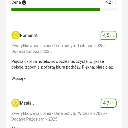
Cena
4,2
/ 5
4,5
Roman B.
/ 5
Ocena
Zweryfikowana opinia
Data pobytu: Listopad 2025
Dodana Listopad 2025
Piękna okolica hotelu, nowoczesne, czyste, większe
pokoje, zgodnie z ofertą biura podróży. Piękna, biała plaża,
czyste morze... Ogólnie jestem zadowolony.
Piękna okolica hotelu, nowoczesne, czyste, większe
Więcej
pokoje, zgodnie z ofertą biura podróży. Piękna, biała plaża,
czyste morze... Ogólnie jestem zadowolony.
Wyżywienie
4,0
/ 5
4,7
Matúš J.
/ 5
Ocena
Zakwaterowanie
5,0
/ 5
Zweryfikowana opinia
Data pobytu: Wrzesień 2025
Dodana Październik 2025
Okolica
4,0
/ 5