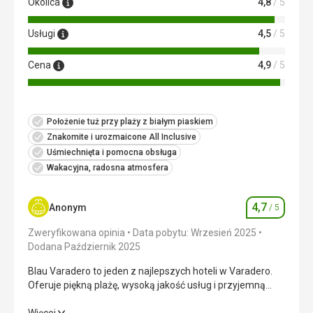
Okolica
4,8
/ 5
uciążliwe... starsze pokoje sprawiają wrażenie nieco
„wyeksploatowanych”, ale byliśmy niezwykle zadowoleni...
Usługi
4,5
/ 5
Usługi
Nie ma na co narzekać... obsługa była bardzo miła i
Cena
4,9
/ 5
pomocna, room service działał codziennie, leżaki,
parasole i ręczniki plażowe były bezpłatne... centrum
fitness było dobrze wyposażone - dostępne non stop,
każdego dnia odbywał się program przy basenach +
Położenie tuż przy plaży z białym piaskiem
wieczorny program rozrywkowy w lokalnym amfiteatrze...
Znakomite i urozmaicone All Inclusive
Uśmiechnięta i pomocna obsługa
Ta recenzja została automatycznie przetłumaczona za
Wakacyjna, radosna atmosfera
pomocą Google Translate
4,7
Anonym
/ 5
Ocena
Zweryfikowana opinia
Data pobytu: Wrzesień 2025
Dodana Październik 2025
Blau Varadero to jeden z najlepszych hoteli w Varadero.
Oferuje piękną plażę, wysoką jakość usług i przyjemną
atmosferę, co czyni go idealnym wyborem dla par i osób
poszukujących połączenia relaksu, komfortu i karaibskich
Blau Varadero to jeden z najlepszych hoteli w Varadero.
Więcej