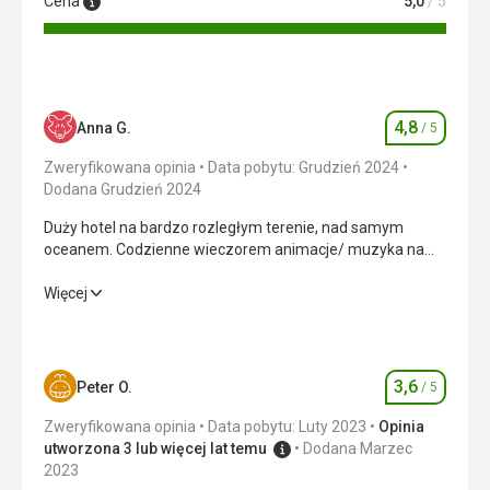
Cena
5,0
/ 5
4,8
Anna G.
/ 5
Ocena
Zweryfikowana opinia
Data pobytu: Grudzień 2024
Dodana Grudzień 2024
Duży hotel na bardzo rozległym terenie, nad samym
oceanem. Codzienne wieczorem animacje/ muzyka na
żywo. Główny bar otwarty 24h.
Duży hotel na bardzo rozległym terenie, nad samym
Więcej
oceanem. Codzienne wieczorem animacje/ muzyka na
żywo. Główny bar otwarty 24h.
Wyżywienie
4,0
/ 5
3,6
Peter O.
/ 5
Ocena
Zakwaterowanie
5,0
/ 5
Zweryfikowana opinia
Data pobytu: Luty 2023
Opinia
utworzona 3 lub więcej lat temu
Dodana Marzec
Okolica
5,0
/ 5
2023