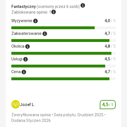
Zakwaterowanie
Fantastyczny
(oceniony przez 6 osób)
Bardzo słabe, ledwo odpowiadające kategorii**. Łazienka
Zablokowane opinie: 1
zaniedbana, pokój niewystarczająco wyposażony,
Wyżywienie
4,0
/ 5
spaliśmy na jednym łóżku.
Usługi
Zakwaterowanie
4,7
/ 5
Zobacz podsumowanie
Okolica
4,8
/ 5
Ta recenzja została automatycznie przetłumaczona za
pomocą Google Translate
Usługi
4,5
/ 5
Cena
4,7
/ 5
4,5
Jozef L.
/ 5
Ocena
Zweryfikowana opinia
Data pobytu: Grudzień 2025
Dodana Styczeń 2026