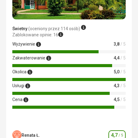
Świetny
(oceniony przez 114 osób)
Zablokowane opinie: 16
Wyżywienie
3,8
/ 5
Zakwaterowanie
4,4
/ 5
Okolica
5,0
/ 5
Usługi
4,3
/ 5
Cena
4,5
/ 5
4,7
Renata Ł.
/ 5
Ocena