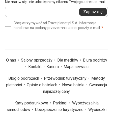
Nie martw się - nie udostępnimy nikomu Twojego adresu e-mail.
Wprowadź
Zapisz się
swój
e-
Chcę otrzymywać od Travelplanet.pl S.A. informacje
mail
(wym
handlowe na podany przeze mnie adres poczty e-mail.
*
(wymagane)
*
O nas
Salony sprzedaży
Dla mediów
Biura podróży
Kontakt
Kariera
Mapa serwisu
Blog o podróżach
Przewodnik turystyczny
Metody
płatności
Opinie o hotelach
Nowe hotele
Gwarancja
najniższej ceny
Karty podarunkowe
Parkingi
Wypożyczalnia
samochodów
Ubezpieczenie turystyczne
Wycieczki