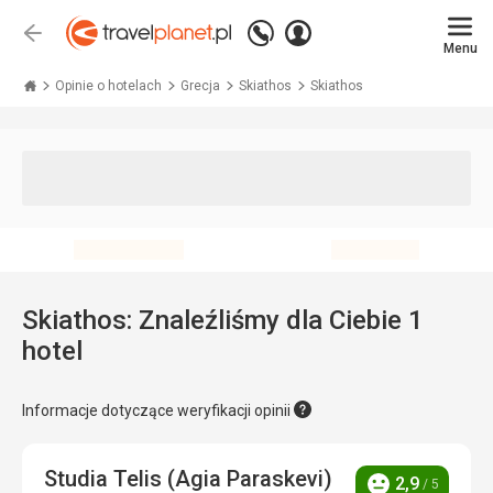
Zadzwoń
Zaloguj
Wstecz
+48 71 771 76 55
Menu
się
Travelplanet.pl
Opinie o hotelach
Grecja
Skiathos
Skiathos
Skiathos: Znaleźliśmy dla Ciebie 1
hotel
Informacje dotyczące weryfikacji opinii
Studia Telis (Agia Paraskevi)
2,9
/ 5