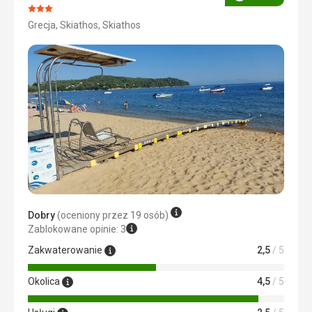
Ocena
Ocena:
Grecja, Skiathos, Skiathos
3/5
Dobry
(oceniony przez 19 osób)
Zablokowane opinie: 3
Zakwaterowanie
2,5
/ 5
Okolica
4,5
/ 5