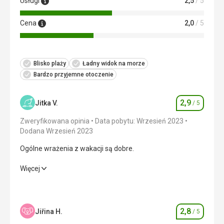
Usługi
2,5
/ 5
Cena
2,0
/ 5
Blisko plaży
Ładny widok na morze
Bardzo przyjemne otoczenie
2,9
Jitka V.
/ 5
Ocena
Zweryfikowana opinia
Data pobytu: Wrzesień 2023
Dodana Wrzesień 2023
Ogólne wrażenia z wakacji są dobre.
Ogólne wrażenia z wakacji są dobre.
Więcej
Zakwaterowanie
2,0
/ 5
Okolica
4,0
/ 5
2,8
Jiřina H.
/ 5
Ocena