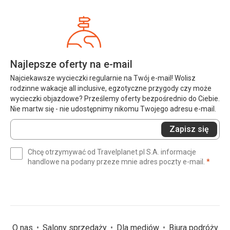
Najlepsze oferty na e-mail
Najciekawsze wycieczki regularnie na Twój e-mail! Wolisz
rodzinne wakacje all inclusive, egzotyczne przygody czy może
wycieczki objazdowe? Prześlemy oferty bezpośrednio do Ciebie.
Nie martw się - nie udostępnimy nikomu Twojego adresu e-mail.
Wprowadź
Zapisz się
swój
e-
Chcę otrzymywać od Travelplanet.pl S.A. informacje
mail
(wym
handlowe na podany przeze mnie adres poczty e-mail.
*
(wymagane)
*
O nas
Salony sprzedaży
Dla mediów
Biura podróży