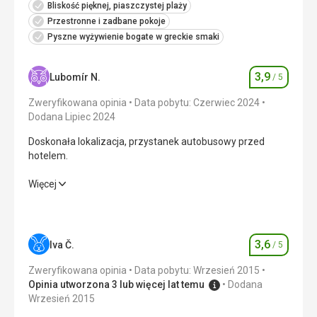
Bliskość pięknej, piaszczystej plaży
Przestronne i zadbane pokoje
Pyszne wyżywienie bogate w greckie smaki
3,9
Lubomír N.
/ 5
Ocena
Zweryfikowana opinia
Data pobytu: Czerwiec 2024
Dodana Lipiec 2024
Doskonała lokalizacja, przystanek autobusowy przed
hotelem.
Doskonała lokalizacja, przystanek autobusowy przed
Więcej
hotelem.
Wyżywienie
3,0
/ 5
3,6
Iva Č.
/ 5
Ocena
Zakwaterowanie
4,0
/ 5
Zweryfikowana opinia
Data pobytu: Wrzesień 2015
Okolica
5,0
/ 5
Opinia utworzona 3 lub więcej lat temu
Dodana
Wrzesień 2015
Usługi
3,0
/ 5