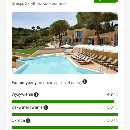
Ocena
Grecja, Skiathos, Koukounaries
5/5
Fantastyczny
(oceniony przez 4 osób)
Wyżywienie
4,8
/ 5
Zakwaterowanie
5,0
/ 5
Okolica
5,0
/ 5