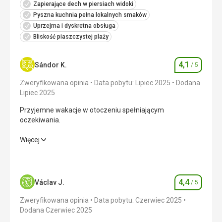
Zapierające dech w piersiach widoki
Pyszna kuchnia pełna lokalnych smaków
Uprzejma i dyskretna obsługa
Bliskość piaszczystej plaży
4,1
Sándor K.
/ 5
Ocena
Zweryfikowana opinia
Data pobytu: Lipiec 2025
Dodana
Lipiec 2025
Przyjemne wakacje w otoczeniu spełniającym
oczekiwania.
Przyjemne wakacje w otoczeniu spełniającym
Więcej
oczekiwania.
Wyżywienie
3,0
/ 5
4,4
Václav J.
/ 5
Ocena
Zakwaterowanie
4,0
/ 5
Zweryfikowana opinia
Data pobytu: Czerwiec 2025
Okolica
5,0
/ 5
Dodana Czerwiec 2025