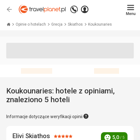
Zadzwoń
Zaloguj
Wstecz
+48 71 771 76 55
Menu
się
Travelplanet.pl
Opinie o hotelach
Grecja
Skiathos
Koukounaries
Koukounaries: hotele z opiniami,
znaleziono 5 hoteli
Informacje dotyczące weryfikacji opinii
Elivi Skiathos
Ocena:
5,0
/ 5