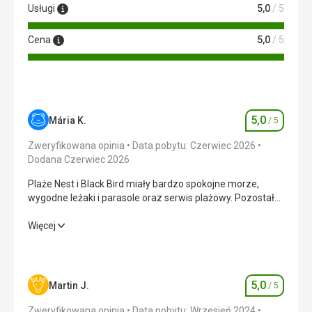
Usługi
5,0
/ 5
Cena
5,0
/ 5
5,0
Mária K.
/ 5
Ocena
Zweryfikowana opinia
Data pobytu: Czerwiec 2026
Dodana Czerwiec 2026
Plaże Nest i Black Bird miały bardzo spokojne morze,
wygodne leżaki i parasole oraz serwis plażowy. Pozostałe
plaże były bardziej wietrzne.
Plaże Nest i Black Bird miały bardzo spokojne morze,
Więcej
wygodne leżaki i parasole oraz serwis plażowy. Pozostałe
plaże były bardziej wietrzne.
Wyżywienie
5,0
/ 5
5,0
Martin J.
/ 5
Ocena
Zakwaterowanie
5,0
/ 5
Zweryfikowana opinia
Data pobytu: Wrzesień 2024