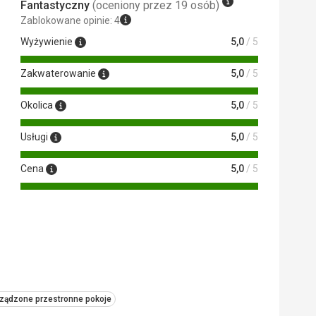
Fantastyczny
(oceniony przez 19 osób)
Zablokowane opinie: 4
Wyżywienie
5,0
/ 5
Zakwaterowanie
5,0
/ 5
Okolica
5,0
/ 5
Usługi
5,0
/ 5
Cena
5,0
/ 5
ządzone przestronne pokoje