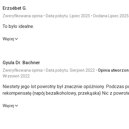
Erzsébet G.
Zweryfikowana opinia
Data pobytu: Lipiec 2025
Dodana Lipiec 2025
To było idealne.
To było idealne.
Więcej
Wyżywienie
5,0
/ 5
Usługi
Gyula Dr. Bachner
Zakwaterowanie
5,0
/ 5
Cena
Zweryfikowana opinia
Data pobytu: Sierpień 2022
Opinia utworzona
Okolica
5,0
/ 5
Wrzesień 2022
Niestety jego lot powrotny był znacznie opóźniony. Podczas p
Plaża
rekompensatę (napój bezalkoholowy, przekąska) Nic z powrotem
Obie plaże są bardzo piękne, czyste i zadbane. Morze jest pięk
Niestety jego lot powrotny był znacznie opóźniony. Podczas p
Więcej
Wyżywienie
rekompensatę (napój bezalkoholowy, przekąska) Nic z powrotem
Wysokiej jakości jedzenie, elegancka prezentacja. Codziennie 
Desery są wyśmienite. Obsługa jest uprzejma i uważna.
Wyżywienie
4,0
/ 5
Usługi