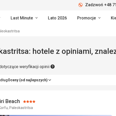
Zadzwoń +48 71
Last Minute
Lato 2026
Promocje
Ki
leokastritsa
astritsa: hotele z opiniami, znale
dotyczące weryfikacji opinii
edług
Oceny (od najlepszych)
iri Beach
Ocena:
Korfu, Paleokastritsa
4/5