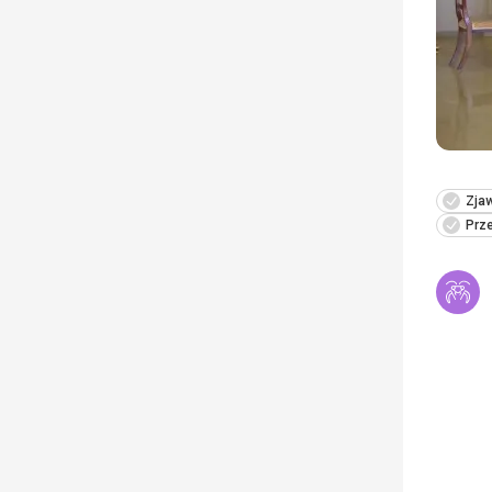
Zja
Prz