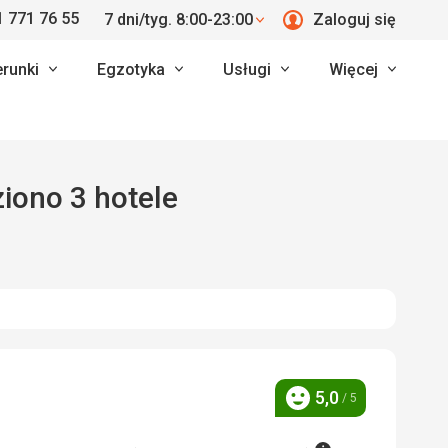
 771 76 55
7 dni/tyg. 8:00-23:00
Zaloguj się
erunki
Egzotyka
Usługi
Więcej
ziono 3 hotele
5,0
/ 5
Ocena