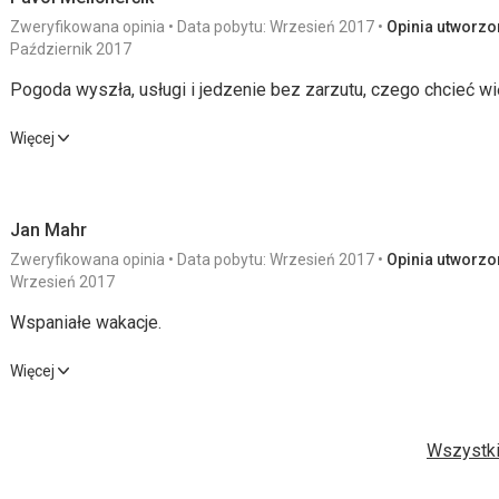
Zweryfikowana opinia
Data pobytu: Wrzesień 2017
Opinia utworzon
Październik 2017
Pogoda wyszła, usługi i jedzenie bez zarzutu, czego chcieć wię
Pogoda wyszła, usługi i jedzenie bez zarzutu, czego chcieć wię
Więcej
Wyżywienie
5,0
/ 5
Usługi
Jan Mahr
Zakwaterowanie
5,0
/ 5
Cena
Zweryfikowana opinia
Data pobytu: Wrzesień 2017
Opinia utworzon
Okolica
4,0
/ 5
Wrzesień 2017
Wspaniałe wakacje.
Plaża
Wspaniałe wakacje.
Plaży w pobliżu hotelu nie korzystaliśmy. Po pierwszym dniu 
Więcej
chodziliśmy około 1 km na piaszczysto-żwirową plażę pod hote
Wyżywienie
3,0
/ 5
Usługi
parasolem za 6 euro, spokój...
Wszystki
Wyżywienie
Zakwaterowanie
4,0
/ 5
Cena
Świetny wybór, chociaż śniadanie było za każdym razem takie