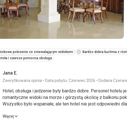
także zorganizowali dla nas programy fakultatywne.
Ta recenzja została automatycznie przetłumaczona za pomocą
wiskowe położenie ze zniewalającym widokiem
Bardzo dobra kuchnia z ró
emiła i zawsze pomocna obsługa
Jana E.
Zweryfikowana opinia
Data pobytu: Czerwiec 2026
Dodana Czerwi
Hotel, obsługa i jedzenie były bardzo dobre. Personel hotelu j
romantyczne widoki na morze i górzystą okolicę z balkonu pokoj
Wszystko było wspaniałe, ale ten hotel nie jest odpowiedni dl
schodach! Z recepcji do basenu hotelowego prowadzi 71 scho
Hotel, obsługa i jedzenie były bardzo dobre. Personel hotelu j
Więcej
korzystając z windy (21 schodów z recepcji na parking) i idąc 
romantyczne widoki na morze i górzystą okolicę z balkonu pokoj
zdecydowanie trzeba pokonać 20 schodów do basenu. Do pla