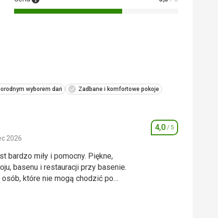
 Google Translate
żnorodnym wyborem dań
Zadbane i komfortowe pokoje
4,0
/ 5
Ocena
ec 2026
est bardzo miły i pomocny. Piękne,
u, basenu i restauracji przy basenie.
a osób, które nie mogą chodzić po
dów. Można ominąć niektóre z nich,
est bardzo miły i pomocny. Piękne,
wzdłuż hotelowego holu, ale
u, basenu i restauracji przy basenie.
ży nad morzem prowadzi 180