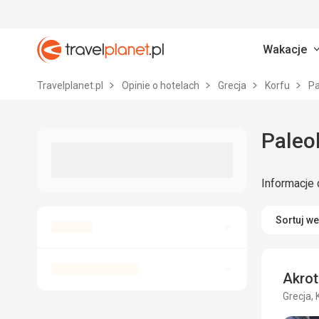
Wakacje
Travelplanet.pl
Travelplanet.pl
Opinie o hotelach
Grecja
Korfu
Pa
Paleok
Informacje 
Sortuj w
Akrot
Grecja, 