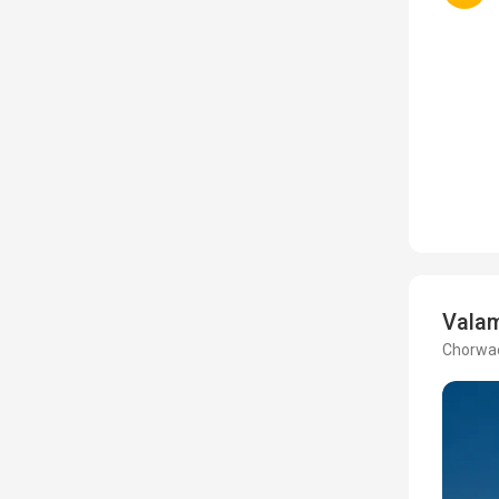
Valam
Chorwac