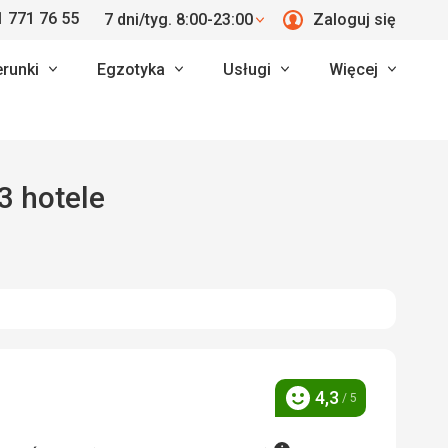
 771 76 55
7 dni/tyg. 8:00-23:00
Zaloguj się
erunki
Egzotyka
Usługi
Więcej
3 hotele
4,3
/ 5
Ocena