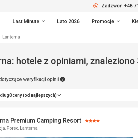
Zadzwoń +48 71
Last Minute
Lato 2026
Promocje
Ki
Lanterna
na: hotele z opiniami, znaleziono 
dotyczące weryfikacji opinii
edług
Oceny (od najlepszych)
erna Premium Camping Resort
Ocena:
ja, Porec, Lanterna
4/5