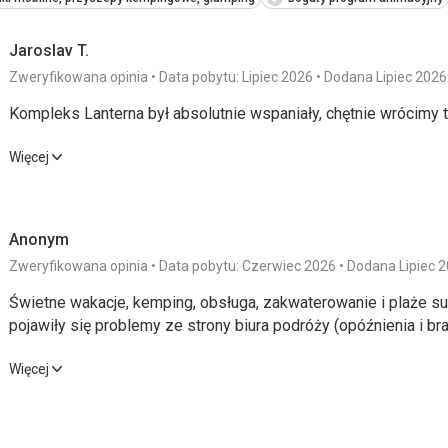
Jaroslav T.
Zweryfikowana opinia
Data pobytu: Lipiec 2026
Dodana Lipiec 2026
Kompleks Lanterna był absolutnie wspaniały, chętnie wrócimy 
Kompleks Lanterna był absolutnie wspaniały, chętnie wrócimy 
Więcej
Wyżywienie
5,0
/ 5
Usługi
Anonym
Zakwaterowanie
5,0
/ 5
Cena
Zweryfikowana opinia
Data pobytu: Czerwiec 2026
Dodana Lipiec 
Okolica
5,0
/ 5
Świetne wakacje, kemping, obsługa, zakwaterowanie i plaże s
pojawiły się problemy ze strony biura podróży (opóźnienia i brak
Plaża
Doskonały
Świetne wakacje, kemping, obsługa, zakwaterowanie i plaże s
Więcej
pojawiły się problemy ze strony biura podróży (opóźnienia i brak
Wyżywienie
Bez jedzenia nie było problemu z zaopatrzeniem się w napoje
Zakwaterowanie
4,0
/ 5
Usługi