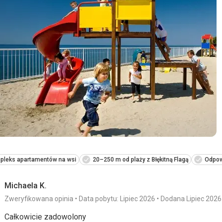
pleks apartamentów na wsi
20–250 m od plaży z Błękitną Flagą
Odpow
Michaela K.
Zweryfikowana opinia
Data pobytu: Lipiec 2026
Dodana Lipiec 2026
Całkowicie zadowolony