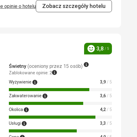
Zobacz szczegóły hotelu
e opinie o hotelu
5,0
/ 5
 Google Translate
3,8
/ 5
Ocena
Świetny
(oceniony przez 15 osób)
Zablokowane opinie: 2
Wyżywienie
3,9
/ 5
Zakwaterowanie
3,6
/ 5
Okolica
4,2
/ 5
Usługi
3,3
/ 5