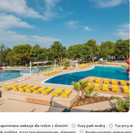
apomniane wakacje dla rodzin z dziećmi
Duży park wodny
Tuż przy w
ki mobilne, przyczepy kempingowe, glamping
Bogaty program animacyjny