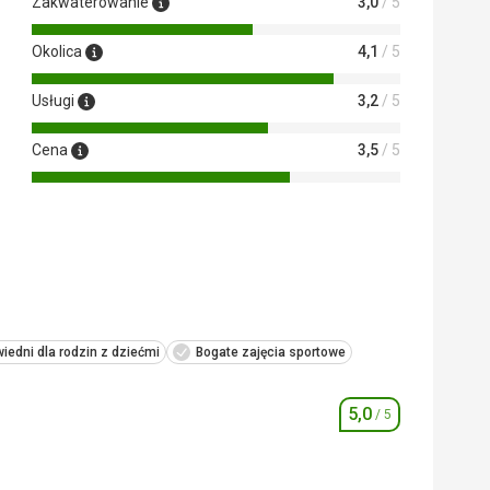
Zakwaterowanie
3,0
/ 5
Okolica
4,1
/ 5
Usługi
3,2
/ 5
Cena
3,5
/ 5
iedni dla rodzin z dziećmi
Bogate zajęcia sportowe
5,0
/ 5
Ocena