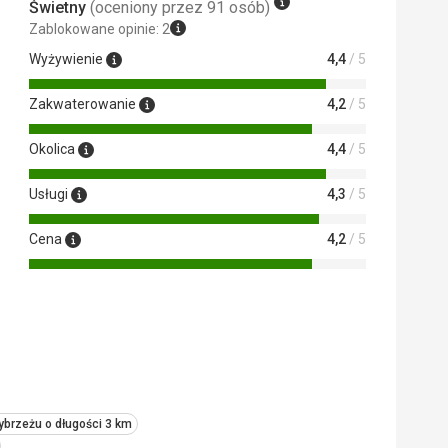
Świetny
(oceniony przez 91 osób)
Zablokowane opinie: 2
Wyżywienie
4,4
/ 5
Zakwaterowanie
4,2
/ 5
Okolica
4,4
/ 5
Usługi
4,3
/ 5
Cena
4,2
/ 5
ybrzeżu o długości 3 km