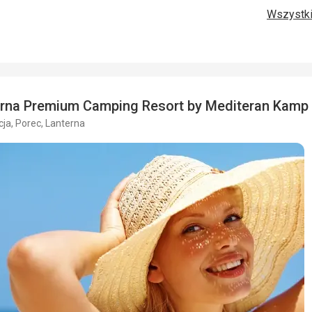
Zakwaterowanie
Wszystki
Okolica
5,0
/ 5
Cena
Domy mobilne z dwiema łazienkami, doskonałe
Usługi
Obóz
Ta recenzja została automatycznie przetłumaczona za pomocą
rna Premium Camping Resort by Mediteran Kamp
ja, Porec, Lanterna