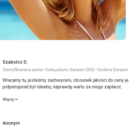
Szabolcs D.
Zweryfikowana opinia
Data pobytu: Sierpień 2025
Dodana Sierpień
Wracamy tu, jesteśmy zachwyceni, stosunek jakości do ceny j
półpensjonat był idealny, naprawdę warto za niego zapłacić.
Wracamy tu, jesteśmy zachwyceni, stosunek jakości do ceny j
Więcej
półpensjonat był idealny, naprawdę warto za niego zapłacić.
Wyżywienie
4,0
/ 5
Usługi
Anonym