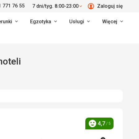
 771 76 55
7 dni/tyg. 8:00-23:00
Zaloguj się
erunki
Egzotyka
Usługi
Więcej
hoteli
4,7
/ 5
Ocena