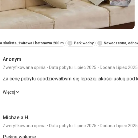
a skalista, żwirowa i betonowa 200 m
Park wodny
Nowoczesna, odnow
Anonym
Zweryfikowana opinia
Data pobytu: Lipiec 2025
Dodana Lipiec 2025
Za cenę pobytu spodziewałbym się lepszej jakości usług po
Za cenę pobytu spodziewałbym się lepszej jakości usług po
Więcej
Wyżywienie
2,0
/ 5
Usługi
Michaela H.
Zakwaterowanie
2,0
/ 5
Cena
Zweryfikowana opinia
Data pobytu: Lipiec 2025
Dodana Lipiec 2025
Okolica
3,0
/ 5
Piękne wakacje