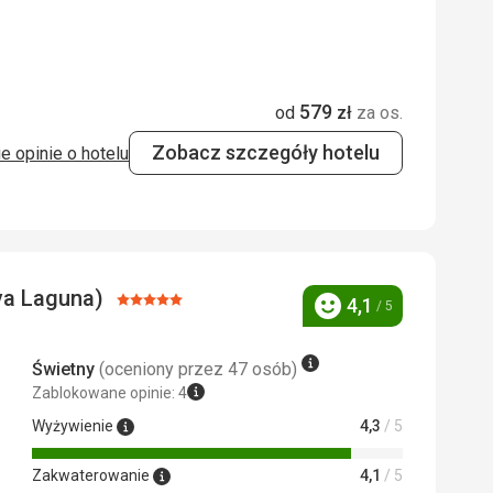
5,0
/ 5
579
od
zł
za os.
5,0
/ 5
Zobacz szczegóły hotelu
e opinie o hotelu
.
ava Laguna)
Ocena:
4,1
/ 5
Ocena
5/5
cji były długie.
Świetny
(oceniony przez 47 osób)
Zablokowane opinie: 4
Wyżywienie
4,3
/ 5
Zakwaterowanie
4,1
/ 5