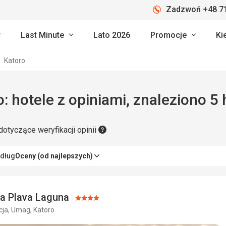
Zadzwoń +48 71
Last Minute
Lato 2026
Promocje
Ki
Katoro
: hotele z opiniami, znaleziono 5 
dotyczące weryfikacji opinii
edług
Oceny (od najlepszych)
a Plava Laguna
Ocena:
ja, Umag, Katoro
4/5