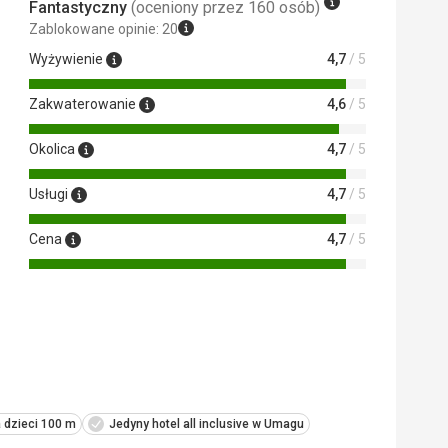
Fantastyczny
(oceniony przez 160 osób)
Zablokowane opinie: 20
Wyżywienie
4,7
/ 5
Zakwaterowanie
4,6
/ 5
Okolica
4,7
/ 5
Usługi
4,7
/ 5
Cena
4,7
/ 5
 dzieci 100 m
Jedyny hotel all inclusive w Umagu