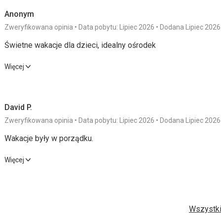
Anonym
Zweryfikowana opinia
Data pobytu: Lipiec 2026
Dodana Lipiec 2026
Świetne wakacje dla dzieci, idealny ośrodek
Świetne wakacje dla dzieci, idealny ośrodek
Więcej
Wyżywienie
5,0
/ 5
Usługi
David P.
Zakwaterowanie
5,0
/ 5
Cena
Zweryfikowana opinia
Data pobytu: Lipiec 2026
Dodana Lipiec 2026
Okolica
5,0
/ 5
Wakacje były w porządku.
Wakacje były w porządku.
Więcej
Wyżywienie
3,0
/ 5
Usługi
Zakwaterowanie
2,0
/ 5
Cena
Wszystki