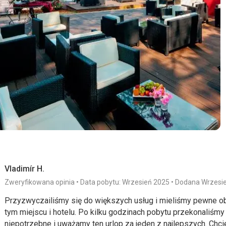
Ta recenzja została automatycznie przetłumaczona za pomocą
Vladimír H.
Zweryfikowana opinia
Data pobytu: Wrzesień 2025
Dodana Wrzesi
Przyzwyczailiśmy się do większych usług i mieliśmy pewne 
tym miejscu i hotelu. Po kilku godzinach pobytu przekonaliśmy
niepotrzebne i uważamy ten urlop za jeden z najlepszych. Chc