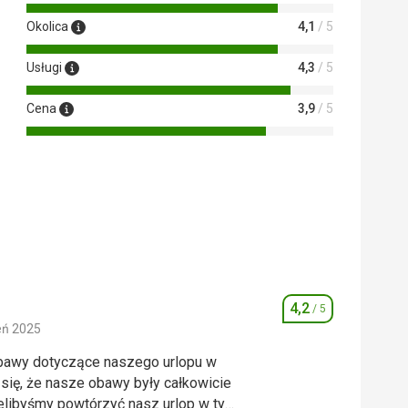
 Google Translate
Okolica
4,1
/ 5
Usługi
4,3
/ 5
Cena
3,9
/ 5
4,2
/ 5
Ocena
eń 2025
obawy dotyczące naszego urlopu w
 się, że nasze obawy były całkowicie
ielibyśmy powtórzyć nasz urlop w tym