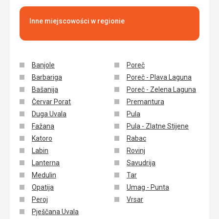
Inne miejscowości w regionie
Banjole
Poreč
Barbariga
Poreč - Plava Laguna
Bašanija
Poreč - Zelena Laguna
Červar Porat
Premantura
Duga Uvala
Pula
Fažana
Pula - Zlatne Stijene
Katoro
Rabac
Labin
Rovinj
Lanterna
Savudrija
Medulin
Tar
Opatija
Umag - Punta
Peroj
Vrsar
Pješčana Uvala