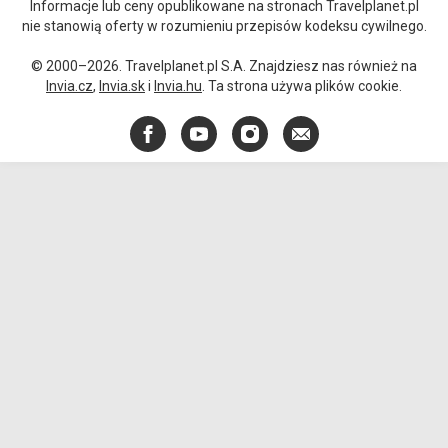
Informacje lub ceny opublikowane na stronach Travelplanet.pl
nie stanowią oferty w rozumieniu przepisów kodeksu cywilnego.
© 2000–2026. Travelplanet.pl S.A. Znajdziesz nas również na
Invia.cz
,
Invia.sk
i
Invia.hu
. Ta strona używa plików cookie.
Facebook
YouTube
Instagram
E-
mail