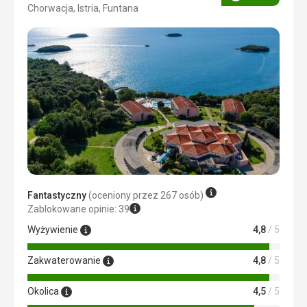
Ocena
Chorwacja, Istria, Funtana
3/5
Fantastyczny
(oceniony przez 267 osób)
Zablokowane opinie: 39
Wyżywienie
4,8
/ 5
Zakwaterowanie
4,8
/ 5
Okolica
4,5
/ 5