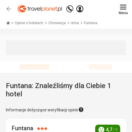
Zadzwoń
Zaloguj
Wstecz
+48 71 771 76 55
Menu
się
Travelplanet.pl
Opinie o hotelach
Chorwacja
Istria
Funtana
Funtana: Znaleźliśmy dla Ciebie 1
hotel
Informacje dotyczące weryfikacji opinii
Funtana
Ocena:
4,7
/ 5