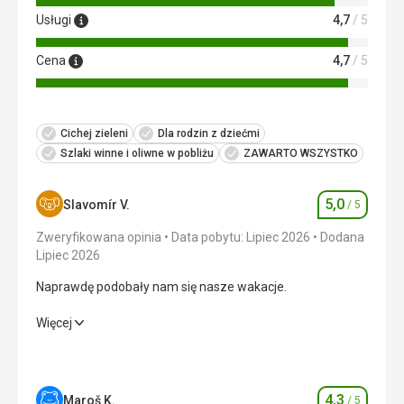
Usługi
4,7
/ 5
Cena
4,7
/ 5
Cichej zieleni
Dla rodzin z dziećmi
Szlaki winne i oliwne w pobliżu
ZAWARTO WSZYSTKO
5,0
Slavomír V.
/ 5
Ocena
Zweryfikowana opinia
Data pobytu: Lipiec 2026
Dodana
Lipiec 2026
Naprawdę podobały nam się nasze wakacje.
Naprawdę podobały nam się nasze wakacje.
Więcej
Wyżywienie
5,0
/ 5
Zakwaterowanie
5,0
/ 5
4,3
Maroš K.
/ 5