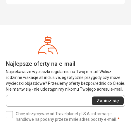
Najlepsze oferty na e-mail
Najciekawsze wycieczki regularnie na Twój e-mail! Wolisz
rodzinne wakacje all inclusive, egzotyczne przygody czy może
wycieczki objazdowe? Prześlemy oferty bezpośrednio do Ciebie.
Nie martw się - nie udostępnimy nikomu Twojego adresu e-mail.
Wprowadź
Zapisz się
swój
e-
Chcę otrzymywać od Travelplanet.pl S.A. informacje
mail
(wym
handlowe na podany przeze mnie adres poczty e-mail.
*
(wymagane)
*