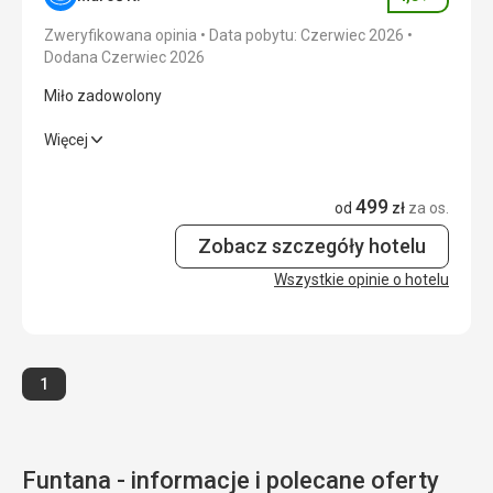
Ocena
Okolica
5,0
/ 5
Zweryfikowana opinia
Data pobytu: Czerwiec 2026
Dodana Czerwiec 2026
Usługi
5,0
/ 5
Miło zadowolony
Cena
5,0
/ 5
Miło zadowolony
Więcej
Wyżywienie
4,0
/ 5
Wyżywienie
499
od
zł
za os.
Doskonały
Zakwaterowanie
4,0
/ 5
Zakwaterowanie
Zobacz szczegóły hotelu
Czysto, przytulnie, obsługa absolutnie w porządku
Okolica
4,0
/ 5
Wszystkie opinie o hotelu
Ta recenzja została automatycznie przetłumaczona za
Usługi
4,0
/ 5
pomocą Google Translate
Cena
4,0
/ 5
Strona
1
Funtana - informacje i polecane oferty