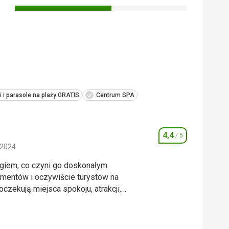
i i parasole na plaży GRATIS
Centrum SPA
4,4
/ 5
Ocena
 2024
egiem, co czyni go doskonałym
amentów i oczywiście turystów na
czekują miejsca spokoju, atrakcji,
restauracji, lodziarni… to miejsce
egiem, co czyni go doskonałym
uracją rybną, kantorem wymiany walut
amentów i oczywiście turystów na
ńców pobliskich apartamentów, a