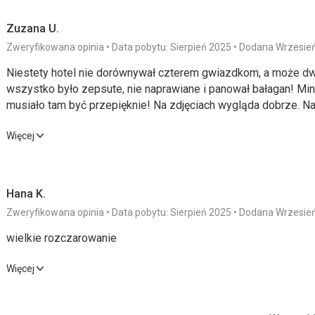
Zuzana U.
Zweryfikowana opinia
Data pobytu: Sierpień 2025
Dodana Wrzesie
Niestety hotel nie dorównywał czterem gwiazdkom, a może dwó
wszystko było zepsute, nie naprawiane i panował bałagan! Min
musiało tam być przepięknie! Na zdjęciach wygląda dobrze. Naw
należy, działały tylko trzy zjeżdżalnie.
Niestety hotel nie dorównywał czterem gwiazdkom, a może dwó
Więcej
wszystko było zepsute, nie naprawiane i panował bałagan! Min
musiało tam być przepięknie! Na zdjęciach wygląda dobrze. Naw
należy, działały tylko trzy zjeżdżalnie.
Hana K.
Zweryfikowana opinia
Data pobytu: Sierpień 2025
Dodana Wrzesie
Wyżywienie
2,0
/ 5
Usługi
wielkie rozczarowanie
Zakwaterowanie
2,0
/ 5
Cena
wielkie rozczarowanie
Więcej
Okolica
3,0
/ 5
Wyżywienie
1,0
/ 5
Usługi