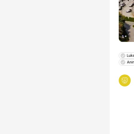
Luk
Anim