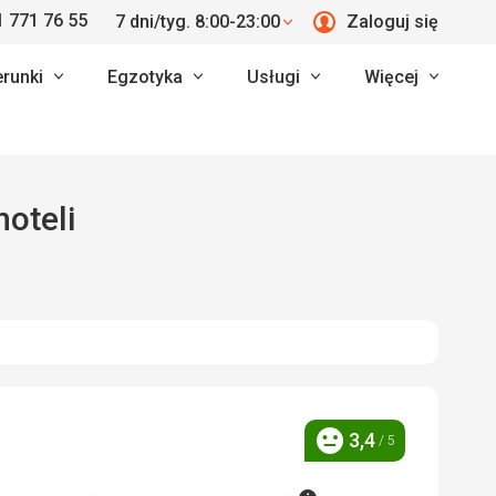
 771 76 55
7 dni/tyg. 8:00-23:00
Zaloguj się
erunki
Egzotyka
Usługi
Więcej
 hoteli
3,4
/ 5
Ocena