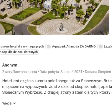
susowy hotel dla wymagających
Aquapark Atlantida ZA DARMO
Leżak
acja dla dzieci i dorosłych
Anonym
Zweryfikowana opinia
Data pobytu: Sierpień 2024
Dodana Sierpień
Hotel jest częścią kurortu położonego tuż za Słonecznym Brz
miejscem na wypoczynek. Jest z dala od skupisk hoteli, apart
Słonecznym Wybrzeżu. Z drugiej strony zatem dla tych, którzy o
różnorodnych sklepów ze wszystkim, co możliwe, barów, bistro, 
Hotel jest częścią kurortu położonego tuż za Słonecznym Brz
Więcej
może być nudne. Poza kilkoma sklepikami z pamiątkami, resta
miejscem na wypoczynek. Jest z dala od skupisk hoteli, apart
i supermarketem (ok. 300 m od hotelu) nie ma nic dla mieszka