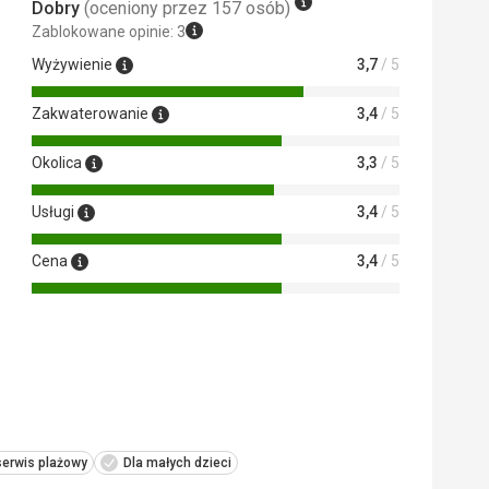
Dobry
(oceniony przez 157 osób)
Zablokowane opinie: 3
Wyżywienie
3,7
/ 5
Zakwaterowanie
3,4
/ 5
Okolica
3,3
/ 5
Usługi
3,4
/ 5
Cena
3,4
/ 5
serwis plażowy
Dla małych dzieci