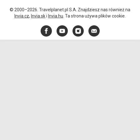
© 2000–2026. Travelplanet.pl S.A. Znajdziesz nas również na
Invia.cz
,
Invia.sk
i
Invia.hu
. Ta strona używa plików cookie.
Facebook
YouTube
Instagram
E-
mail