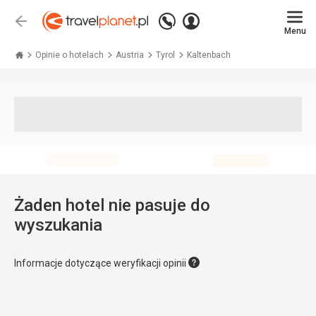
Zadzwoń
Zaloguj
Wstecz
+48 71 771 76 55
Menu
się
Travelplanet.pl
Opinie o hotelach
Austria
Tyrol
Kaltenbach
Żaden hotel nie pasuje do
wyszukania
Informacje dotyczące weryfikacji opinii