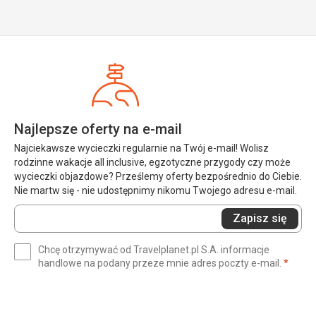
Najlepsze oferty na e-mail
Najciekawsze wycieczki regularnie na Twój e-mail! Wolisz
rodzinne wakacje all inclusive, egzotyczne przygody czy może
wycieczki objazdowe? Prześlemy oferty bezpośrednio do Ciebie.
Nie martw się - nie udostępnimy nikomu Twojego adresu e-mail.
Wprowadź
Zapisz się
swój
e-
Chcę otrzymywać od Travelplanet.pl S.A. informacje
mail
(wym
handlowe na podany przeze mnie adres poczty e-mail.
*
(wymagane)
*