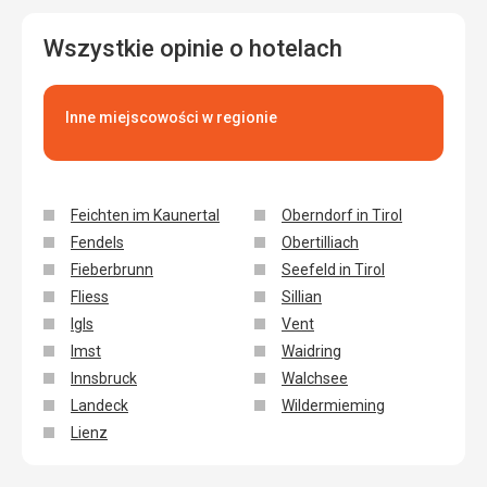
Wszystkie opinie o hotelach
Inne miejscowości w regionie
Feichten im Kaunertal
Oberndorf in Tirol
Fendels
Obertilliach
Fieberbrunn
Seefeld in Tirol
Fliess
Sillian
Igls
Vent
Imst
Waidring
Innsbruck
Walchsee
Landeck
Wildermieming
Lienz