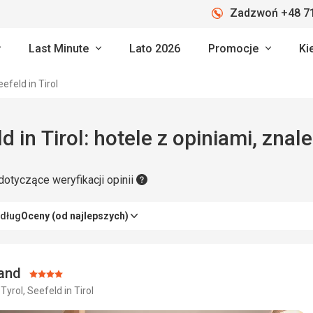
Zadzwoń +48 71
Last Minute
Lato 2026
Promocje
Ki
efeld in Tirol
d in Tirol: hotele z opiniami, znal
dotyczące weryfikacji opinii
edług
Oceny (od najlepszych)
land
Ocena:
 Tyrol, Seefeld in Tirol
4/5