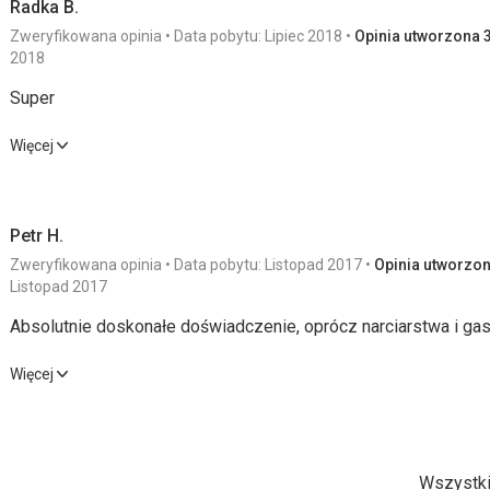
Radka B.
Zweryfikowana opinia
Data pobytu: Lipiec 2018
Opinia utworzona 3
2018
Super
Super
Więcej
Wyżywienie
5,0
/ 5
Usługi
Petr H.
Zakwaterowanie
5,0
/ 5
Cena
Zweryfikowana opinia
Data pobytu: Listopad 2017
Opinia utworzona
Okolica
5,0
/ 5
Listopad 2017
Absolutnie doskonałe doświadczenie, oprócz narciarstwa i gas
Wyżywienie
Absolutnie doskonałe doświadczenie, oprócz narciarstwa i gas
Wyśmienite i sycące!
Więcej
Zakwaterowanie
Wyżywienie
5,0
/ 5
Usługi
Super
Zakwaterowanie
4,0
/ 5
Cena
Usługi
Wszystki