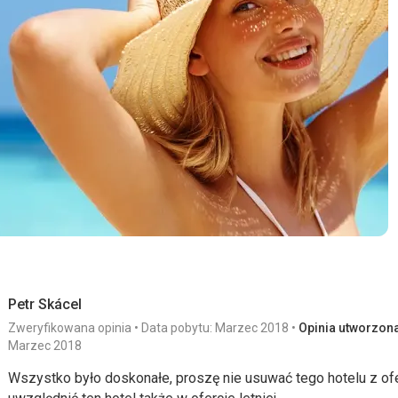
Sport
w miejscu doskonałym, poza tym miastem najwyższej klasy
Ta recenzja została automatycznie przetłumaczona za pomocą
Petr Skácel
Zweryfikowana opinia
Data pobytu: Marzec 2018
Opinia utworzona 
Marzec 2018
Wszystko było doskonałe, proszę nie usuwać tego hotelu z ofe