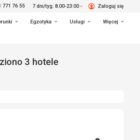
 771 76 55
7 dni/tyg. 8:00-23:00
Zaloguj się
erunki
Egzotyka
Usługi
Więcej
eziono 3 hotele