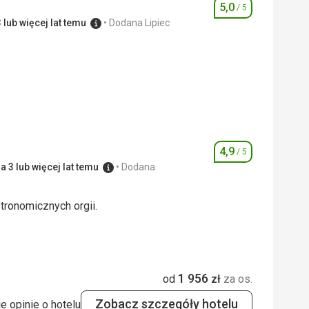
5,0
/ 5
Ocena
 lub więcej lat temu
Dodana Lipiec
5,0
/ 5
5,0
/ 5
4,9
/ 5
Ocena
 3 lub więcej lat temu
Dodana
tronomicznych orgii.
tronomicznych orgii.
5,0
/ 5
1 956
od
zł
za os.
5,0
/ 5
Zobacz szczegóły hotelu
e opinie o hotelu