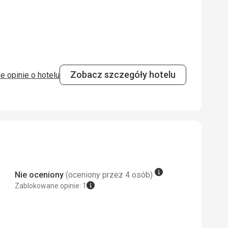
iątek i wyjechaliśmy w niedzielę
 Google Translate
4,0
/ 5
Zobacz szczegóły hotelu
e opinie o hotelu
4,0
/ 5
p. do czytania), ogólnie słabsza moc
wnątrz, wifi za opłatą, ale mimo to
Nie oceniony
(oceniony przez 4 osób)
Zablokowane opinie: 1