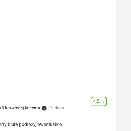
 Google Translate
4,5
/ 5
Ocena
3 lub więcej lat temu
Dodana
rty biura podróży, ewentualnie