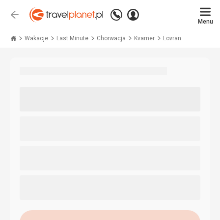
Zadzwoń
Zaloguj
Wstecz
+48 71 771 76 55
Menu
się
Travelplanet.pl
Wakacje
Last Minute
Chorwacja
Kvarner
Lovran