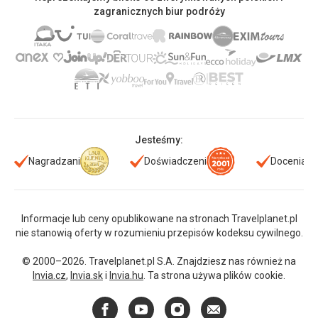
zagranicznych biur podróży
Jesteśmy:
Nagradzani
Doświadczeni
Doceniani
Informacje lub ceny opublikowane na stronach Travelplanet.pl
nie stanowią oferty w rozumieniu przepisów kodeksu cywilnego.
© 2000–2026. Travelplanet.pl S.A. Znajdziesz nas również na
Invia.cz
,
Invia.sk
i
Invia.hu
. Ta strona używa plików cookie.
Facebook
YouTube
Instagram
E-