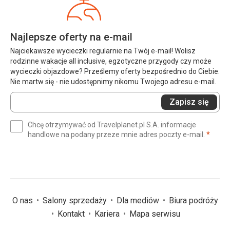
Najlepsze oferty na e-mail
Najciekawsze wycieczki regularnie na Twój e-mail! Wolisz
rodzinne wakacje all inclusive, egzotyczne przygody czy może
wycieczki objazdowe? Prześlemy oferty bezpośrednio do Ciebie.
Nie martw się - nie udostępnimy nikomu Twojego adresu e-mail.
Wprowadź
Zapisz się
swój
e-
Chcę otrzymywać od Travelplanet.pl S.A. informacje
mail
(wym
handlowe na podany przeze mnie adres poczty e-mail.
*
(wymagane)
*
O nas
Salony sprzedaży
Dla mediów
Biura podróży
Kontakt
Kariera
Mapa serwisu