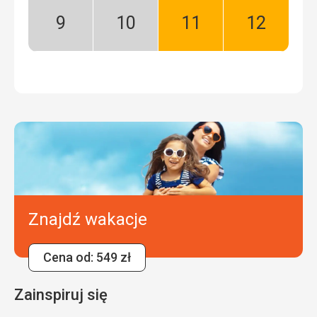
sezon
Wrzesień:
Październik:
Listopad:
Grudzień:
Niski
Niski
Dobry
Dobry
sezon
sezon
Znajdź wakacje
Cena od: 549 zł
Zainspiruj się