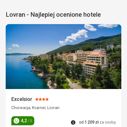
Lovran - Najlepiej ocenione hotele
Excelsior
Ocena:
4/5
Chorwacja, Kvarner, Lovran
4,2
/ 5
Informacje
od
1 209
zł
za osobę
Ocena