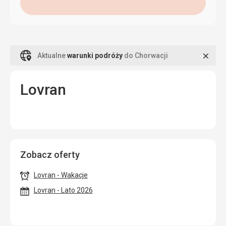
Zamk
Aktualne
warunki podróży
do Chorwacji
Lovran
Zobacz oferty
Lovran - Wakacje
Lovran - Lato 2026