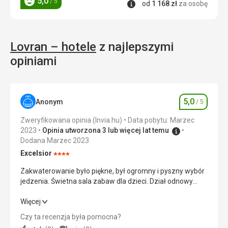
5,0
/ 5
Informacje
od
1 168
zł
za osobę
Ocena
Lovran – hotele
z najlepszymi
opiniami
5,0
Anonym
/ 5
Ocena
Zweryfikowana opinia (Invia.hu)
Data pobytu: Marzec
2023
Opinia utworzona 3 lub więcej lat temu
Dodana Marzec 2023
Excelsior
Ocena:
4/5
Zakwaterowanie było piękne, był ogromny i pyszny wybór
jedzenia. Świetna sala zabaw dla dzieci. Dział odnowy
biologicznej jest świetny, ale basen był zimny i nie ma
basenu dla dzieci.
Zakwaterowanie było piękne, był ogromny i pyszny wybór
Więcej
jedzenia. Świetna sala zabaw dla dzieci. Dział odnowy
Czy ta recenzja była pomocna?
biologicznej jest świetny, ale basen był zimny i nie ma