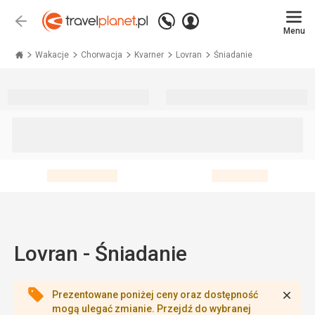
Zadzwoń
Zaloguj
Wstecz
+48 71 771 76 55
Menu
się
Travelplanet.pl
Wakacje
Chorwacja
Kvarner
Lovran
Śniadanie
Lovran - Śniadanie
Zamk
Prezentowane poniżej ceny oraz dostępność
mogą ulegać zmianie. Przejdź do wybranej