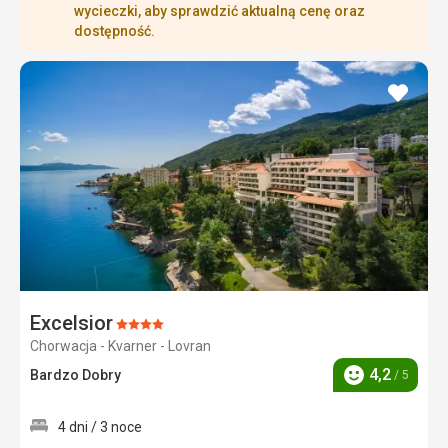
wycieczki, aby sprawdzić aktualną cenę oraz
dostępność.
dodaj
do
ulubi
Excelsior
Ocena:
Chorwacja - Kvarner - Lovran
4/5
4,2
Bardzo Dobry
/ 5
Ocena
4 dni / 3 noce