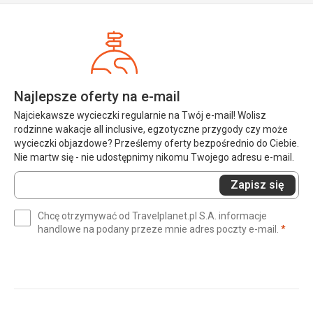
Najlepsze oferty na e-mail
Najciekawsze wycieczki regularnie na Twój e-mail! Wolisz
rodzinne wakacje all inclusive, egzotyczne przygody czy może
wycieczki objazdowe? Prześlemy oferty bezpośrednio do Ciebie.
Nie martw się - nie udostępnimy nikomu Twojego adresu e-mail.
Wprowadź
Zapisz się
swój
e-
Chcę otrzymywać od Travelplanet.pl S.A. informacje
mail
(wym
handlowe na podany przeze mnie adres poczty e-mail.
*
(wymagane)
*