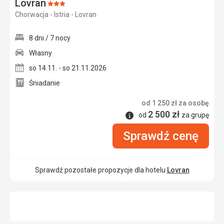
Lovran
Ocena:
Chorwacja - Istria - Lovran
3/5
8 dni / 7 nocy
Własny
so 14.11. - so 21.11.2026
Śniadanie
od
1 250
zł
za osobę
2 500
zł
Informacje
od
za grupę
Sprawdź cenę
Sprawdź pozostałe propozycje dla hotelu
Lovran