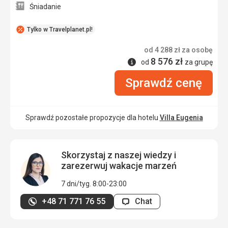
Śniadanie
Tylko w Travelplanet.pl!
od
4 288
zł
za osobę
8 576
zł
Informacje
od
za grupę
Sprawdź cenę
Sprawdź pozostałe propozycje dla hotelu
Villa Eugenia
Skorzystaj z naszej wiedzy i
zarezerwuj wakacje marzeń
7 dni/tyg. 8:00-23:00
+48 71 771 76 55
Chat