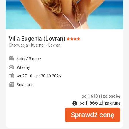
Villa Eugenia (Lovran)
Ocena:
Chorwacja - Kvarner - Lovran
4/5
4 dni / 3 noce
Własny
wt 27.10. - pt 30.10.2026
Śniadanie
od
1 618
zł
za osobę
1 666
zł
Informacje
od
za grupę
Sprawdź cenę