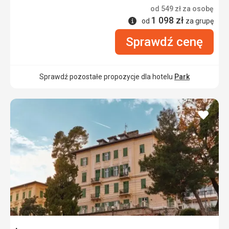
od
549
zł
za osobę
1 098
zł
Informacje
od
za grupę
Sprawdź cenę
Sprawdź pozostałe propozycje dla hotelu
Park
dodaj
do
ulubi