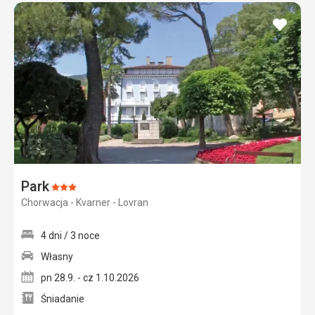
dodaj
do
ulubi
Park
Ocena:
Chorwacja - Kvarner - Lovran
3/5
4 dni / 3 noce
Własny
pn 28.9. - cz 1.10.2026
Śniadanie