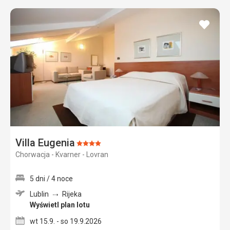
dodaj
do
ulubi
Villa Eugenia
Ocena:
Chorwacja - Kvarner - Lovran
4/5
5 dni / 4 noce
Lublin
Rijeka
Wyświetl plan lotu
wt 15.9. - so 19.9.2026