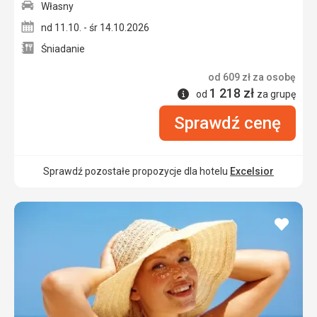
Własny
nd 11.10. - śr 14.10.2026
Śniadanie
od
609
zł
za osobę
1 218
zł
Informacje
od
za grupę
Sprawdź cenę
Sprawdź pozostałe propozycje dla hotelu
Excelsior
dodaj
do
ulubi