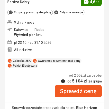
4,6
Bardzo Dobry
/ 5
Ocena
Tuż przy piaszczystej plaży
Aktywne wakacje
9 dni / 7 nocy
Katowice
Rodos
Wyświetl plan lotu
pt 23.10. - so 31.10.2026
All inclusive
Zaliczka 25%
Gwarancja niezmienności ceny
Pakiet Elastyczny
od
2 552
zł
za osobę
5 104
zł
Informacje
od
za grupę
Sprawdź cenę
Sprawdź pozostałe propozycje dla hotelu
Blue Horizon