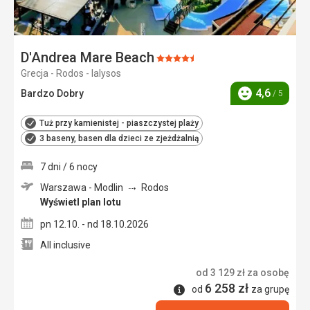
D'Andrea Mare Beach
Ocena:
Grecja - Rodos - Ialysos
4.5/5
4,6
Bardzo Dobry
/ 5
Ocena
Tuż przy kamienistej - piaszczystej plaży
3 baseny, basen dla dzieci ze zjeżdżalnią
7 dni / 6 nocy
Warszawa - Modlin
Rodos
Wyświetl plan lotu
pn 12.10. - nd 18.10.2026
All inclusive
od
3 129
zł
za osobę
6 258
zł
Informacje
od
za grupę