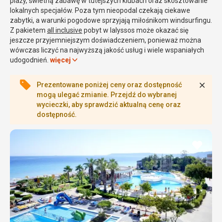
plaży, świetną zabawę w tutejszych klubach oraz skosztowanie
lokalnych specjałów. Poza tym nieopodal czekają ciekawe
zabytki, a warunki pogodowe sprzyjają miłośnikom windsurfingu.
Z pakietem
all inclusive
pobyt w Ialyssos może okazać się
jeszcze przyjemniejszym doświadczeniem, ponieważ można
wówczas liczyć na najwyższą jakość usług i wiele wspaniałych
udogodnień.
więcej
Zamk
Prezentowane poniżej ceny oraz dostępność
Dlaczego warto wybrać all
mogą ulegać zmianie. Przejdź do wybranej
inclusive w Ialyssos?
wycieczki, aby sprawdzić aktualną cenę oraz
dostępność.
Wodne szaleństwo, cudowne warunki pogodowe, mnóstwo
atrakcji zarówno w samej miejscowości, jak i w okolicach, pyszna
dodaj
kuchnia oraz piękna natura to wyznaczniki kurortu
Ialyssos -
do
ulubi
wakacje
w tym miejscu potrafią zauroczyć. Zwłaszcza że od
stolicy wyspy dzieli je zaledwie 8 kilometrów. Wybierając pakiet
all inclusive, można skupić się już tylko na odkrywaniu nowych
zakątków, relaksie i dobrej zabawie. To też świetny sposób na
kontrolę wydatków bez rezygnowania z tego, na co ma się
ochotę.