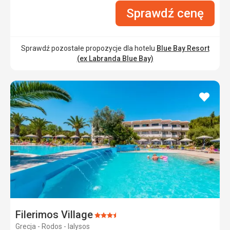
Sprawdź cenę
Sprawdź pozostałe propozycje dla hotelu
Blue Bay Resort
(ex Labranda Blue Bay)
dodaj
do
ulubi
Filerimos Village
Ocena:
Grecja - Rodos - Ialysos
3.5/5