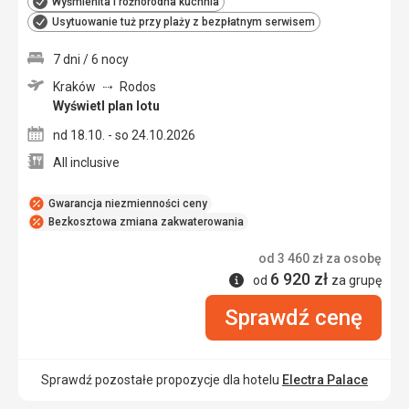
Wyśmienita i różnorodna kuchnia
Usytuowanie tuż przy plaży z bezpłatnym serwisem
7 dni / 6 nocy
Kraków
Rodos
Wyświetl plan lotu
nd 18.10. - so 24.10.2026
All inclusive
Gwarancja niezmienności ceny
Bezkosztowa zmiana zakwaterowania
od
3 460
zł
za osobę
6 920
zł
Informacje
od
za grupę
Sprawdź cenę
Sprawdź pozostałe propozycje dla hotelu
Electra Palace