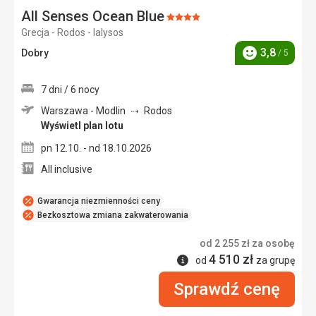
All Senses Ocean Blue
Ocena:
Grecja - Rodos - Ialysos
4/5
3,8
Dobry
/ 5
Ocena
7 dni / 6 nocy
Warszawa - Modlin
Rodos
Wyświetl plan lotu
pn 12.10. - nd 18.10.2026
All inclusive
Gwarancja niezmienności ceny
Bezkosztowa zmiana zakwaterowania
od
2 255
zł
za osobę
4 510
zł
Informacje
od
za grupę
Sprawdź cenę