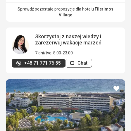
Sprawdź pozostałe propozycje dla hotelu
Filerimos
Village
Skorzystaj z naszej wiedzy i
zarezerwuj wakacje marzeń
7 dni/tyg. 8:00-23:00
+48 71 771 76 55
Chat
dodaj
do
ulubi