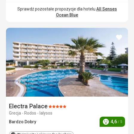
Sprawdź pozostałe propozycje dla hotelu
All Senses
Ocean Blue
dodaj
do
ulubi
Electra Palace
Ocena:
Grecja - Rodos - Ialysos
5/5
4,6
Bardzo Dobry
/ 5
Ocena