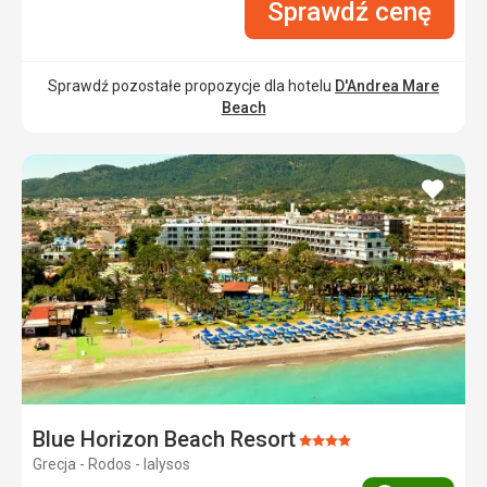
Sprawdź cenę
Sprawdź pozostałe propozycje dla hotelu
D'Andrea Mare
Beach
dodaj
do
ulubi
Blue Horizon Beach Resort
Ocena:
Grecja - Rodos - Ialysos
4/5