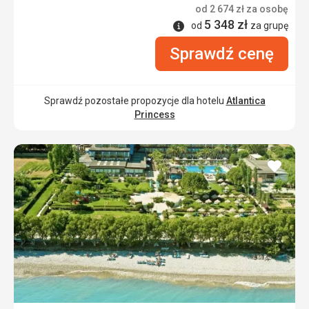
od
2 674
zł
za osobę
5 348
zł
Informacje
od
za grupę
Sprawdź cenę
Sprawdź pozostałe propozycje dla hotelu
Atlantica
Princess
dodaj
do
ulubi