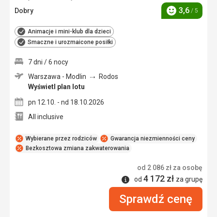
3,6
Dobry
/ 5
Ocena
Animacje i mini-klub dla dzieci
Smaczne i urozmaicone posiłki
7 dni / 6 nocy
Warszawa - Modlin
Rodos
Wyświetl plan lotu
pn 12.10. - nd 18.10.2026
All inclusive
Wybierane przez rodziców
Gwarancja niezmienności ceny
Bezkosztowa zmiana zakwaterowania
od
2 086
zł
za osobę
4 172
zł
Informacje
od
za grupę
Sprawdź cenę