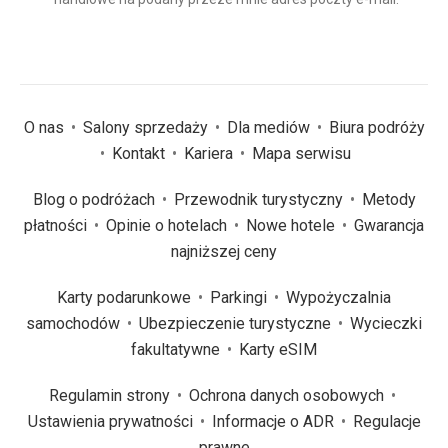
(wymagane)
*
O nas
Salony sprzedaży
Dla mediów
Biura podróży
Kontakt
Kariera
Mapa serwisu
Blog o podróżach
Przewodnik turystyczny
Metody
płatności
Opinie o hotelach
Nowe hotele
Gwarancja
najniższej ceny
Karty podarunkowe
Parkingi
Wypożyczalnia
samochodów
Ubezpieczenie turystyczne
Wycieczki
fakultatywne
Karty eSIM
Regulamin strony
Ochrona danych osobowych
Ustawienia prywatności
Informacje o ADR
Regulacje
prawne