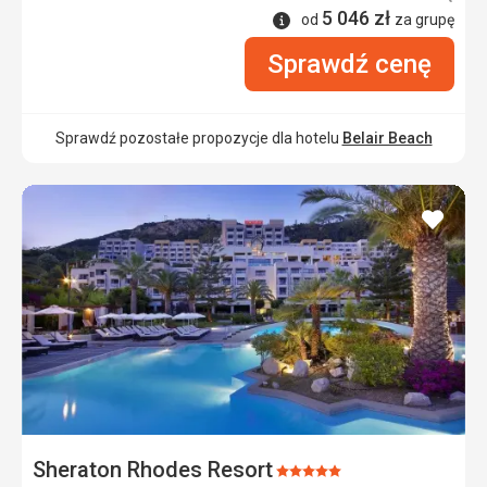
5 046
zł
Informacje
od
za grupę
Sprawdź cenę
Sprawdź pozostałe propozycje dla hotelu
Belair Beach
dodaj
do
ulubi
Sheraton Rhodes Resort
Ocena: