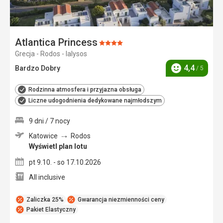
Atlantica Princess
Ocena:
Grecja - Rodos - Ialysos
4/5
4,4
Bardzo Dobry
/ 5
Ocena
Rodzinna atmosfera i przyjazna obsługa
Liczne udogodnienia dedykowane najmłodszym
9 dni / 7 nocy
Katowice
Rodos
Wyświetl plan lotu
pt 9.10. - so 17.10.2026
All inclusive
Zaliczka 25%
Gwarancja niezmienności ceny
Pakiet Elastyczny