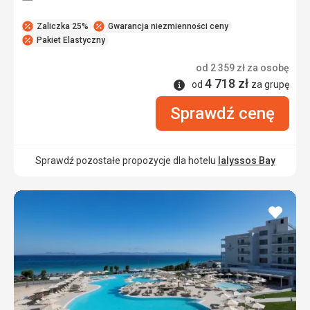
Zaliczka 25%
Gwarancja niezmienności ceny
Pakiet Elastyczny
od
2 359
zł
za osobę
4 718
zł
Informacje
od
za grupę
Sprawdź cenę
Sprawdź pozostałe propozycje dla hotelu
Ialyssos Bay
dodaj
do
ulubi