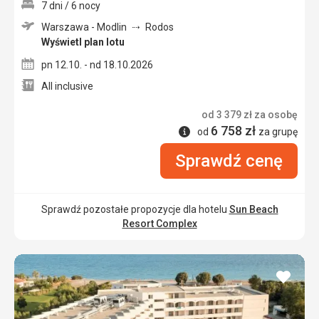
7 dni / 6 nocy
Warszawa - Modlin
Rodos
Wyświetl plan lotu
pn 12.10. - nd 18.10.2026
All inclusive
od
3 379
zł
za osobę
6 758
zł
Informacje
od
za grupę
Sprawdź cenę
Sprawdź pozostałe propozycje dla hotelu
Sun Beach
Resort Complex
dodaj
do
ulubi