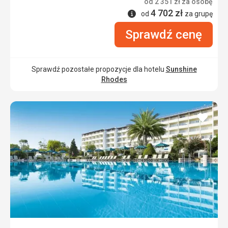
od
2 351
zł
za osobę
4 702
zł
Informacje
od
za grupę
Sprawdź cenę
Sprawdź pozostałe propozycje dla hotelu
Sunshine
Rhodes
dodaj
do
ulubi