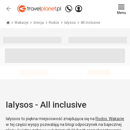
Zadzwoń
Zaloguj
Wstecz
+48 71 771 76 55
Menu
się
Travelplanet.pl
Wakacje
Grecja
Rodos
Ialysos
All inclusive
Ialysos - All inclusive
Ialyssos to piękna miejscowość znajdująca się na
Rodos. Wakacje
w tej części wyspy pozwalają na błogi odpoczynek na bajecznej