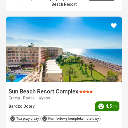
Beach Resort
dodaj
do
ulubi
Sun Beach Resort Complex
Ocena:
Grecja - Rodos - Ialysos
4/5
4,5
Bardzo Dobry
/ 5
Ocena
Tuż przy plaży
Komfortowy kompleks hotelowy