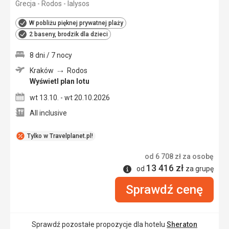
Grecja - Rodos - Ialysos
5/5
W pobliżu pięknej prywatnej plaży
2 baseny, brodzik dla dzieci
8 dni / 7 nocy
Kraków
Rodos
Wyświetl plan lotu
wt 13.10. - wt 20.10.2026
All inclusive
Tylko w Travelplanet.pl!
od
6 708
zł
za osobę
13 416
zł
Informacje
od
za grupę
Sprawdź cenę
Sprawdź pozostałe propozycje dla hotelu
Sheraton