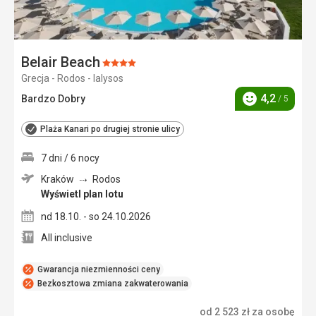
Belair Beach
Ocena:
Grecja - Rodos - Ialysos
4/5
4,2
Bardzo Dobry
/ 5
Ocena
Plaża Kanari po drugiej stronie ulicy
7 dni / 6 nocy
Kraków
Rodos
Wyświetl plan lotu
nd 18.10. - so 24.10.2026
All inclusive
Gwarancja niezmienności ceny
Bezkosztowa zmiana zakwaterowania
od
2 523
zł
za osobę