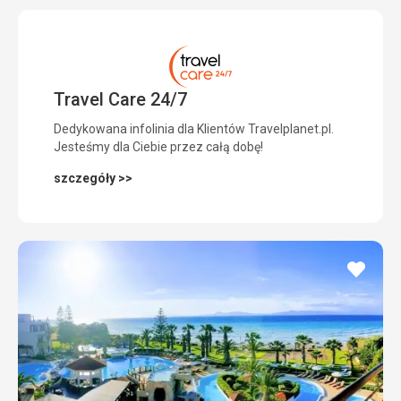
Travel Care 24/7
Dedykowana infolinia dla Klientów Travelplanet.pl.
Jesteśmy dla Ciebie przez całą dobę!
szczegóły >>
dodaj
do
ulubi