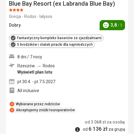
Blue Bay Resort (ex Labranda Blue Bay)
Ocena:
Grecja - Rodos - Ialysos
4/5
3,8
Dobry
/ 5
Ocena
Fantastyczny kompleks basenów ze zjeżdżalniami
5 brodzików i statek piracki dla najmłodszych
8 dni / 7 nocy
Rzeszów
Rodos
Wyświetl plan lotu
pt 30.4. - pt 7.5.2027
All inclusive
Wybierane przez rodziców
Akceptujemy zniżki touroperatorów
od
3 068
zł
za osobę
6 136
zł
Informacje
od
za grupę