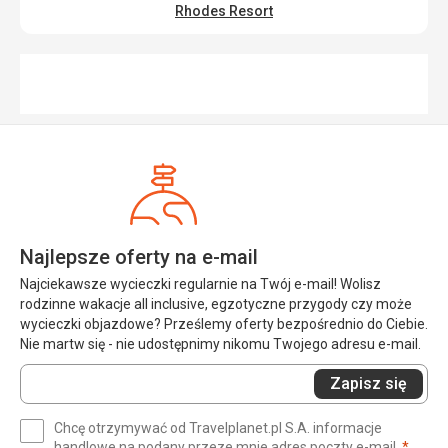
Rhodes Resort
Najlepsze oferty na e-mail
Najciekawsze wycieczki regularnie na Twój e-mail! Wolisz
rodzinne wakacje all inclusive, egzotyczne przygody czy może
wycieczki objazdowe? Prześlemy oferty bezpośrednio do Ciebie.
Nie martw się - nie udostępnimy nikomu Twojego adresu e-mail.
Wprowadź
Zapisz się
swój
e-
Chcę otrzymywać od Travelplanet.pl S.A. informacje
mail
(wym
handlowe na podany przeze mnie adres poczty e-mail.
*