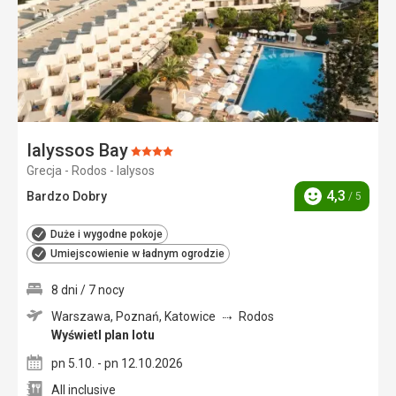
Ialyssos Bay
Ocena:
Grecja - Rodos - Ialysos
4/5
4,3
Bardzo Dobry
/ 5
Ocena
Duże i wygodne pokoje
Umiejscowienie w ładnym ogrodzie
8 dni / 7 nocy
Warszawa, Poznań, Katowice
Rodos
Wyświetl plan lotu
pn 5.10. - pn 12.10.2026
All inclusive