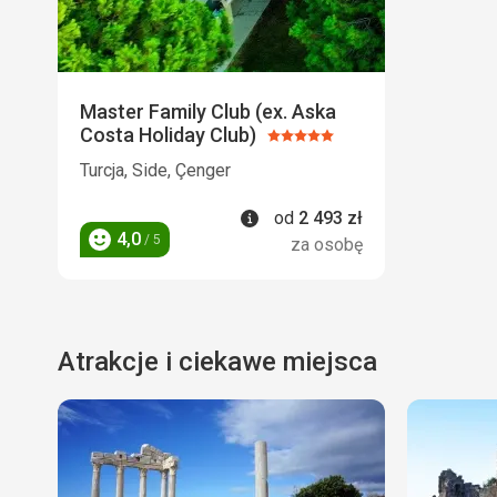
Master Family Club (ex. Aska
Costa Holiday Club)
Ocena:
5/5
Turcja, Side, Çenger
Informacje
od
2 493
zł
4,0
/ 5
za osobę
Ocena
Atrakcje i ciekawe miejsca