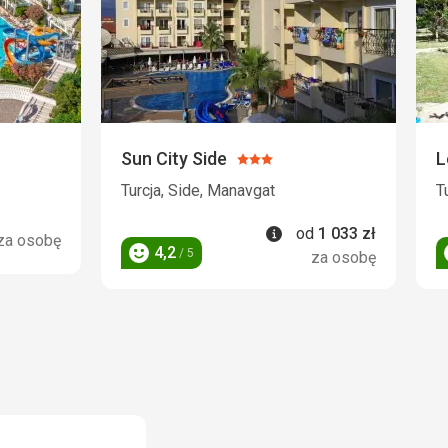
Sun City Side
L
Ocena:
3/5
Turcja, Side, Manavgat
T
Informacje
od
1 033
zł
za osobę
4,2
/ 5
za osobę
Ocena