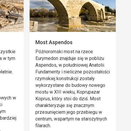
Most Aspendos
szystkie
Późnoromski most na rzece
a w tym
Eurymedon znajduje się w pobliżu
a
Aspendos, w południowej Anatolii.
łatnie.
Fundamenty i nieliczne pozostałości
rzymskiej konstrukcji zostały
wykorzystane do budowy nowego
mostu w XIII wieku, Koprupazar
towych w
Koprus, który stoi do dziś. Most
ki
charakteryzuje się znacznym
nym
przesunięciem jego przebiegu w
bardziej
centrum, wspartym na starożytnych
filarach.