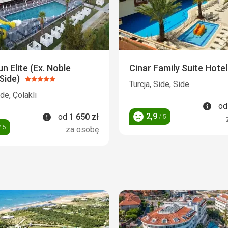
n Elite (Ex. Noble
Cinar Family Suite Hotel
Side)
Ocena:
Turcja, Side, Side
5/5
ide, Çolakli
Info
o
Informacje
2,9
od
1 650
zł
/ 5
Ocena
 5
za osobę