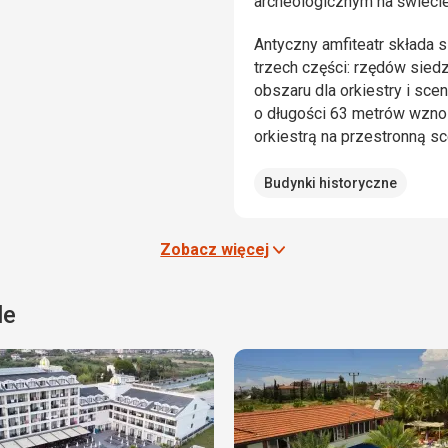
archeologicznym na świecie
Antyczny amfiteatr składa s
trzech części: rzędów sied
obszaru dla orkiestry i sce
o długości 63 metrów wznos
orkiestrą na przestronną sc
Budynki historyczne
Zobacz więcej
le