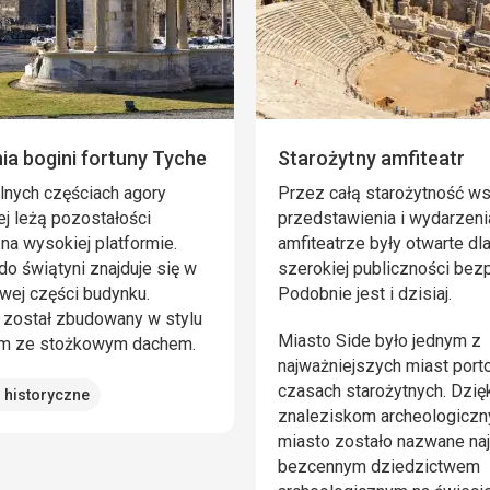
ia bogini fortuny Tyche
Starożytny amfiteatr
lnych częściach agory
Przez całą starożytność w
j leżą pozostałości
przedstawienia i wydarzeni
 na wysokiej platformie.
amfiteatrze były otwarte dl
do świątyni znajduje się w
szerokiej publiczności bezp
wej części budynku.
Podobnie jest i dzisiaj.
 został zbudowany w stylu
Miasto Side było jednym z
im ze stożkowym dachem.
najważniejszych miast por
czasach starożytnych. Dzię
 historyczne
znaleziskom archeologicz
miasto zostało nazwane naj
bezcennym dziedzictwem