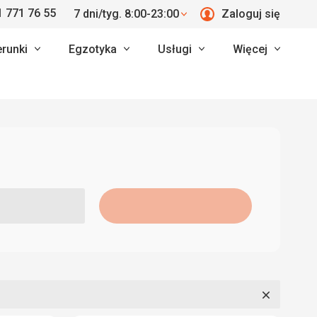
 771 76 55
7 dni/tyg. 8:00-23:00
Zaloguj się
erunki
Egzotyka
Usługi
Więcej
Zamknij