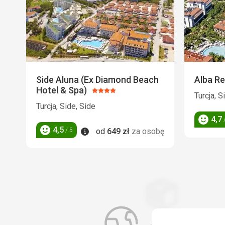
Side Aluna (Ex Diamond Beach
Alba Re
Hotel & Spa)
Ocena:
Turcja, S
4/5
Turcja, Side, Side
4,7
/
Ocena
4,5
Informacje
/ 5
od
649
zł
za osobę
Ocena