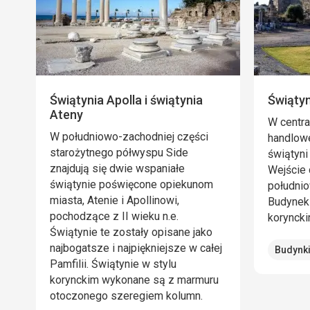
Świątynia Apolla i świątynia
Świątyn
Ateny
W centra
W południowo-zachodniej części
handlowe
starożytnego półwyspu Side
świątyni
znajdują się dwie wspaniałe
Wejście 
świątynie poświęcone opiekunom
południo
miasta, Atenie i Apollinowi,
Budynek
pochodzące z II wieku n.e.
korynck
Świątynie te zostały opisane jako
najbogatsze i najpiękniejsze w całej
Budynki
Pamfilii. Świątynie w stylu
korynckim wykonane są z marmuru
otoczonego szeregiem kolumn.