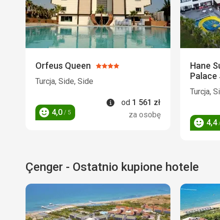
Orfeus Queen
Hane Su
Ocena:
Palace 
4/5
Turcja, Side, Side
Turcja, S
Informacje
od
1 561
zł
4,0
/ 5
za osobę
Ocena
4,4
/
Ocena
Çenger - Ostatnio kupione hotele