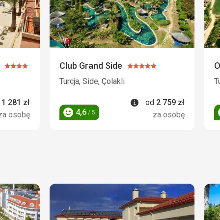
Club Grand Side
O
Ocena:
Ocena:
4/5
5/5
Turcja, Side, Çolakli
T
rmacje
Informacje
d
1 281
zł
od
2 759
zł
4,6
/ 5
za osobę
za osobę
Ocena