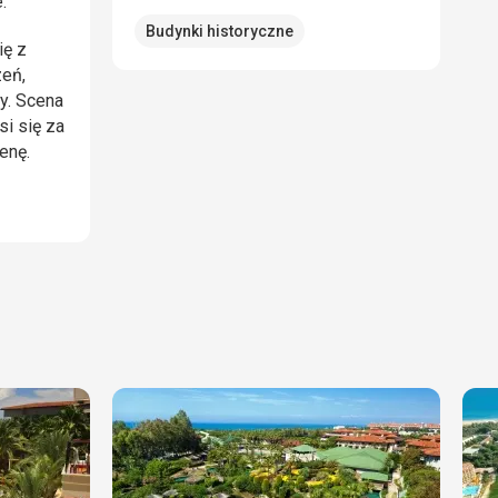
.
Budynki historyczne
ię z
zeń,
ny. Scena
i się za
enę.