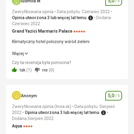
5,0
ludmiła W.
/ 5
Ocena
Zweryfikowana opinia
Data pobytu: Czerwiec 2022
Opinia utworzona 3 lub więcej lat temu
Dodana
Czerwiec 2022
Grand Yazici Marmaris Palace
Ocena:
5/5
Klimatyczny hotel położony wśród zieleni
Klimatyczny hotel położony wśród zieleni
Więcej
Czy ta recenzja była pomocna?
Wyżywienie
5,0
/ 5
tak
(
1
)
nie
(
0
)
Zakwaterowanie
5,0
/ 5
Okolica
5,0
/ 5
5,0
Anonym
/ 5
Ocena
Usługi
5,0
/ 5
Zweryfikowana opinia (Invia.sk)
Data pobytu: Sierpień
2022
Opinia utworzona 3 lub więcej lat temu
Cena
5,0
/ 5
Dodana Sierpień 2022
Aqua
Ocena:
Plaża
4/5