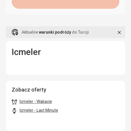
Zamk
Aktualne
warunki podróży
do Turcji
Icmeler
Zobacz oferty
Icmeler - Wakacje
Icmeler - Last Minute