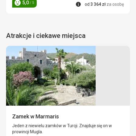
5,0
/ 5
Informacje
od
3 364
zł
za osobę
Ocena
Atrakcje i ciekawe miejsca
Port
w
Marmaris
Port
ten
jest
domem
dla
Zamek w Marmaris
jachtów
i
Jeden z niewielu zamków w Turcji. Znajduje się on w
statków
prowincji Mugla.
wycieczkowych,