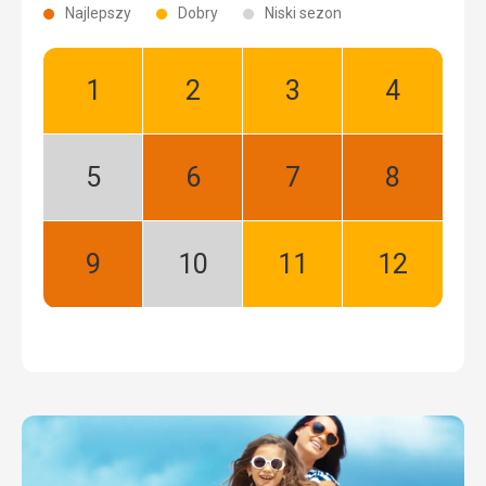
Najlepszy
Dobry
Niski sezon
Styczeń:
Luty:
Marzec:
Kwiecień:
Dobry
Dobry
Dobry
Dobry
Maj:
Czerwiec:
Lipiec:
Sierpień:
Niski
Najlepszy
Najlepszy
Najlepszy
sezon
Wrzesień:
Październik:
Listopad:
Grudzień:
Najlepszy
Niski
Dobry
Dobry
sezon