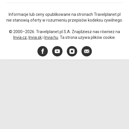
Informacje lub ceny opublikowane na stronach Travelplanet.pl
nie stanowią oferty w rozumieniu przepisów kodeksu cywilnego.
© 2000–2026. Travelplanet.pl S.A. Znajdziesz nas również na
Invia.cz
,
Invia.sk
i
Invia.hu
. Ta strona używa plików cookie.
Facebook
YouTube
Instagram
E-
mail