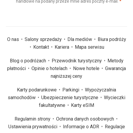
(wym
handlowe na podany przeze mnie adres poczty e-mail.
*
(wymagane)
*
O nas
Salony sprzedaży
Dla mediów
Biura podróży
Kontakt
Kariera
Mapa serwisu
Blog o podróżach
Przewodnik turystyczny
Metody
płatności
Opinie o hotelach
Nowe hotele
Gwarancja
najniższej ceny
Karty podarunkowe
Parkingi
Wypożyczalnia
samochodów
Ubezpieczenie turystyczne
Wycieczki
fakultatywne
Karty eSIM
Regulamin strony
Ochrona danych osobowych
Ustawienia prywatności
Informacje o ADR
Regulacje