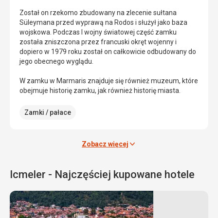
ale
Został on rzekomo zbudowany na zlecenie sułtana
także
Süleymana przed wyprawą na Rodos i służył jako baza
kurortem
wojskowa. Podczas I wojny światowej część zamku
dla
została zniszczona przez francuski okręt wojenny i
turystów.
dopiero w 1979 roku został on całkowicie odbudowany do
jego obecnego wyglądu.
Znajdziemy
tu
W zamku w Marmaris znajduje się również muzeum, które
piękne
obejmuje historię zamku, jak również historię miasta.
miejsca
do
Zamki / pałace
spacerów
z
widokiem
Zobacz więcej
na
morze
i
Icmeler - Najczęściej kupowane hotele
zakotwiczone
statki,
jak
również
wiele