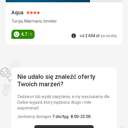
Zakwaterowanie
przytulne czyste pokoje
Aqua
Ocena:
Ta recenzja została automatycznie przetłumaczona za
4/5
Turcja, Marmaris, Icmeler
pomocą Google Translate
4,7
/ 5
Informacje
od
2 654
zł
za osobę
Ocena
Nie udało się znaleźć oferty
Twoich marzeń?
Zadzwoń lub wyślij zapytanie, a my wyszukamy dla
Ciebie wyjazd, który będziesz długo i mile
wspominać!
Jesteśmy dostępni
7 dni/tyg. 8:00-23:00
.