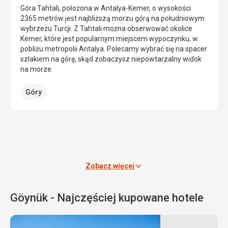
jesienią
plaż
Góra Tahtali, położona w Antalya-Kemer, o wysokości
2011
w
2365 metrów jest najbliższą morzu górą na południowym
roku
Kemer,
wybrzeżu Turcji. Z Tahtali można obserwować okolice
i
Moonlight
Kemer, które jest popularnym miejscem wypoczynku, w
może
Beach,
pobliżu metropolii Antalya. Polecamy wybrać się na spacer
pomieścić
znajduje
szlakiem na górę, skąd zobaczysz niepowtarzalny widok
do
się
na morze.
3000
tuż
osób.
za
Góry
Budowa
portem
została
miasta.
sfinansowana
Mierzy
z
ona
datków.
40
m
długości
Budowle
Zobacz więcej
i
sakralne
20
m
Göynük - Najczęściej kupowane hotele
szerokości.
Moonlight
Beach