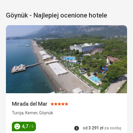
Göynük - Najlepiej ocenione hotele
Mirada del Mar
Ocena:
5/5
Turcja, Kemer, Göynük
4,7
/ 5
Informacje
od
3 291
zł
za osobę
Ocena