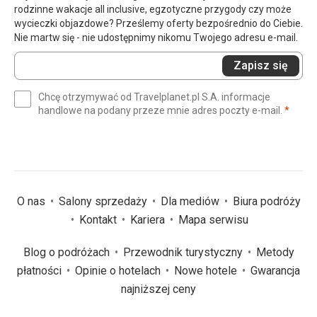
rodzinne wakacje all inclusive, egzotyczne przygody czy może
wycieczki objazdowe? Prześlemy oferty bezpośrednio do Ciebie.
Nie martw się - nie udostępnimy nikomu Twojego adresu e-mail.
Wprowadź
Zapisz się
swój
e-
Chcę otrzymywać od Travelplanet.pl S.A. informacje
mail
(wym
handlowe na podany przeze mnie adres poczty e-mail.
*
(wymagane)
*
O nas
Salony sprzedaży
Dla mediów
Biura podróży
Kontakt
Kariera
Mapa serwisu
Blog o podróżach
Przewodnik turystyczny
Metody
płatności
Opinie o hotelach
Nowe hotele
Gwarancja
najniższej ceny