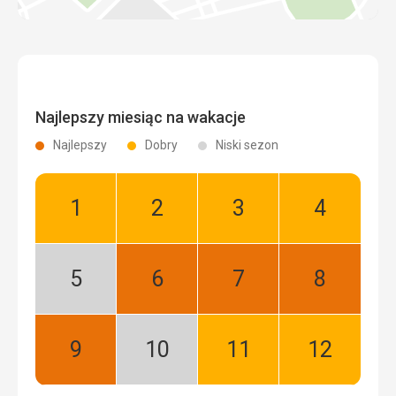
Najlepszy miesiąc na wakacje
Najlepszy
Dobry
Niski sezon
Styczeń:
Luty:
Marzec:
Kwiecień:
Dobry
Dobry
Dobry
Dobry
Maj:
Czerwiec:
Lipiec:
Sierpień:
Niski
Najlepszy
Najlepszy
Najlepszy
sezon
Wrzesień:
Październik:
Listopad:
Grudzień:
Najlepszy
Niski
Dobry
Dobry
sezon