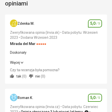
opiniami
relaksu
przy
uprawianiu
sportów
wodnych
5,0
Zdenka M.
/ 5
Ocena
lub
Zweryfikowana opinia (Invia.sk)
Data pobytu: Wrzesień
innych.
2023
Dodana Wrzesień 2023
Sprzęt
sportowy
Mirada del Mar
Ocena:
dostępny
5/5
Doskonały
jest
w
Doskonały
Więcej
jednej
z
Czy ta recenzja była pomocna?
Wyżywienie
5,0
/ 5
wypożyczalni.
tak
(
0
)
nie
(
0
)
Plaża
Zakwaterowanie
5,0
/ 5
znajduje
się
Okolica
5,0
/ 5
za
5,0
Roman K.
promenadą.
/ 5
Ocena
Usługi
5,0
/ 5
Zweryfikowana opinia (Invia.cz)
Data pobytu: Czerwiec
Ułatwienia
2023
Opinia utworzona 3 lub więcej lat temu