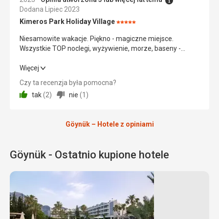
Cena
5,0
/ 5
dla
Dodana Lipiec 2023
wózków
Kimeros Park Holiday Village
Ocena:
5/5
Niesamowite wakacje. Piękno - magiczne miejsce.
Plaże
Wszystkie TOP noclegi, wyżywienie, morze, baseny -
super. Polecam to wszystkim
Parki /
Niesamowite wakacje. Piękno - magiczne miejsce.
Więcej
Ogrody /
Wszystkie TOP noclegi, wyżywienie, morze, baseny -
Rezerwaty
Czy ta recenzja była pomocna?
super. Polecam to wszystkim
tak
(
2
)
nie
(
1
)
Wyżywienie
5,0
/ 5
Göynük – Hotele z opiniami
Zakwaterowanie
5,0
/ 5
Okolica
5,0
/ 5
Göynük - Ostatnio kupione hotele
Usługi
5,0
/ 5
Cena
5,0
/ 5
Crystal
Seven
Mirada
Kimeros
Kilikya
Mirage
Prestige
Seas
Del
Park
Palace
Park
Plaża