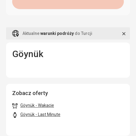
Zamk
Aktualne
warunki podróży
do Turcji
Göynük
Zobacz oferty
Göynük - Wakacje
Göynük - Last Minute