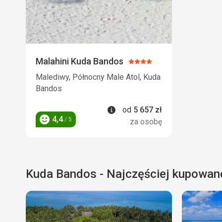
Malahini Kuda Bandos
Ocena:
4/5
Malediwy, Północny Male Atol, Kuda
Bandos
Informacje
od
5 657
zł
4,4
/ 5
za osobę
Ocena
Kuda Bandos - Najczęściej kupowan