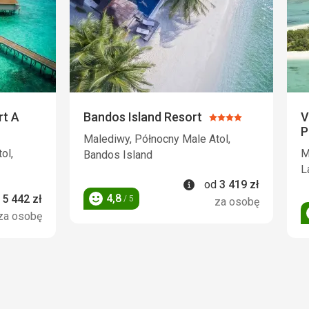
rt A
Bandos Island Resort
V
Ocena:
P
4/5
Malediwy, Północny Male Atol,
ol,
M
Bandos Island
L
Informacje
od
3 419
zł
rmacje
4,8
d
5 442
zł
/ 5
za osobę
Ocena
za osobę