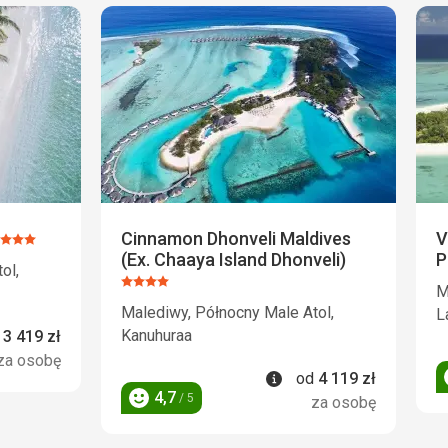
Cinnamon Dhonveli Maldives
V
cena:
(Ex. Chaaya Island Dhonveli)
P
/5
ol,
Ocena:
M
4/5
Malediwy, Północny Male Atol,
L
rmacje
Kanuhuraa
d
3 419
zł
za osobę
Informacje
od
4 119
zł
4,7
/ 5
za osobę
Ocena