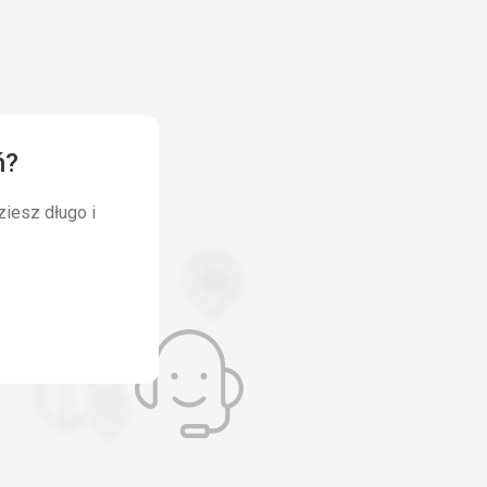
ń?
ziesz długo i