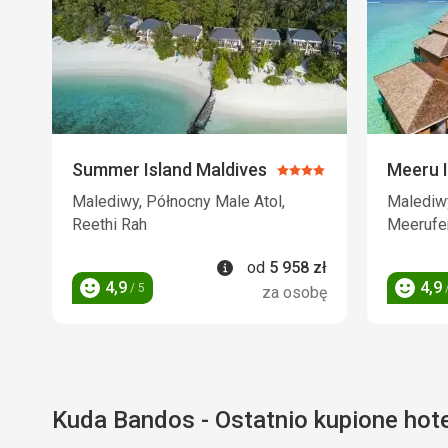
Summer Island Maldives
Meeru I
Ocena:
4/5
Malediwy, Północny Male Atol,
Malediwy
Reethi Rah
Meerufe
Informacje
od
5 958
zł
4,9
4,9
/ 5
/
za osobę
Ocena
Ocena
Kuda Bandos - Ostatnio kupione hot