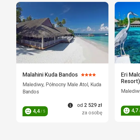
Malahini Kuda Bandos
Eri Mal
Ocena:
Resort)
4/5
Malediwy, Północny Male Atol, Kuda
Malediwy
Bandos
Informacje
od
2 529
zł
4,7
4,4
/
/ 5
za osobę
Ocena
Ocena