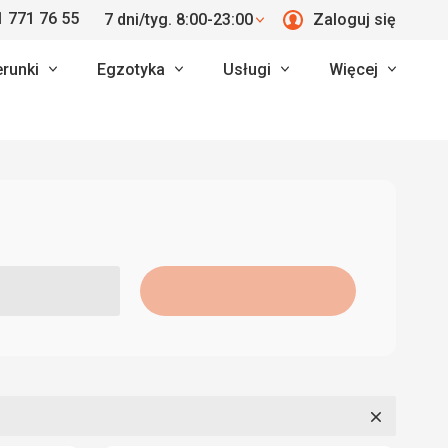
 771 76 55
7 dni/tyg. 8:00-23:00
Zaloguj się
erunki
Egzotyka
Usługi
Więcej
Zamknij