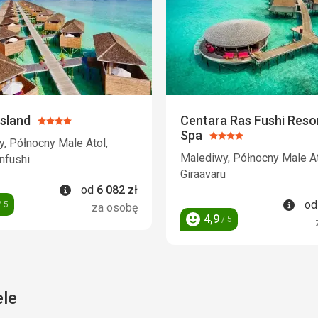
sland
Centara Ras Fushi Reso
Ocena:
Spa
4/5
Ocena:
, Północny Male Atol,
4/5
Malediwy, Północny Male At
nfushi
Giraavaru
Informacje
od
6 082
zł
Info
o
 5
za osobę
4,9
/ 5
Ocena
ele