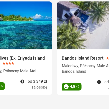
dives (Ex. Eriyadu Island
Bandos Island Resort
O
Ocena:
4
Malediwy, Północny Male At
4/5
, Północny Male Atol
Bandos Island
Informacje
od
3 349
zł
Info
o
4,8
 5
za osobę
/ 5
Ocena