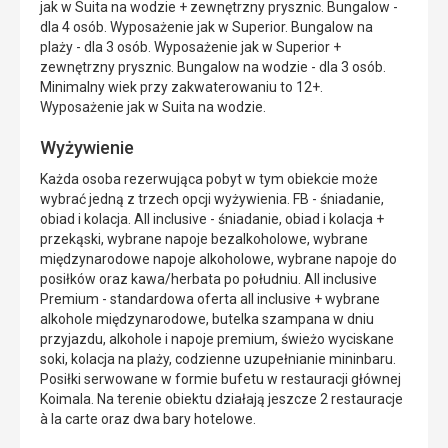
jak w Suita na wodzie + zewnętrzny prysznic. Bungalow -
dla 4 osób. Wyposażenie jak w Superior. Bungalow na
plaży - dla 3 osób. Wyposażenie jak w Superior +
zewnętrzny prysznic. Bungalow na wodzie - dla 3 osób.
Minimalny wiek przy zakwaterowaniu to 12+.
Wyposażenie jak w Suita na wodzie.
Wyżywienie
Każda osoba rezerwująca pobyt w tym obiekcie może
wybrać jedną z trzech opcji wyżywienia. FB - śniadanie,
obiad i kolacja. All inclusive - śniadanie, obiad i kolacja +
przekąski, wybrane napoje bezalkoholowe, wybrane
międzynarodowe napoje alkoholowe, wybrane napoje do
posiłków oraz kawa/herbata po południu. All inclusive
Premium - standardowa oferta all inclusive + wybrane
alkohole międzynarodowe, butelka szampana w dniu
przyjazdu, alkohole i napoje premium, świeżo wyciskane
soki, kolacja na plaży, codzienne uzupełnianie mininbaru.
Posiłki serwowane w formie bufetu w restauracji głównej
Koimala. Na terenie obiektu działają jeszcze 2 restauracje
à la carte oraz dwa bary hotelowe.