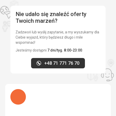
Usługi
4,0
/ 5
pomocą Google Translate
pomocą Google Translate
Cena
4,0
/ 5
Nie udało się znaleźć oferty
Twoich marzeń?
Plaża
Zadzwoń lub wyślij zapytanie, a my wyszukamy dla
Plaża jest czysta, schludna, piękny drobny biały piasek
Ciebie wyjazd, który będziesz długo i mile
Wyżywienie
wspominać!
Różnorodne, kolorowe, z innym motywem każdego
Jesteśmy dostępni
7 dni/tyg. 8:00-23:00
.
wieczoru.
Zakwaterowanie
+48 71 771 76 70
Pokój jest ładnie umeblowany, choć drobne przeróbki i
naprawy nie byłyby nie na miejscu.
Usługi
Przyjazny, pomocny personel, wszystko, co było
potrzebne, zostało natychmiast rozwiązane.
Ładuję
Ta recenzja została automatycznie przetłumaczona za
pomocą Google Translate