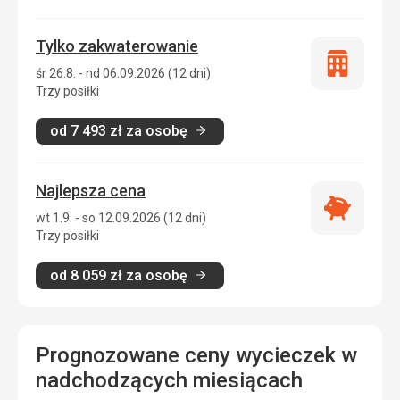
Tylko zakwaterowanie
Tylko
śr 26.8. - nd 06.09.2026 (12 dni)
zakwatero
Trzy posiłki
od
7 493
zł
za osobę
Najlepsza cena
Najlepsza
wt 1.9. - so 12.09.2026 (12 dni)
cena
Trzy posiłki
od
8 059
zł
za osobę
Prognozowane ceny wycieczek w
nadchodzących miesiącach