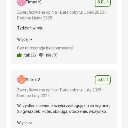
5,0
Tímea K.
/ 5
Ocena
Zweryfikowana opinia
Data pobytu: Lipiec 2025
Dodana Lipiec 2025
Tydzień w raju
Tydzień w raju
Więcej
Czy ta recenzja była pomocna?
Wyżywienie
5,0
/ 5
tak
(
2
)
nie
(
0
)
Zakwaterowanie
5,0
/ 5
Okolica
5,0
/ 5
5,0
Patrik V.
/ 5
Ocena
Usługi
5,0
/ 5
Zweryfikowana opinia
Data pobytu: Luty 2025
Dodana Luty 2025
Cena
5,0
/ 5
Wszystkie ocenione części zasługują na co najmniej
20 gwiazdek. Hotel, obsługa, otoczenie, wszystko
Plaża
na najwyższym poziomie.
Wybrzeże oceaniczne polecane jest tylko
Wszystkie ocenione części zasługują na co najmniej
Więcej
profesjonalnym surferom ze względu na silne fale i