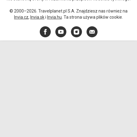
© 2000–2026. Travelplanet.pl S.A. Znajdziesz nas również na
Invia.cz
,
Invia.sk
i
Invia.hu
. Ta strona używa plików cookie.
Facebook
YouTube
Instagram
E-
mail