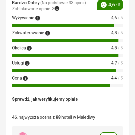
Bardzo Dobry
(Na podstawie 33 opinii)
4,6
/ 5
Ocena
Zablokowane opinie: 3
Wyżywienie
4,6
/ 5
Zakwaterowanie
4,8
/ 5
Okolica
4,8
/ 5
Usługi
4,7
/ 5
Cena
4,4
/ 5
Sprawdź, jak weryfikujemy opinie
46
. najwyższa ocena z
88
hoteli w Malediwy