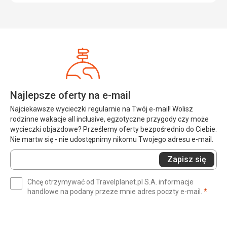
Najlepsze oferty na e-mail
Najciekawsze wycieczki regularnie na Twój e-mail! Wolisz
rodzinne wakacje all inclusive, egzotyczne przygody czy może
wycieczki objazdowe? Prześlemy oferty bezpośrednio do Ciebie.
Nie martw się - nie udostępnimy nikomu Twojego adresu e-mail.
Wprowadź
Zapisz się
swój
e-
Chcę otrzymywać od Travelplanet.pl S.A. informacje
mail
(wym
handlowe na podany przeze mnie adres poczty e-mail.
*
(wymagane)
*