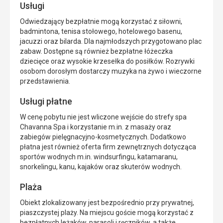
Usługi
Odwiedzający bezpłatnie mogą korzystać z siłowni,
badmintona, tenisa stołowego, hotelowego basenu,
jacuzzi oraz bilarda. Dla najmłodszych przygotowano plac
zabaw. Dostępne są również bezpłatne łóżeczka
dziecięce oraz wysokie krzesełka do posiłków. Rozrywki
osobom dorosłym dostarczy muzyka na żywo i wieczorne
przedstawienia.
Usługi płatne
W cenę pobytu nie jest wliczone wejście do strefy spa
Chavanna Spa i korzystanie m.in. z masaży oraz
zabiegów pielęgnacyjno-kosmetycznych. Dodatkowo
płatna jest również oferta firm zewnętrznych dotycząca
sportów wodnych m.in. windsurfingu, katamaranu,
snorkelingu, kanu, kajaków oraz skuterów wodnych.
Plaża
Obiekt zlokalizowany jest bezpośrednio przy prywatnej,
piaszczystej plaży. Na miejscu goście mogą korzystać z
bezpłatnych leżaków, parasoli i ręczników, a także