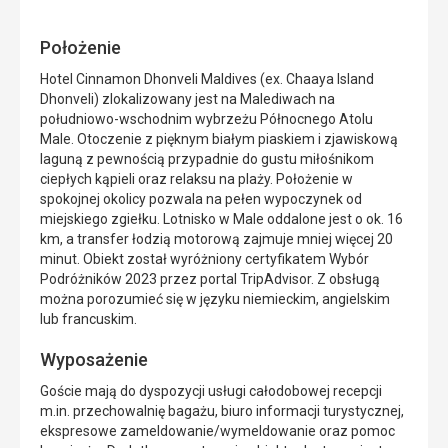
Położenie
Hotel Cinnamon Dhonveli Maldives (ex. Chaaya Island
Dhonveli) zlokalizowany jest na Malediwach na
południowo-wschodnim wybrzeżu Północnego Atolu
Male. Otoczenie z pięknym białym piaskiem i zjawiskową
laguną z pewnością przypadnie do gustu miłośnikom
ciepłych kąpieli oraz relaksu na plaży. Położenie w
spokojnej okolicy pozwala na pełen wypoczynek od
miejskiego zgiełku. Lotnisko w Male oddalone jest o ok. 16
km, a transfer łodzią motorową zajmuje mniej więcej 20
minut. Obiekt został wyróżniony certyfikatem Wybór
Podróżników 2023 przez portal TripAdvisor. Z obsługą
można porozumieć się w języku niemieckim, angielskim
lub francuskim.
Wyposażenie
Goście mają do dyspozycji usługi całodobowej recepcji
m.in. przechowalnię bagażu, biuro informacji turystycznej,
ekspresowe zameldowanie/wymeldowanie oraz pomoc