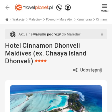
Zadzwoń
Zaloguj
Wstecz
+48
Menu
się
Travelplanet.pl
71
771
Wakacje
Malediwy
Północny Male Atol
Kanuhuraa
Cinnamon D
76
70
Zamk
Aktualne
warunki podróży
do Malediw
Hotel Cinnamon Dhonveli
Maldives (ex. Chaaya Island
Dhonveli)
Ocena:
4/5
Udostępnij