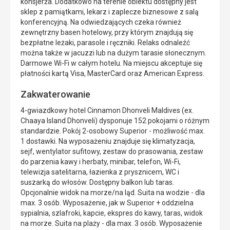
konsjerża. Dodatkowo na terenie obiektu dostępny jest
sklep z pamiątkami, lekarz i zaplecze biznesowe z salą
konferencyjną. Na odwiedzających czeka również
zewnętrzny basen hotelowy, przy którym znajdują się
bezpłatne leżaki, parasole i ręczniki. Relaks odnaleźć
można także w jacuzzi lub na dużym tarasie słonecznym.
Darmowe Wi-Fi w całym hotelu. Na miejscu akceptuje się
płatności kartą Visa, MasterCard oraz American Express.
Zakwaterowanie
4-gwiazdkowy hotel Cinnamon Dhonveli Maldives (ex.
Chaaya Island Dhonveli) dysponuje 152 pokojami o różnym
standardzie. Pokój 2-osobowy Superior - możliwość max.
1 dostawki. Na wyposażeniu znajduje się klimatyzacja,
sejf, wentylator sufitowy, zestaw do prasowania, zestaw
do parzenia kawy i herbaty, minibar, telefon, Wi-Fi,
telewizja satelitarna, łazienka z prysznicem, WC i
suszarką do włosów. Dostępny balkon lub taras.
Opcjonalnie widok na morze/na ląd. Suita na wodzie - dla
max. 3 osób. Wyposażenie, jak w Superior + oddzielna
sypialnia, szlafroki, kapcie, ekspres do kawy, taras, widok
na morze. Suita na plaży - dla max. 3 osób. Wyposażenie