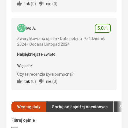
tak
(
0
)
nie
(
0
)
Wyżywienie
5,0
/ 5
Zakwaterowanie
5,0
/ 5
5,0
Ivo A.
/ 5
Ocena
Okolica
5,0
/ 5
Zweryfikowana opinia
Data pobytu: Październik
2024
Dodana Listopad 2024
Usługi
5,0
/ 5
Najpiękniejsze święto.
Cena
5,0
/ 5
Najpiękniejsze święto.
Więcej
Plaża
Czy ta recenzja była pomocna?
Wyżywienie
5,0
/ 5
Piękna piaszczysta plaża
tak
(
0
)
nie
(
0
)
Wyżywienie
Zakwaterowanie
5,0
/ 5
Jedzenie jest różnorodne i bardzo smaczne.
Okolica
5,0
/ 5
Zakwaterowanie
Według daty
Sortuj od najniżej ocenionych
Sort
Świetnie, nie ma problemu
Usługi
5,0
/ 5
Usługi
Filtruj opinie
Na wysokim poziomie
Cena
5,0
/ 5