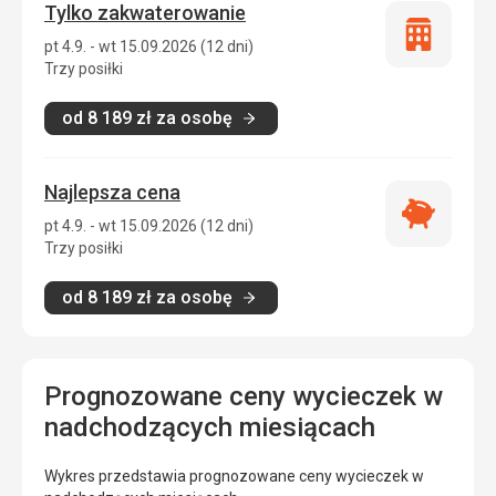
Tylko zakwaterowanie
Tylko
pt 4.9. - wt 15.09.2026 (12 dni)
zakwatero
Trzy posiłki
od
8 189
zł
za osobę
Najlepsza cena
Najlepsza
pt 4.9. - wt 15.09.2026 (12 dni)
cena
Trzy posiłki
od
8 189
zł
za osobę
Prognozowane ceny wycieczek w
nadchodzących miesiącach
Wykres przedstawia prognozowane ceny wycieczek w