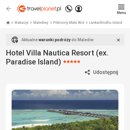
Zadzwoń
Zaloguj
Wstecz
+48
Menu
się
Travelplanet.pl
71
771
Wakacje
Malediwy
Północny Male Atol
Lankanfinolhu Island
Vi
76
70
Zamk
Aktualne
warunki podróży
do Malediw
Hotel Villa Nautica Resort (ex.
Paradise Island)
Ocena:
5/5
Udostępnij