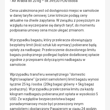
- Air Arabia do 20 kg – ok 349,00 PLN/osoba
Cena uzależniona jest od dostępności miejsc w samolocie
w danej taryfie cenowej. Linie lotnicze podają ceny
aktualne na chwile zapytania. W związku z powyższym ze
względu na wyczerpanie się danych taryf, do momentu
podpisania umowy cena może ulegać zmianom.
W przypadku bagażu, który przekracza obowiązujący
bezpłatny limit (ilość sztuk lub wymiary) pobierane będą
opłaty za nadbagaż. Przekroczenie dozwolonego limitu
bagażu podręcznego podlegać będzie dodatkowej opłacie
zgodnie z przepisami dotyczącymi nadbagażu w
samolocie.
Wprzypadku transferu wewnętrznego "domestic
flight/seaplane" (przelot samolotem) limit bagażu wynosi
łącznie 25 kg /osoba. (20kg bagaż główny + 5kg bagaż
podręczny). W przypadku przekrczenia limitu za każdy
kilogram nadbagażu pobierana jest opłata w wysokości 5
USD. Ze względów bezpieczeństwa bagaż
ponadwymiarowy może być przewożony innym
samolotem i dostarczony Pasażerom w ciągu 24 godzin.