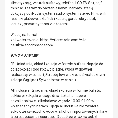
klimatyzację, wiatrak sufitowy, telefon, LCD TV Sat, sejf,
minibar, zestaw do parzenia kawy i herbaty, stację
dokującą do iPoda, system audio, system stereo Hi-Fi, wifi,
ręczniki plażowe, szlafrok i kapcie, garderobę, bidet,
jacuzzi, prywatny taras z leżakami.
Wiecej na temat
zakwaterowania: https://villaresorts.com/villa-
nautica/accommodation/
WYŻYWIENIE
FB: śniadanie, obiad i kolacja w formie bufetu. Napoje do
obiadokolacji dodatkowo płatne. Woda w głownej
restuaracji w cenie. (Dla pobytów w okresie światecznym
kolacja Wigilijna i Sylwestrowa w cenie.)
All inclusive: śniadanie, obiad i kolacja w formie bufetu.
Lekkie przekąski w ciagu dnia. Lokalne napoje
bezalkoholowe i alkoholowe w godz 10.00-01.00 w
wyznaczonych barach. Opcja all inclusive nie zawiera
soków ze świeżych owoców, alkoholi importowanych i kaw
typu cappuccino i espresso. Dodatkowo raz na pobyt