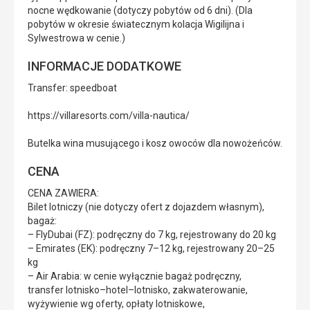
nocne wędkowanie (dotyczy pobytów od 6 dni). (Dla
pobytów w okresie światecznym kolacja Wigilijna i
Sylwestrowa w cenie.)
INFORMACJE DODATKOWE
Transfer: speedboat
https://villaresorts.com/villa-nautica/
Butelka wina musującego i kosz owoców dla nowożeńców.
CENA
CENA ZAWIERA:
Bilet lotniczy (nie dotyczy ofert z dojazdem własnym),
bagaż:
– FlyDubai (FZ): podręczny do 7 kg, rejestrowany do 20 kg
– Emirates (EK): podręczny 7–12 kg, rejestrowany 20–25
kg
– Air Arabia: w cenie wyłącznie bagaż podręczny,
transfer lotnisko–hotel–lotnisko, zakwaterowanie,
wyżywienie wg oferty, opłaty lotniskowe,