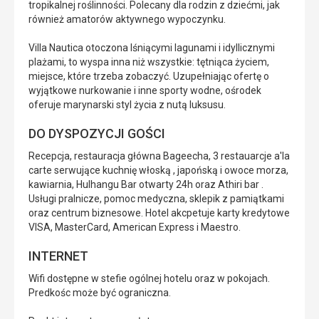
tropikalnej roślinności. Polecany dla rodzin z dziećmi, jak
również amatorów aktywnego wypoczynku.
Villa Nautica otoczona lśniącymi lagunami i idyllicznymi
plażami, to wyspa inna niż wszystkie: tętniąca życiem,
miejsce, które trzeba zobaczyć. Uzupełniając ofertę o
wyjątkowe nurkowanie i inne sporty wodne, ośrodek
oferuje marynarski styl życia z nutą luksusu.
DO DYSPOZYCJI GOŚCI
Recepcja, restauracja główna Bageecha, 3 restauarcje a'la
carte serwujące kuchnię włoską , japońską i owoce morza,
kawiarnia, Hulhangu Bar otwarty 24h oraz Athiri bar .
Usługi pralnicze, pomoc medyczna, sklepik z pamiątkami
oraz centrum biznesowe. Hotel akcpetuje karty kredytowe
VISA, MasterCard, American Express i Maestro.
INTERNET
Wifi dostępne w stefie ogólnej hotelu oraz w pokojach.
Predkośc może być ograniczna.