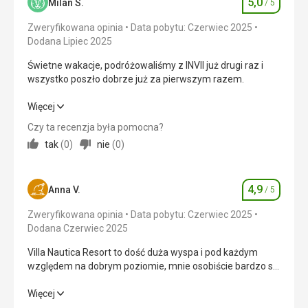
5,0
Milan S.
/ 5
Ocena
przetłumaczona za pomocą Google Translate
Okolica
5,0
/ 5
Zweryfikowana opinia
Data pobytu: Czerwiec 2025
Dodana Lipiec 2025
Usługi
4,0
/ 5
Świetne wakacje, podróżowaliśmy z INVII już drugi raz i
Cena
5,0
/ 5
wszystko poszło dobrze już za pierwszym razem.
Świetne wakacje, podróżowaliśmy z INVII już drugi raz i
Więcej
Plaża
wszystko poszło dobrze już za pierwszym razem.
Super !
Czy ta recenzja była pomocna?
tak
(
0
)
nie
(
0
)
Wyżywienie
Wyżywienie
5,0
/ 5
Posiłki bardzo dobre
Zakwaterowanie
5,0
/ 5
Zakwaterowanie
4,9
Anna V.
/ 5
Ocena
Jak wyżej
Okolica
5,0
/ 5
Zweryfikowana opinia
Data pobytu: Czerwiec 2025
Usługi
Dodana Czerwiec 2025
Wszystko ok
Usługi
5,0
/ 5
Villa Nautica Resort to dość duża wyspa i pod każdym
Cena
5,0
/ 5
względem na dobrym poziomie, mnie osobiście bardzo się
podobała, ludzie tu pracujący są mili, przyjemni i chętni do
zrobienia wszystkiego dla zadowolenia gości. Jest dużo
Villa Nautica Resort to dość duża wyspa i pod każdym
Więcej
Plaża
zieleni.
względem na dobrym poziomie, mnie osobiście bardzo się