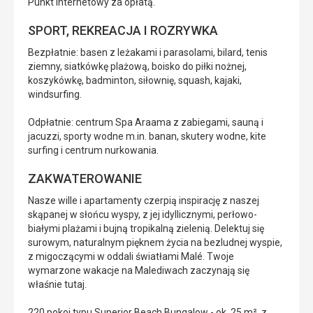
Punkt internetowy za opłatą.
SPORT, REKREACJA I ROZRYWKA
Bezpłatnie: basen z leżakami i parasolami, bilard, tenis
ziemny, siatkówkę plażową, boisko do piłki nożnej,
koszykówkę, badminton, siłownię, squash, kajaki,
windsurfing.
Odpłatnie: centrum Spa Araama z zabiegami, sauną i
jacuzzi, sporty wodne m.in. banan, skutery wodne, kite
surfing i centrum nurkowania.
ZAKWATEROWANIE
Nasze wille i apartamenty czerpią inspirację z naszej
skąpanej w słońcu wyspy, z jej idyllicznymi, perłowo-
białymi plażami i bujną tropikalną zielenią. Delektuj się
surowym, naturalnym pięknem życia na bezludnej wyspie,
z migoczącymi w oddali światłami Malé. Twoje
wymarzone wakacje na Malediwach zaczynają się
właśnie tutaj.
220 pokoi typu Superior Beach Bungalow - ok. 25 m², z