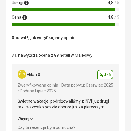
Usługi
4,8
/ 5
Cena
4,8
/ 5
Sprawdź, jak weryfikujemy opinie
31
. najwyższa ocena z
88
hoteli w Malediwy
5,0
Milan S.
/ 5
Ocena
Zweryfikowana opinia
Data pobytu: Czerwiec 2025
Dodana Lipiec 2025
Świetne wakacje, podróżowaliśmy z INVII już drugi
raz i wszystko poszło dobrze już za pierwszym
razem.
Świetne wakacje, podróżowaliśmy z INVII już drugi
Więcej
raz i wszystko poszło dobrze już za pierwszym
Czy ta recenzja była pomocna?
razem.