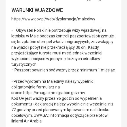
WARUNKI WJAZDOWE
https://www.gov.pl/web/dyplomacja/malediwy
• Obywatel Polski nie potrzebuje wizy wjazdowej, na
lotnisku w Male podczas kontroli paszportowej otrzymuje
się bezpłatnie stempel władz imigracyjnych, zezwalający
na wjazd i pobyt nie przekraczający 30 dni. Każdy
przyjeżdżający turysta musi mieć jednak wcześniej
wykupione miejsce w jednym z licznych ośrodków
turystycznych
• Paszport powinien być ważny przez minimum 1 miesiąc.
• Przed wylotem na Malediwy należy wypełnić
obligatoryjnie formularz na
sronie https://imuga.immigration.gov.mv/
Kod QR jest ważny przez 96 godzin od wypełnienia
dokumentu - deklarację należy wypełnić nie wcześniej niż
72 godziny przed planowanym lądowaniem na lotnisku
docelowym. UWAGA: Informacja dotyczące przelotów
liniami Air Arabia: