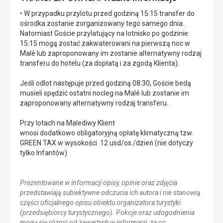
• W przypadku przylotu przed godziną 15:15 transfer do
ośrodka zostanie zorganizowany tego samego dnia.
Natomiast Goście przylatujący na lotnisko po godzinie
15:15 mogą zostać zakwaterowani na pierwszą noc w
Malé lub zaproponowany im zostanie alternatywny rodzaj
transferu do hotelu (za dopłatą i za zgodą Klienta).
Jeśli odlot następuje przed godziną 08:30, Goście bedą
musieli spędzić ostatni nocleg na Malé lub zostanie im
zaproponowany alternatywny rodzaj transferu.
Przy lotach na Malediwy Klient
wnosi dodatkowo obligatoryjną opłatę klimatyczną tzw.
GREEN TAX w wysokości 12 usd/os./dzień (nie dotyczy
tylko Infantów)
Prezentowane w informacji opisy, opinie oraz zdjęcia
przedstawiają subiektywne odczucia ich autora i nie stanowią
części oficjalnego opisu obiektu organizatora turystyki
(przedsiębiorcy turystycznego). Pokoje oraz udogodnienia
mogą się różnić od zawartych w informacji, za co