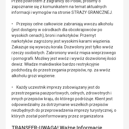
Przed powrotem z zagranicy do Polski, prosimy o
zapoznanie się z komunikatem na temat aktualnych
informacji i wymogów na stronie STRAŻY GRANICZNEJ.
• Przepisy celne całkowicie zabraniają wwozu alkoholu
(jest dostępny w ośrodkach dla obcokrajowców po
wysokich cenach), broni i narkotyków. Przemyt
narkotyków zagrożony jest wysokimi karami więzienia.
Zakazuje się wywozu korala. Dozwolony jest tylko wwóz
rzeczy osobistych. Zabroniony wwóz mięsa wieprzowego
i pornografii. Możliwy jest wwóz i wywóz dozwolonej ilości
dewiz. Władze malediwskie bardzo restrykcyjnie
podchodzą do przestrzegania przepisów, np. za wwóz
alkoholu grozi więzienie.
• Każdy uczestnik imprezy zobowiązany jest do
przestrzegania paszportowych, celnych, zdrowotnych i
innych przepisów kraju, do którego podróżuje. Klient jest
odpowiedzialny za dotrzymanie wszelkich przepisów
niezbędnych do przeprowadzenia imprezy turystycznej, o
których został poinformowany przez organizatora
TRANSFER-UWAGA! Ważne Informacje