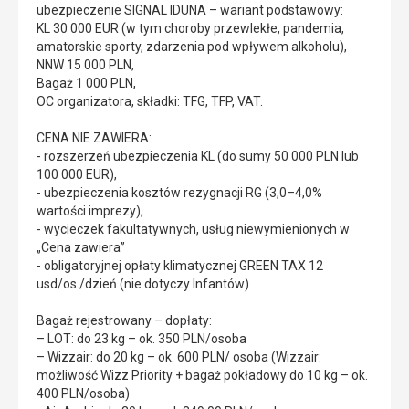
ubezpieczenie SIGNAL IDUNA – wariant podstawowy:
KL 30 000 EUR (w tym choroby przewlekłe, pandemia,
amatorskie sporty, zdarzenia pod wpływem alkoholu),
NNW 15 000 PLN,
Bagaż 1 000 PLN,
OC organizatora, składki: TFG, TFP, VAT.
CENA NIE ZAWIERA:
- rozszerzeń ubezpieczenia KL (do sumy 50 000 PLN lub
100 000 EUR),
- ubezpieczenia kosztów rezygnacji RG (3,0–4,0%
wartości imprezy),
- wycieczek fakultatywnych, usług niewymienionych w
„Cena zawiera”
- obligatoryjnej opłaty klimatycznej GREEN TAX 12
usd/os./dzień (nie dotyczy Infantów)
Bagaż rejestrowany – dopłaty:
– LOT: do 23 kg – ok. 350 PLN/osoba
– Wizzair: do 20 kg – ok. 600 PLN/ osoba (Wizzair:
możliwość Wizz Priority + bagaż pokładowy do 10 kg – ok.
400 PLN/osoba)