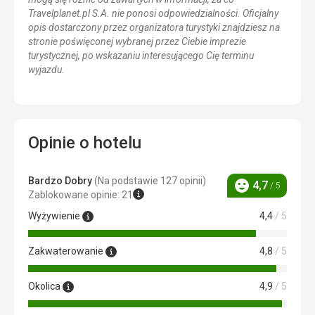
Travelplanet.pl S.A. nie ponosi odpowiedzialności. Oficjalny
opis dostarczony przez organizatora turystyki znajdziesz na
stronie poświęconej wybranej przez Ciebie imprezie
turystycznej, po wskazaniu interesującego Cię terminu
wyjazdu.
Opinie o hotelu
Bardzo Dobry
(Na podstawie 127 opinii)
4,7
/ 5
Ocena
Zablokowane opinie: 21
Wyżywienie
4,4
/ 5
Zakwaterowanie
4,8
/ 5
Okolica
4,9
/ 5