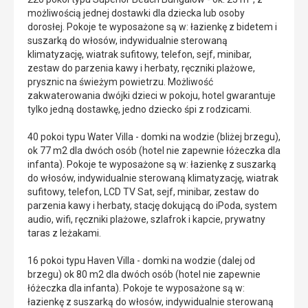
możliwością jednej dostawki dla dziecka lub osoby
dorosłej. Pokoje te wyposażone są w: łazienkę z bidetem i
suszarką do włosów, indywidualnie sterowaną
klimatyzację, wiatrak sufitowy, telefon, sejf, minibar,
zestaw do parzenia kawy i herbaty, ręczniki plażowe,
prysznic na świeżym powietrzu. Możliwość
zakwaterowania dwójki dzieci w pokoju, hotel gwarantuje
tylko jedną dostawkę, jedno dziecko śpi z rodzicami.
40 pokoi typu Water Villa - domki na wodzie (bliżej brzegu),
ok 77 m2 dla dwóch osób (hotel nie zapewnie łóżeczka dla
infanta). Pokoje te wyposażone są w: łazienkę z suszarką
do włosów, indywidualnie sterowaną klimatyzację, wiatrak
sufitowy, telefon, LCD TV Sat, sejf, minibar, zestaw do
parzenia kawy i herbaty, stację dokującą do iPoda, system
audio, wifi, ręczniki plażowe, szlafrok i kapcie, prywatny
taras z leżakami.
16 pokoi typu Haven Villa - domki na wodzie (dalej od
brzegu) ok 80 m2 dla dwóch osób (hotel nie zapewnie
łóżeczka dla infanta). Pokoje te wyposażone są w:
łazienkę z suszarką do włosów, indywidualnie sterowaną