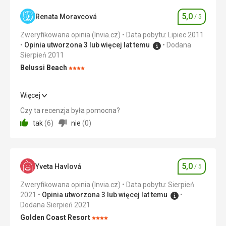
tawernom
widokowy
i
na
5,0
Renata Moravcová
/ 5
Ocena
kawiarniom.
skale,
Zweryfikowana opinia (Invia.cz)
Data pobytu: Lipiec 2011
do
Plaża
Opinia utworzona 3 lub więcej lat temu
Dodana
którego
jest
Sierpień 2011
można
obszarem
dojechać
Belussi Beach
Ocena:
chronionym
drogą.
4/5
ze
Z
względu
Więcej
tego
na
Wyżywienie
5,0
/ 5
miejsca
Czy ta recenzja była pomocna?
gniazdowanie
wykonano
tak
(
6
)
nie
(
0
)
zagrożonego
Cena
5,0
/ 5
najbardziej
wyginięciem
znane
żółwia
zdjęcia
morskiego
Plaża
plaży.
5,0
Caretta
Mała-piaszczysta
Yveta Havlová
/ 5
Ocena
Caretta
Pływanie
Wyżywienie
Zweryfikowana opinia (Invia.cz)
Data pobytu: Sierpień
i
na
100%
2021
Opinia utworzona 3 lub więcej lat temu
jest
tej
Dodana Sierpień 2021
częścią
Zakwaterowanie
plaży
Greckiego
100%
będzie
Golden Coast Resort
Ocena: