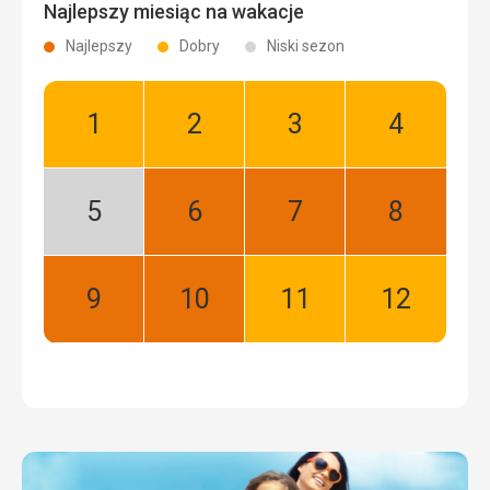
Najlepszy miesiąc na wakacje
Najlepszy
Dobry
Niski sezon
Styczeń:
Luty:
Marzec:
Kwiecień:
Dobry
Dobry
Dobry
Dobry
Maj:
Czerwiec:
Lipiec:
Sierpień:
Niski
Najlepszy
Najlepszy
Najlepszy
sezon
Wrzesień:
Październik:
Listopad:
Grudzień:
Najlepszy
Najlepszy
Dobry
Dobry