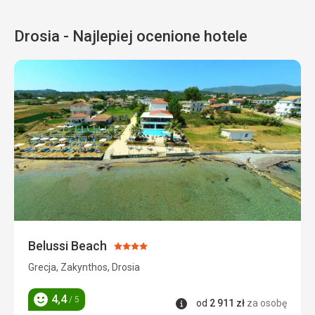
Drosia - Najlepiej ocenione hotele
Belussi Beach
Ocena:
4/5
Grecja, Zakynthos, Drosia
4,4
/ 5
Informacje
od
2 911
zł
za osobę
Ocena