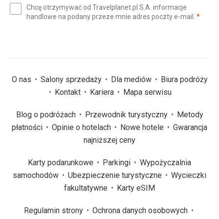
Chcę otrzymywać od Travelplanet.pl S.A. informacje
mail
(wym
handlowe na podany przeze mnie adres poczty e-mail.
*
(wymagane)
*
O nas
Salony sprzedaży
Dla mediów
Biura podróży
Kontakt
Kariera
Mapa serwisu
Blog o podróżach
Przewodnik turystyczny
Metody
płatności
Opinie o hotelach
Nowe hotele
Gwarancja
najniższej ceny
Karty podarunkowe
Parkingi
Wypożyczalnia
samochodów
Ubezpieczenie turystyczne
Wycieczki
fakultatywne
Karty eSIM
Regulamin strony
Ochrona danych osobowych