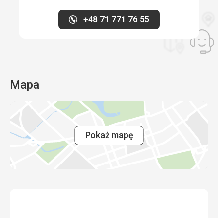
czysto, codziennie sprzątane
Usługi
+48 71 771 76 55
Perfekcyjnie, tylko mała uwaga, proszę wydrukować
formularz wejściowy i informacyjny także po czesku, był
tylko po angielsku i po polsku. Jeśli może być po polsku,
czy mógłby być także po czesku?
Ta recenzja została automatycznie przetłumaczona za
pomocą Google Translate
Mapa
Pokaż mapę