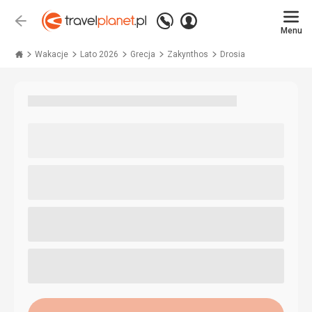
Zadzwoń
Zaloguj
Wstecz
+48 71 771 76 55
Menu
się
Travelplanet.pl
Wakacje
Lato 2026
Grecja
Zakynthos
Drosia