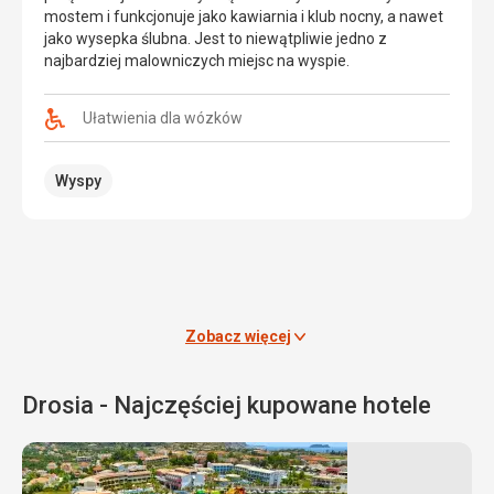
km
ma
mostem i funkcjonuje jako kawiarnia i klub nocny, a nawet
na
szerokość
jako wysepka ślubna. Jest to niewątpliwie jedno z
północ
200
najbardziej malowniczych miejsc na wyspie.
od
metrów
stolicy.
i
Położona
Ułatwienia dla wózków
znajduje
jest
się
wokół
w
Wyspy
naturalnej
skalnym
zatoki,
wcięciu
wyposażona
klifów
w
o
leżaki,
wysokości
parasole,
50-
toalety
200
i
Zobacz więcej
m.
punkty
Powierzchnię
gastronomiczne
plaży
Drosia - Najczęściej kupowane hotele
(bary,
tworzy
tawerny).
jasny
Do
biały
dyspozycji
piasek,
gości
na