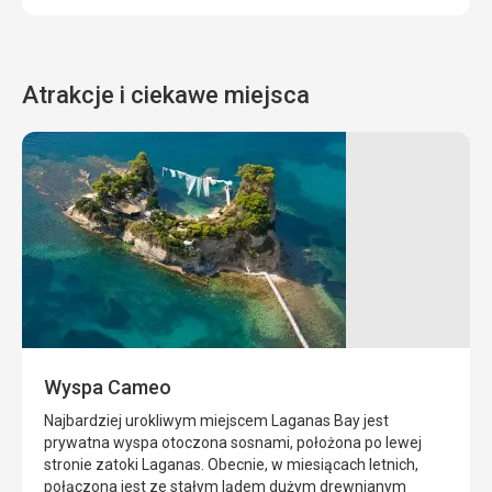
Atrakcje i ciekawe miejsca
Plaża
Plaża
Navagio
Laganas
z
Rozległa
wrakiem
plaża
Laganas
Plaża
to
Navagio
najpopularniejszy
jest
i
najbardziej
Wyspa Cameo
kosmopolityczny
znaną
kurort
plażą
Najbardziej urokliwym miejscem Laganas Bay jest
Zakynthos,
na
prywatna wyspa otoczona sosnami, położona po lewej
położony
wyspie.
stronie zatoki Laganas. Obecnie, w miesiącach letnich,
9
Plaża
połączona jest ze stałym lądem dużym drewnianym