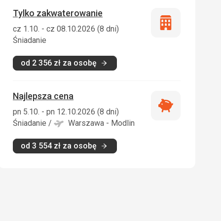
Tylko zakwaterowanie
Tylko
cz 1.10. - cz 08.10.2026 (8 dni)
zakwaterowani
Śniadanie
od
2 356
zł
za osobę
Najlepsza cena
Najlepsza
pn 5.10. - pn 12.10.2026 (8 dni)
cena
Śniadanie
/
Warszawa - Modlin
od
3 554
zł
za osobę