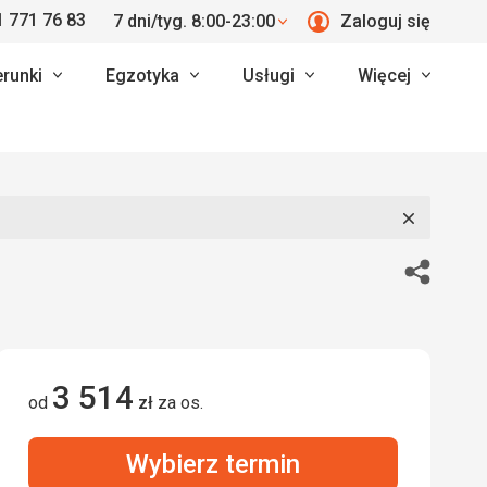
 771 76 83
7 dni/tyg. 8:00-23:00
Zaloguj się
erunki
Egzotyka
Usługi
Więcej
Zamknij
Udostępn
3 514
od
zł
za os.
Wybierz termin