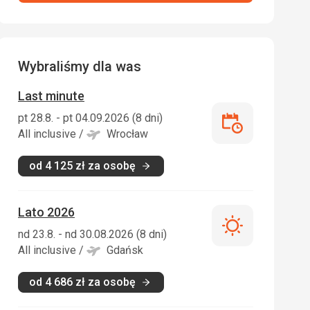
Wybraliśmy dla was
Last minute
pt 28.8. - pt 04.09.2026 (8 dni)
Last
All inclusive
/
Wrocław
minute
od
4 125
zł
za osobę
Lato 2026
Lato
nd 23.8. - nd 30.08.2026 (8 dni)
2026
All inclusive
/
Gdańsk
od
4 686
zł
za osobę