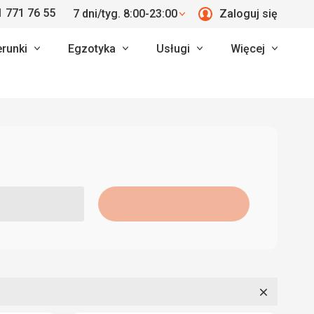
 771 76 55
7 dni/tyg. 8:00-23:00
Zaloguj się
erunki
Egzotyka
Usługi
Więcej
Zamknij