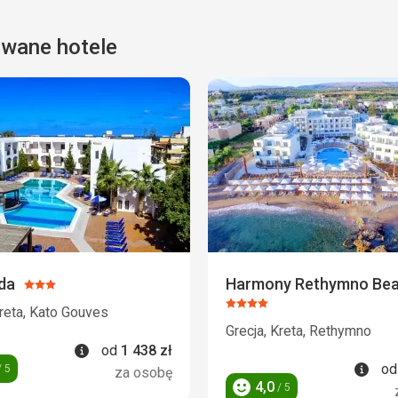
owane hotele
da
Harmony Rethymno Be
Ocena:
3/5
Ocena:
Kreta, Kato Gouves
4/5
Grecja, Kreta, Rethymno
Informacje
od
1 438
zł
Info
o
 5
za osobę
4,0
/ 5
Ocena