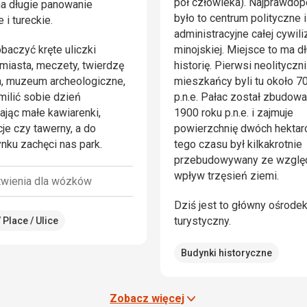
pół człowieka). Najprawdop
a długie panowanie
było to centrum polityczne i
 i tureckie.
administracyjne całej cywili
baczyć kręte uliczki
minojskiej. Miejsce to ma d
miasta, meczety, twierdzę
historię. Pierwsi neolityczni
, muzeum archeologiczne,
mieszkańcy byli tu około 70
ilić sobie dzień
p.n.e. Pałac został zbudow
jąc małe kawiarenki,
1900 roku p.n.e. i zajmuje
cje czy tawerny, a do
powierzchnię dwóch hektar
ku zachęci nas park.
tego czasu był kilkakrotnie
przebudowywany ze wzglę
wpływ trzęsień ziemi.
twienia dla wózków
Dziś jest to główny ośrode
turystyczny.
 Place / Ulice
Budynki historyczne
Zobacz więcej