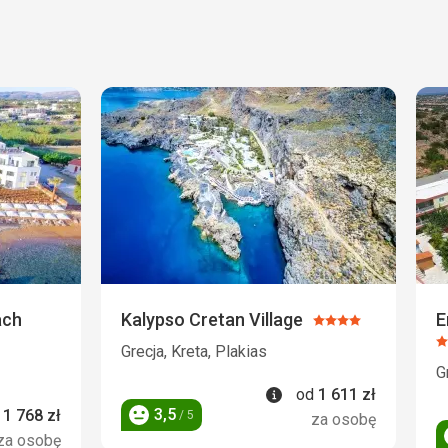
ach
Kalypso Cretan Village
E
Ocena:
4/5
O
Grecja, Kreta, Plakias
4
G
Informacje
od
1 611
zł
rmacje
3,5
d
1 768
zł
/ 5
za osobę
Ocena
za osobę