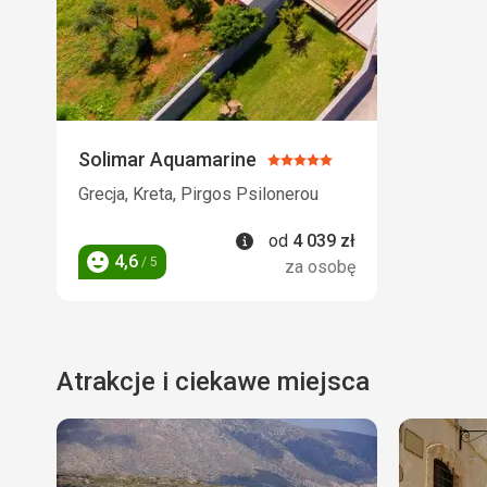
Solimar Aquamarine
Ocena:
5/5
Grecja, Kreta, Pirgos Psilonerou
Informacje
od
4 039
zł
4,6
/ 5
za osobę
Ocena
Atrakcje i ciekawe miejsca