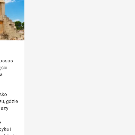
nossos
ęści
ta
isko
zu, gdzie
kszy
o
byka i