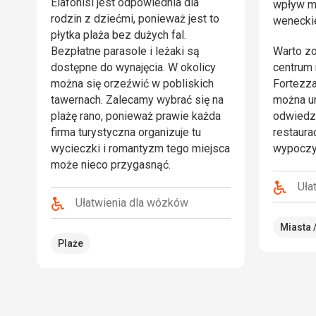
Elafonisi jest odpowiednia dla
wpływ m
rodzin z dziećmi, ponieważ jest to
weneckie
płytka plaża bez dużych fal.
Bezpłatne parasole i leżaki są
Warto zo
dostępne do wynajęcia. W okolicy
centrum 
można się orzeźwić w pobliskich
Fortezza
tawernach.
Zalecamy wybrać się na
można um
plażę rano, ponieważ prawie każda
odwiedza
firma turystyczna organizuje tu
restaura
wycieczki i romantyzm tego miejsca
wypoczyn
może nieco przygasnąć.
Uła
Ułatwienia dla wózków
Miasta /
Plaże