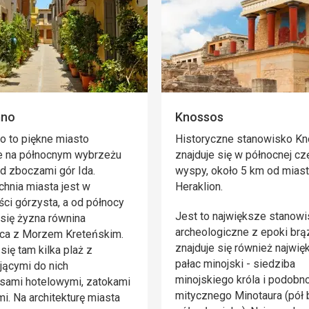
mno
Knossos
 to piękne miasto
Historyczne stanowisko K
e na północnym wybrzeżu
znajduje się w północnej cz
od zboczami gór Ida.
wyspy, około 5 km od mias
hnia miasta jest w
Heraklion.
ci górzysta, a od północy
Jest to największe stanow
 się żyzna równina
archeologiczne z epoki brą
ąca z Morzem Kreteńskim.
znajduje się również najwię
się tam kilka plaż z
pałac minojski - siedziba
jącymi do nich
minojskiego króla i podobn
sami hotelowymi, zatokami
mitycznego Minotaura (pół 
mi. Na architekturę miasta