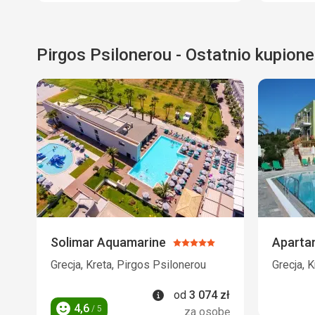
Pirgos Psilonerou - Ostatnio kupione
Solimar Aquamarine
Aparta
Ocena:
5/5
Grecja, Kreta, Pirgos Psilonerou
Grecja, K
Informacje
od
3 074
zł
4,6
/ 5
za osobę
Ocena