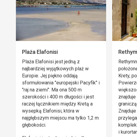
Plaża Elafonisi
Rethy
Plaża Elafonisi jest jedną z
Rethymno
najbardziej wyjątkowych plaż w
położon
Europie. Jej piękno oddają
Krety, p
sformułowania "europejski Pacyfik" i
Powierzc
"raj na ziemi". Ma ona
500 m
większoś
szerokości i 400 m długości i jest
znajduje
raczej łącznikiem między Kretą a
granicz
wysepką Elafonisi, która w
Znajduje 
najgłębszym miejscu ma tylko 1,2 m
przylega
głębokości.
komplek
i kurorta