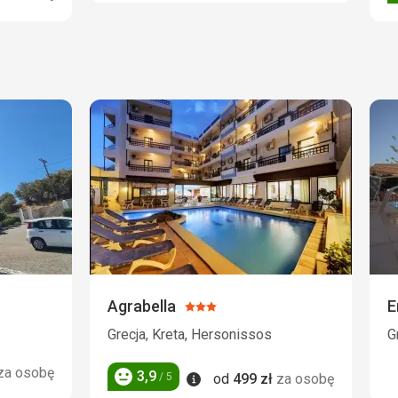
Agrabella
E
Ocena:
3/5
Grecja, Kreta, Hersonissos
G
za osobę
3,9
Informacje
/ 5
od
499
zł
za osobę
Ocena