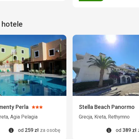
 hotele
menty Perla
Stella Beach Panormo
Ocena:
3/5
reta, Agia Pelagia
Grecja, Kreta, Rethymno
Informacje
Informacje
od
259
zł
za osobę
od
389
zł