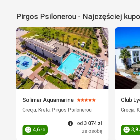
Pirgos Psilonerou - Najczęściej kup
Solimar Aquamarine
Club Ly
Ocena:
5/5
Grecja, Kreta, Pirgos Psilonerou
Grecja, 
Informacje
od
3 074
zł
4,6
3,8
/ 5
/
za osobę
Ocena
Ocena