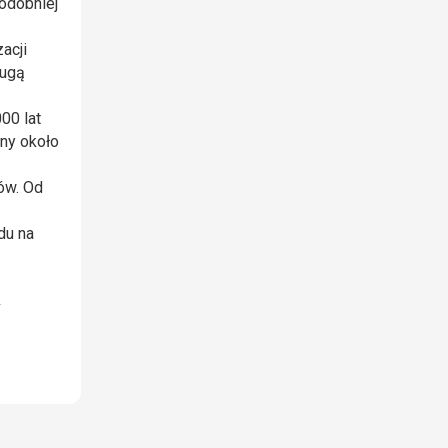
odobniej
zacji
ługą
00 lat
any około
ów. Od
du na
k