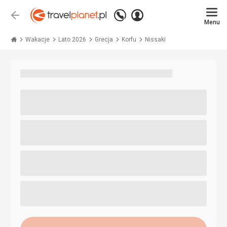
Zadzwoń
Zaloguj
Wstecz
+48 71 771 76 55
Menu
się
Travelplanet.pl
Wakacje
Lato 2026
Grecja
Korfu
Nissaki