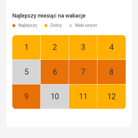
Najlepszy miesiąc na wakacje
Najlepszy
Dobry
Niski sezon
Styczeń:
Luty:
Marzec:
Kwiecień:
Dobry
Dobry
Dobry
Dobry
Maj:
Czerwiec:
Lipiec:
Sierpień:
Niski
Najlepszy
Najlepszy
Najlepszy
sezon
Wrzesień:
Październik:
Listopad:
Grudzień:
Najlepszy
Niski
Dobry
Dobry
sezon