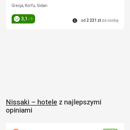
3/5
Grecja, Korfu, Sidari
3,1
/ 5
Informacje
od
2 231
zł
za osobę
Ocena
Nissaki – hotele
z najlepszymi
opiniami