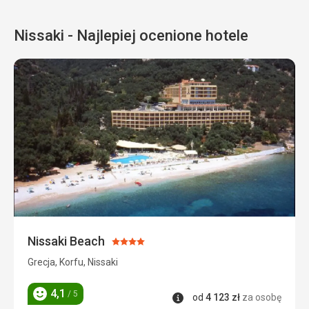
Nissaki - Najlepiej ocenione hotele
Nissaki Beach
Ocena:
4/5
Grecja, Korfu, Nissaki
4,1
/ 5
Informacje
od
4 123
zł
za osobę
Ocena