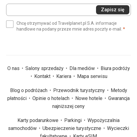
Wprowadź
Zapisz się
swój
e-
Chcę otrzymywać od Travelplanet.pl S.A. informacje
mail
(wym
handlowe na podany przeze mnie adres poczty e-mail.
*
(wymagane)
*
O nas
Salony sprzedaży
Dla mediów
Biura podróży
Kontakt
Kariera
Mapa serwisu
Blog o podróżach
Przewodnik turystyczny
Metody
płatności
Opinie o hotelach
Nowe hotele
Gwarancja
najniższej ceny
Karty podarunkowe
Parkingi
Wypożyczalnia
samochodów
Ubezpieczenie turystyczne
Wycieczki
fakultatywne
Karty eSIM