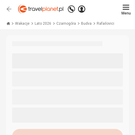
Zadzwoń
Zaloguj
Wstecz
+48 71 771 76 55
Menu
się
Travelplanet.pl
Wakacje
Lato 2026
Czarnogóra
Budva
Rafailovici