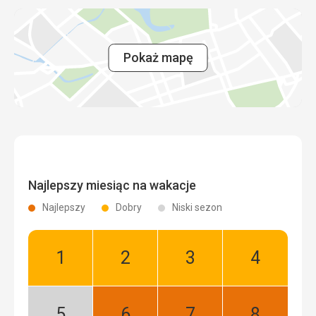
Pokaż mapę
Najlepszy miesiąc na wakacje
Najlepszy
Dobry
Niski sezon
Styczeń:
Luty:
Marzec:
Kwiecień:
Dobry
Dobry
Dobry
Dobry