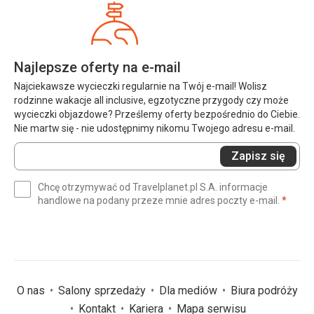
Najlepsze oferty na e-mail
Najciekawsze wycieczki regularnie na Twój e-mail! Wolisz
rodzinne wakacje all inclusive, egzotyczne przygody czy może
wycieczki objazdowe? Prześlemy oferty bezpośrednio do Ciebie.
Nie martw się - nie udostępnimy nikomu Twojego adresu e-mail.
Wprowadź
Zapisz się
swój
e-
Chcę otrzymywać od Travelplanet.pl S.A. informacje
mail
(wym
handlowe na podany przeze mnie adres poczty e-mail.
*
(wymagane)
*
O nas
Salony sprzedaży
Dla mediów
Biura podróży
Kontakt
Kariera
Mapa serwisu