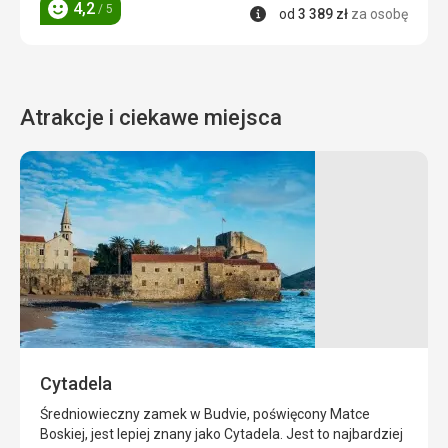
4,2
/ 5
Informacje
od
3 389
zł
za osobę
Ocena
Atrakcje i ciekawe miejsca
Plaża
Baletka
Mogren
Jedną
z
Mogren
głównych
Beach
atrakcji
to
Budvy
atrakcyjna
jest
piaszczysta
posąg
plaża.
Cytadela
tańczącej
Jest
dziewczyny.
dobrze
Średniowieczny zamek w Budvie, poświęcony Matce
Posąg
nasłoneczniona
Boskiej, jest lepiej znany jako Cytadela. Jest to najbardziej
znajduje
i