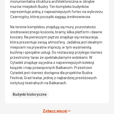
monumentalna struktura architektoniczna w obrębie
się
wieje
murów miejskich Budvy. Ten kompleks budynków
w
tu
reprezentuje jedną z najważniejszych fortec na wybrzeżu
pobliżu
południowy
Czarnogóry, której początki sięgają średniowiecza.
Starego
wiatr.
Miasta,
Jest
Na terenie kompleksu znajdują się mury, pozostałości
przy
osłonięta
średniowiecznego kościoła, bramy, kilka platform i dawne
drodze
od
koszary. Na pierwszym piętrze znajduje się restauracja,
na
tyłu
która prezentuje swoją atmosferę. Jadalnia jest idealnym
plażę
przez
miejscem na prywatne imprezy, w tym wyśmienitą
Mogren.
wzgórza
kuchnię i specjalne usługi. Do restauracji przylega również
Istnieje
Spas,
przestronny taras ze spektakularnymi widokami. W
wiele
które
Cytadeli znajduje się jedna z najcenniejszych kolekcji
historii
są
książek i map poświęconych Bałkanom. Przestrzeń
na
pokryte
Cytadeli jest również dostępna dla projektów Budva
temat
gęstymi
Festival, Grad teatar, jednej z najbardziej prestiżowych
jego
sosnami
instytucji teatralnych na Bałkanach.
pochodzenia.
i
Niektórzy
dębami.
Budynki historyczne
twierdzą,
Składa
że
się
jest
z
on
dwóch
Zobacz więcej