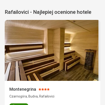
Rafailovici - Najlepiej ocenione hotele
Montenegrina
Ocena:
4/5
Czarnogóra, Budva, Rafailovici