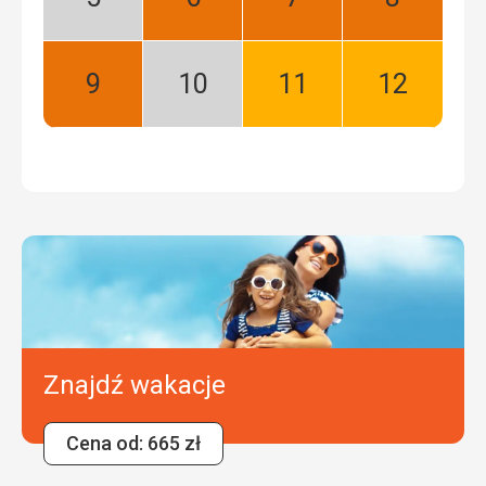
Maj:
Czerwiec:
Lipiec:
Sierpień:
Niski
Najlepszy
Najlepszy
Najlepszy
sezon
Wrzesień:
Październik:
Listopad:
Grudzień:
Najlepszy
Niski
Dobry
Dobry
sezon
Znajdź wakacje
Cena od: 665 zł