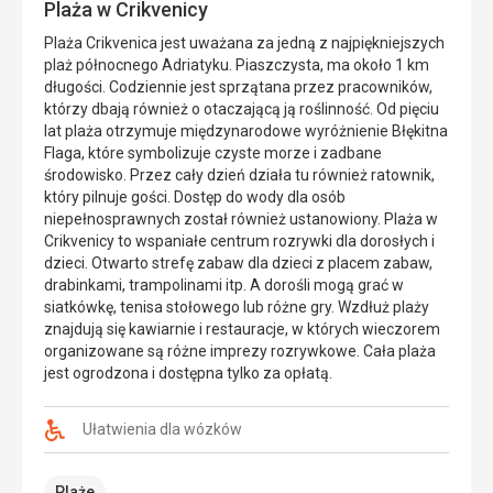
Plaża w Crikvenicy
Plaża Crikvenica jest uważana za jedną z najpiękniejszych
plaż północnego Adriatyku. Piaszczysta, ma około 1 km
długości. Codziennie jest sprzątana przez pracowników,
którzy dbają również o otaczającą ją roślinność. Od pięciu
lat plaża otrzymuje międzynarodowe wyróżnienie Błękitna
Flaga, które symbolizuje czyste morze i zadbane
środowisko. Przez cały dzień działa tu również ratownik,
który pilnuje gości. Dostęp do wody dla osób
niepełnosprawnych został również ustanowiony. Plaża w
Crikvenicy to wspaniałe centrum rozrywki dla dorosłych i
dzieci. Otwarto strefę zabaw dla dzieci z placem zabaw,
drabinkami, trampolinami itp. A dorośli mogą grać w
siatkówkę, tenisa stołowego lub różne gry. Wzdłuż plaży
znajdują się kawiarnie i restauracje, w których wieczorem
organizowane są różne imprezy rozrywkowe. Cała plaża
jest ogrodzona i dostępna tylko za opłatą.
Ułatwienia dla wózków
Plaże