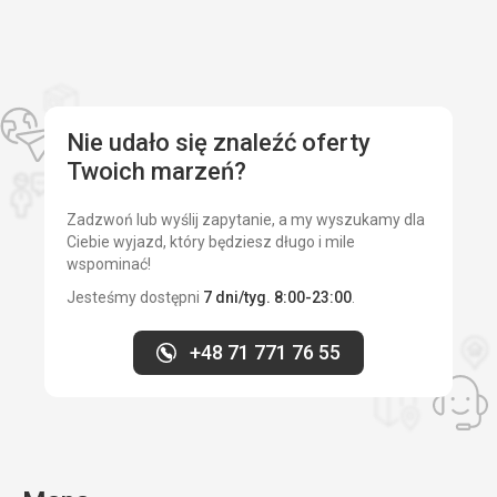
Okolica
4,0
/ 5
Usługi
3,0
/ 5
Cena
3,0
/ 5
Nie udało się znaleźć oferty
Twoich marzeń?
Plaża
Byliśmy całkowicie zadowoleni z plaży, mieszkaliśmy
około 300 metrów od plaży. Raz byliśmy też na miejskiej,
Zadzwoń lub wyślij zapytanie, a my wyszukamy dla
płatnej, piaszczystej plaży, ale ta nam się nie bardzo
Ciebie wyjazd, który będziesz długo i mile
podobała. To jednak kwestia gustu, niektórzy lubią piasek.
wspominać!
Chodziliśmy na dość dużą plażę, gdzie były drobne
Jesteśmy dostępni
7 dni/tyg. 8:00-23:00
.
kamyczki, stopniowe wejście do wody, a woda była czysta.
Paradoksalnie czystsza niż na płatnej plaży.
+48 71 771 76 55
Wyżywienie
Mieliśmy własne wyżywienie, więc nie można tego ocenić.
Zakwaterowanie
Byliśmy zadowoleni z zakwaterowania, odpowiadało
cenie, było czysto, właścicielka była miła. Jedynym
problemem było to, że mimo iż mieliśmy własne wejście