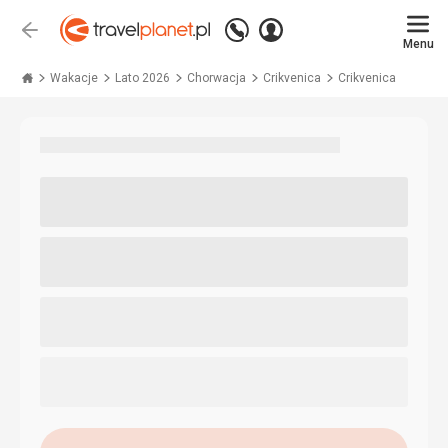
Zadzwoń
Zaloguj
Wstecz
+48 71 771 76 55
Menu
się
Travelplanet.pl
Wakacje
Lato 2026
Chorwacja
Crikvenica
Crikvenica