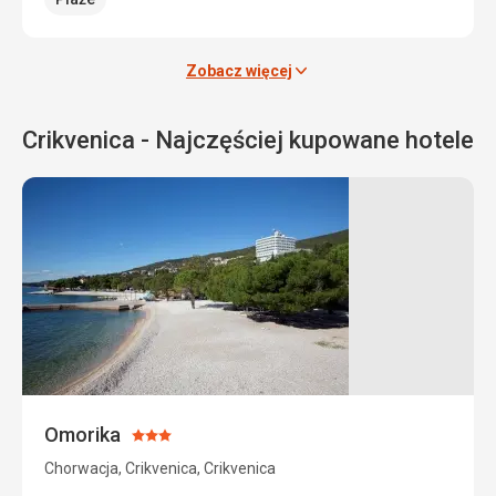
Zobacz więcej
Crikvenica - Najczęściej kupowane hotele
Omorika
Ocena:
3/5
Chorwacja, Crikvenica, Crikvenica