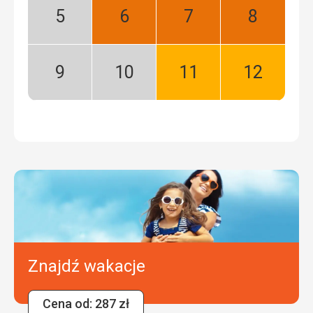
Maj:
Czerwiec:
Lipiec:
Sierpień:
Niski
Najlepszy
Najlepszy
Najlepszy
sezon
Wrzesień:
Październik:
Listopad:
Grudzień:
Niski
Niski
Dobry
Dobry
sezon
sezon
Znajdź wakacje
Cena od: 287 zł