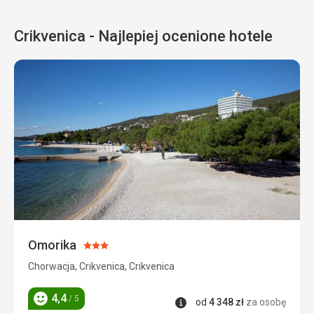
Crikvenica - Najlepiej ocenione hotele
Omorika
Ocena:
3/5
Chorwacja, Crikvenica, Crikvenica
4,4
/ 5
Informacje
od
4 348
zł
za osobę
Ocena