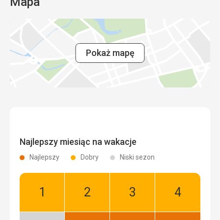
Mapa
do apartamentu, w sypialni były drzwi, za którymi
mieszkała właścicielka, prawdopodobnie tam spała...
drzwi były zamknięte na klucz, a klucz miała tylko
właścicielka. To nie dawało nam zbyt dobrego poczucia.
Ta recenzja została automatycznie przetłumaczona za
Pokaż mapę
pomocą Google Translate
Najlepszy miesiąc na wakacje
Najlepszy
Dobry
Niski sezon
Styczeń:
Luty:
Marzec:
Kwiecień:
Dobry
Dobry
Dobry
Dobry