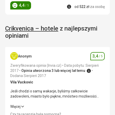
4,4
/ 5
Informacje
od
522
zł
za osobę
Ocena
Crikvenica – hotele
z najlepszymi
opiniami
3,4
Anonym
/ 5
Ocena
Zweryfikowana opinia (Invia.cz)
Data pobytu: Sierpień
2017
Opinia utworzona 3 lub więcej lat temu
Dodana Sierpień 2017
Vila Vuckovic
Jeśli chodzi o samą wakacje, byliśmy całkowicie
zadowoleni, miasto było piękne, mnóstwo możliwości
rozrywki, życie nocne itp., piękny port, czyste morze, super
plaże... jednak bardzo problematyczny był transport.
Jeśli chodzi o samą wakacje, byliśmy całkowicie
Więcej
Wsiadaliśmy w Olomoucu, gdzie zabrał nas mniejszy
zadowoleni, miasto było piękne, mnóstwo możliwości
Czy ta recenzja była pomocna?