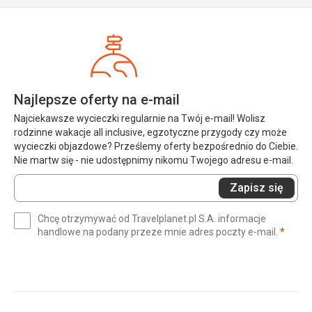
Najlepsze oferty na e-mail
Najciekawsze wycieczki regularnie na Twój e-mail! Wolisz
rodzinne wakacje all inclusive, egzotyczne przygody czy może
wycieczki objazdowe? Prześlemy oferty bezpośrednio do Ciebie.
Nie martw się - nie udostępnimy nikomu Twojego adresu e-mail.
Wprowadź
Zapisz się
swój
e-
Chcę otrzymywać od Travelplanet.pl S.A. informacje
mail
(wym
handlowe na podany przeze mnie adres poczty e-mail.
*
(wymagane)
*