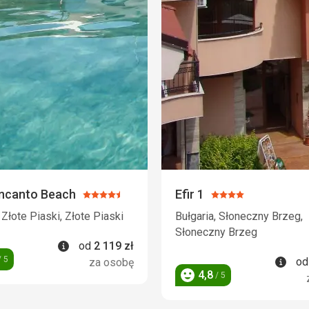
Encanto Beach
Efir 1
Ocena:
Ocena:
4.5/5
4/5
 Złote Piaski, Złote Piaski
Bułgaria, Słoneczny Brzeg,
Słoneczny Brzeg
Informacje
od
2 119
zł
Info
 5
o
za osobę
4,8
/ 5
Ocena