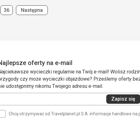
Strona
Strona
36
Następna
Najlepsze oferty na e-mail
Najciekawsze wycieczki regularnie na Twój e-mail! Wolisz rodzin
przygody czy może wycieczki objazdowe? Prześlemy oferty bezp
nie udostępnimy nikomu Twojego adresu e-mail.
Wprowadź
Zapisz się
swój
e-
Chcę otrzymywać od Travelplanet.pl S.A. informacje handlowe na 
mail
(wymagane)