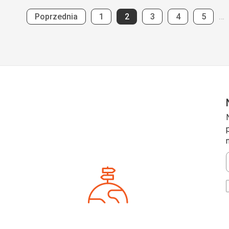
Strona
Strona
Strona
Strona
Strona
Strona
…
Poprzednia
1
2
3
4
5
*