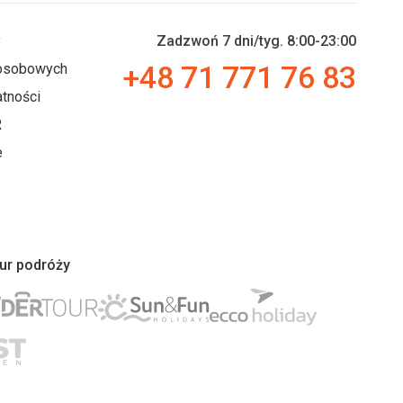
y
Zadzwoń 7 dni/tyg. 8:00-23:00
+48 71 771 76 83
 osobowych
tności
R
e
iur podróży