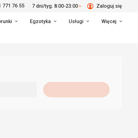
 771 76 55
7 dni/tyg. 8:00-23:00
Zaloguj się
erunki
Egzotyka
Usługi
Więcej