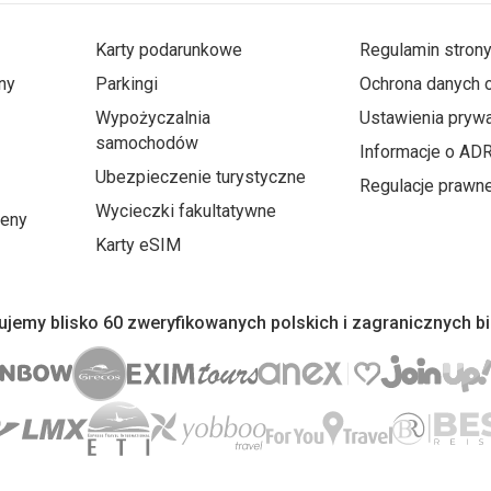
Karty podarunkowe
Regulamin stron
ny
Parkingi
Ochrona danych
Wypożyczalnia
Ustawienia prywa
samochodów
Informacje o AD
Ubezpieczenie turystyczne
Regulacje prawn
Wycieczki fakultatywne
ceny
Karty eSIM
jemy blisko 60 zweryfikowanych polskich i zagranicznych b