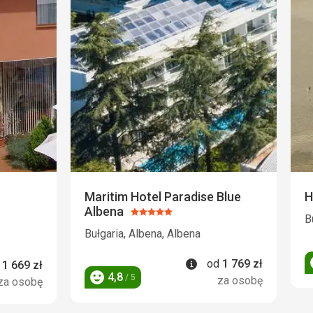
Maritim Hotel Paradise Blue
H
Albena
Ocena:
B
5/5
Bułgaria, Albena, Albena
Informacje
od
1 769
zł
rmacje
d
1 669
zł
4,8
/ 5
za osobę
za osobę
Ocena