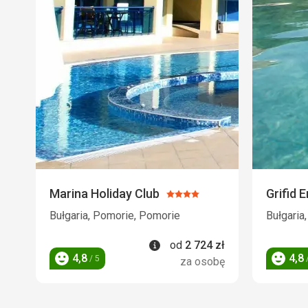
Marina Holiday Club
Grifid 
Ocena:
4/5
Bułgaria, Pomorie, Pomorie
Bułgaria,
Informacje
od
2 724
zł
4,8
4,8
/ 5
/
za osobę
Ocena
Ocena