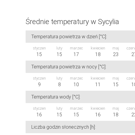
Średnie temperatury w Sycylia
Temperatura powietrza w dzień [°C]:
styczen
luty
marzec
kwiecien
maj
czer
15
15
17
18
23
2
Temperatura powietrza w nocy [°C]:
styczen
luty
marzec
kwiecien
maj
czer
9
8
10
11
15
1
Temperatura wody [°C]:
styczen
luty
marzec
kwiecien
maj
czer
16
15
15
16
18
2
Liczba godzin słonecznych [h]: