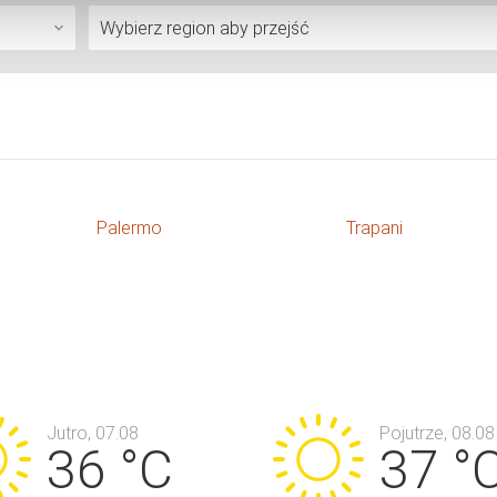
Palermo
Trapani
Jutro, 07.08
Pojutrze, 08.08
36 °C
37 °