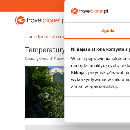
Travelplanet.pl
Wakacje
Zgoda
opinie klientów o miejscowościach na Sycylii
Temperatury i pogoda na Sycylii
Niniejsza strona korzysta z
W celu poprawienia jakości u
Strona główna
Przewodnik
Europa
Włochy
Sycylia
T
narzędzi analitycznych, rek
Klikając przycisk „Zezwól n
wykorzystywanie w celu anali
zmian w Spersonalizuj.