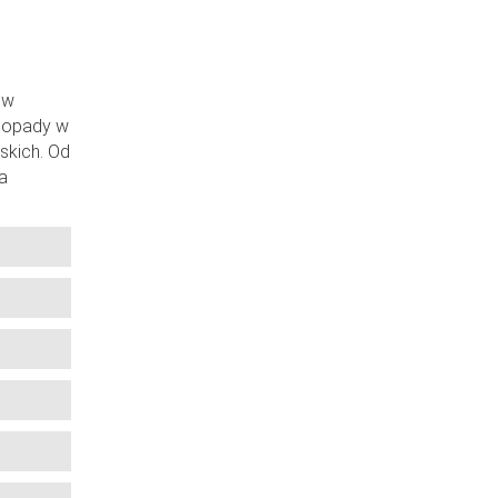
 w
m opady w
skich. Od
a