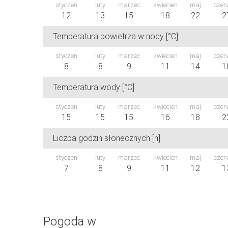
styczen
luty
marzec
kwiecien
maj
czer
12
13
15
18
22
2
Temperatura powietrza w nocy [°C]:
styczen
luty
marzec
kwiecien
maj
czer
8
8
9
11
14
1
Temperatura wody [°C]:
styczen
luty
marzec
kwiecien
maj
czer
15
15
15
16
18
2
Liczba godzin słonecznych [h]:
styczen
luty
marzec
kwiecien
maj
czer
7
8
9
11
12
1
Pogoda w