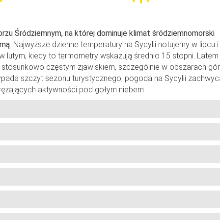
rzu Śródziemnym, na której dominuje klimat śródziemnomorski
imą
. Najwyższe dzienne temperatury na Sycylii notujemy w lipcu i
 i w lutym, kiedy to termometry wskazują średnio 15 stopni. Late
 są stosunkowo częstym zjawiskiem, szczególnie w obszarach gór
ypada szczyt sezonu turystycznego, pogoda na Sycylii zachwyc
prężających aktywności pod gołym niebem.