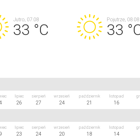
Jutro, 07.08
Pojutrze, 08.08
33 °C
33 °
wiec
lipiec
sierpień
wrzesień
październik
listopad
gr
4
26
27
24
21
16
wiec
lipiec
sierpień
wrzesień
październik
listopad
gr
9
23
24
20
18
14