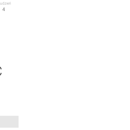
udzień
4
C