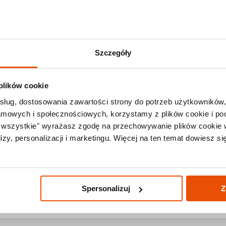
Zadzwoń +48 71
Last Minute
Lato 2026
Promocje
Ki
Szczegóły
 plików cookie
sług, dostosowania zawartości strony do potrzeb użytkowników,
emperatury
lamowych i społecznościowych, korzystamy z plików cookie i po
a wszystkie" wyrażasz zgodę na przechowywanie plików cookie 
zy, personalizacji i marketingu. Więcej na ten temat dowiesz si
Spersonalizuj
Z