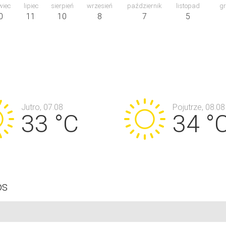
wiec
lipiec
sierpień
wrzesień
październik
listopad
gr
0
11
10
8
7
5
Jutro, 07.08
Pojutrze, 08.08
33 °C
34 °
os