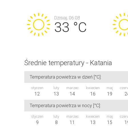
Dzisiaj, 06.08
33 °C
Średnie temperatury - Katania
Temperatura powietrza w dzień [°C]:
styczen
luty
marzec
kwiecien
maj
czer
12
13
14
16
19
2
Temperatura powietrza w nocy [°C]:
styczen
luty
marzec
kwiecien
maj
czer
9
8
11
13
15
1