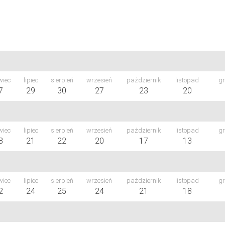
wiec
lipiec
sierpień
wrzesień
październik
listopad
gr
7
29
30
27
23
20
wiec
lipiec
sierpień
wrzesień
październik
listopad
gr
8
21
22
20
17
13
wiec
lipiec
sierpień
wrzesień
październik
listopad
gr
2
24
25
24
21
18