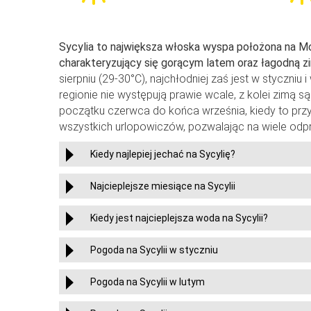
Sycylia to największa włoska wyspa położona na Mo
charakteryzujący się gorącym latem oraz łagodną z
sierpniu (29-30°C), najchłodniej zaś jest w styczniu
regionie nie występują prawie wcale, z kolei zimą
początku czerwca do końca września, kiedy to prz
wszystkich urlopowiczów, pozwalając na wiele od
Kiedy najlepiej jechać na Sycylię?
Najcieplejsze miesiące na Sycylii
Kiedy jest najcieplejsza woda na Sycylii?
Pogoda na Sycylii w styczniu
Pogoda na Sycylii w lutym