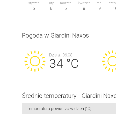
styczen
luty
marzec
kwiecien
maj
czer
5
6
6
8
9
1
Pogoda w Giardini Naxos
Dzisiaj, 06.08
34 °C
Średnie temperatury - Giardini Nax
Temperatura powietrza w dzień [°C]: