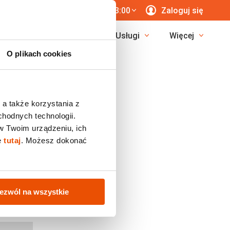
 771 76 55
7 dni/tyg. 8:00-23:00
Zaloguj się
erunki
Egzotyka
Usługi
Więcej
O plikach cookies
 a także korzystania z
chodnych technologii.
w Twoim urządzeniu, ich
ę
tutaj
. Możesz dokonać
ezwól na wszystkie