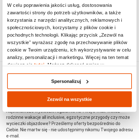
W celu poprawienia jakości usług, dostosowania
styczen
luty
marzec
kwiecien
maj
czerwiec
lipiec
sierpień
3
2
3
5
10
15
17
18
zawartości strony do potrzeb użytkowników, a także
korzystania z narzędzi analitycznych, reklamowych i
Liczba godzin słonecznych [h]:
społecznościowych, korzystamy z plików cookie i
pochodnych technologii. Klikając przycisk „Zezwól na
styczen
luty
marzec
kwiecien
maj
czerwiec
lipiec
sierpień
3
4
7
9
8
9
9
7
wszystkie" wyrażasz zgodę na przechowywanie plików
cookie w Twoim urządzeniu, ich wykorzystywanie w celu
analizy, personalizacji i marketingu. Więcej na ten temat
dowiesz się
tutaj
. Możesz dokonać zmian w
Spersonalizuj.
Spersonalizuj
Zezwól na wszystkie
Najlepsze oferty na e-mail
Najciekawsze wycieczki regularnie na Twój e-mail! Wolisz
rodzinne wakacje all inclusive, egzotyczne przygody czy może
wycieczki objazdowe? Prześlemy oferty bezpośrednio do
Ciebie. Nie martw się - nie udostępnimy nikomu Twojego adresu
e-mail.