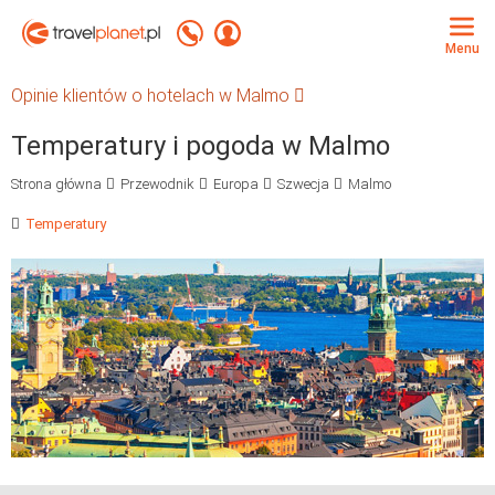
Travelplanet.pl
Zadzwoń +48 71 771 76 55
Zaloguj się
Menu
Opinie klientów o hotelach w Malmo
Temperatury i pogoda w Malmo
Strona główna
Przewodnik
Europa
Szwecja
Malmo
Temperatury