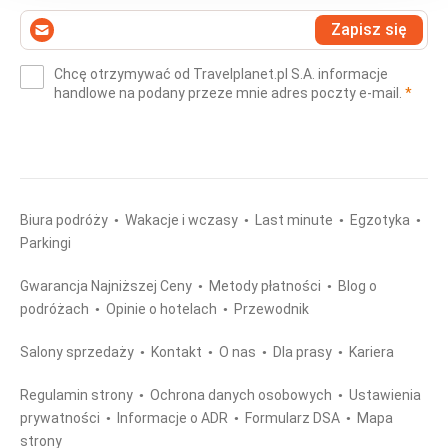
Wprowadź
Zapisz się
swój
e-
Chcę otrzymywać od Travelplanet.pl S.A. informacje
mail
(wym
handlowe na podany przeze mnie adres poczty e-mail.
*
(wymagane)
*
Biura podróży
Wakacje i wczasy
Last minute
Egzotyka
Parkingi
Gwarancja Najniższej Ceny
Metody płatności
Blog o
podróżach
Opinie o hotelach
Przewodnik
Salony sprzedaży
Kontakt
O nas
Dla prasy
Kariera
Regulamin strony
Ochrona danych osobowych
Ustawienia
prywatności
Informacje o ADR
Formularz DSA
Mapa
strony