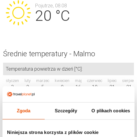
Pojutrze, 08.08
20 °C
Średnie temperatury - Malmo
Temperatura powietrza w dzień [°C]:
styczen
luty
marzec
kwiecien
maj
czerwiec
lipiec
sierpień
3
2
5
9
16
19
21
21
Temperatura powietrza w nocy [°C]:
Zgoda
Szczegóły
O plikach cookies
styczen
luty
marzec
kwiecien
maj
czerwiec
lipiec
sierpień
-1
-2
0
2
7
11
13
12
Temperatura wody [°C]:
Niniejsza strona korzysta z plików cookie