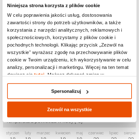
Pogoda w El Medano we wrześniu
Niniejsza strona korzysta z plików cookie
Pogoda w El Medano w październiku
W celu poprawienia jakości usług, dostosowania
zawartości strony do potrzeb użytkowników, a także
Pogoda w El Medano w listopadzie
korzystania z narzędzi analitycznych, reklamowych i
społecznościowych, korzystamy z plików cookie i
Pogoda w El Medano w grudniu
pochodnych technologii. Klikając przycisk „Zezwól na
wszystkie" wyrażasz zgodę na przechowywanie plików
cookie w Twoim urządzeniu, ich wykorzystywanie w celu
analizy, personalizacji i marketingu. Więcej na ten temat
Średnie temperatury - El Medano
dowiesz się
tutaj
. Możesz dokonać zmian w
Spersonalizuj.
Temperatura powietrza w dzień [°C]:
Spersonalizuj
styczen
luty
marzec
kwiecien
maj
czerwiec
lipiec
sierpień
24
25
25
26
26
28
28
29
Zezwól na wszystkie
Temperatura powietrza w nocy [°C]:
styczen
luty
marzec
kwiecien
maj
czerwiec
lipiec
sierpień