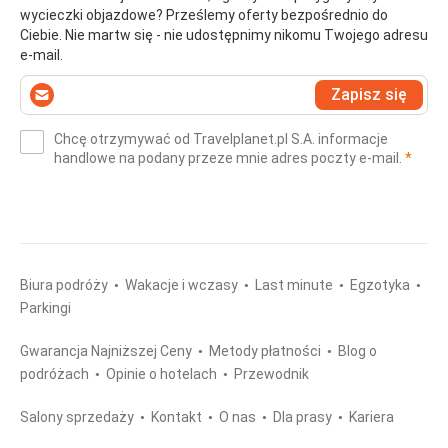
wycieczki objazdowe? Prześlemy oferty bezpośrednio do
Ciebie. Nie martw się - nie udostępnimy nikomu Twojego adresu
e-mail.
Wprowadź
Zapisz się
swój
e-
Chcę otrzymywać od Travelplanet.pl S.A. informacje
mail
(wym
handlowe na podany przeze mnie adres poczty e-mail.
*
(wymagane)
*
Biura podróży
Wakacje i wczasy
Last minute
Egzotyka
Parkingi
Gwarancja Najniższej Ceny
Metody płatności
Blog o
podróżach
Opinie o hotelach
Przewodnik
Salony sprzedaży
Kontakt
O nas
Dla prasy
Kariera