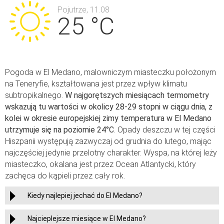
Pojutrze, 11.08
25 °C
Pogoda w El Medano, malowniczym miasteczku położonym
na Teneryfie, kształtowana jest przez wpływ klimatu
subtropikalnego.
W najgorętszych miesiącach termometry
wskazują tu wartości w okolicy 28-29 stopni w ciągu dnia, z
kolei w okresie europejskiej zimy temperatura w El Medano
utrzymuje się na poziomie 24°C
. Opady deszczu w tej części
Hiszpanii występują zazwyczaj od grudnia do lutego, mając
najczęściej jedynie przelotny charakter. Wyspa, na której leży
miasteczko, okalana jest przez Ocean Atlantycki, który
zachęca do kąpieli przez cały rok.
Kiedy najlepiej jechać do El Medano?
Najcieplejsze miesiące w El Medano?