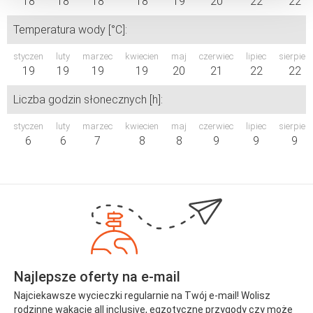
18
18
18
18
19
20
22
22
Temperatura wody [°C]:
styczen
luty
marzec
kwiecien
maj
czerwiec
lipiec
sierpień
19
19
19
19
20
21
22
22
Liczba godzin słonecznych [h]:
styczen
luty
marzec
kwiecien
maj
czerwiec
lipiec
sierpień
6
6
7
8
8
9
9
9
Najlepsze oferty na e-mail
Najciekawsze wycieczki regularnie na Twój e-mail! Wolisz
rodzinne wakacje all inclusive, egzotyczne przygody czy może