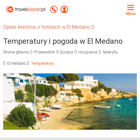
Travelplanet.pl
Zadzwoń +48 71 771 76 55
Zaloguj się
Menu
Opinie klientów o hotelach w El Medano
Temperatury i pogoda w El Medano
Strona główna
Przewodnik
Europa
Hiszpania
Teneryfa
El Medano
Temperatury