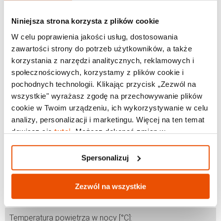
Pogoda w Calas De Mallorca w sierpniu
Niniejsza strona korzysta z plików cookie
Pogoda w Calas De Mallorca we wrześniu
W celu poprawienia jakości usług, dostosowania
zawartości strony do potrzeb użytkowników, a także
Pogoda w Calas De Mallorca w październiku
korzystania z narzędzi analitycznych, reklamowych i
Pogoda w Calas De Mallorca w listopadzie
społecznościowych, korzystamy z plików cookie i
pochodnych technologii. Klikając przycisk „Zezwól na
Pogoda w Calas De Mallorca w grudniu
wszystkie" wyrażasz zgodę na przechowywanie plików
cookie w Twoim urządzeniu, ich wykorzystywanie w celu
analizy, personalizacji i marketingu. Więcej na ten temat
dowiesz się
tutaj
. Możesz dokonać zmian w
Średnie temperatury - Calas De Mallorca
Spersonalizuj.
Spersonalizuj
Temperatura powietrza w dzień [°C]:
Zezwól na wszystkie
styczen
luty
marzec
kwiecien
maj
czerwiec
lipiec
sierpień
13
13
15
18
21
25
28
29
Temperatura powietrza w nocy [°C]: