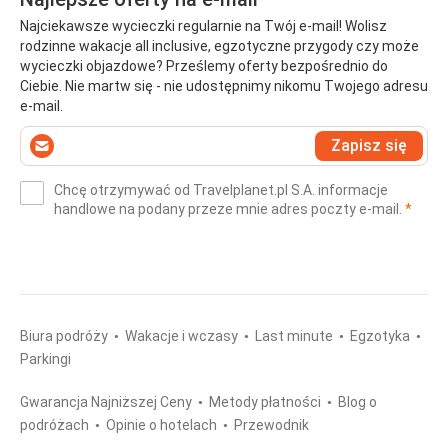
Najciekawsze wycieczki regularnie na Twój e-mail! Wolisz
rodzinne wakacje all inclusive, egzotyczne przygody czy może
wycieczki objazdowe? Prześlemy oferty bezpośrednio do
Ciebie. Nie martw się - nie udostępnimy nikomu Twojego adresu
e-mail.
Wprowadź
Zapisz się
swój
e-
Chcę otrzymywać od Travelplanet.pl S.A. informacje
mail
(wym
handlowe na podany przeze mnie adres poczty e-mail.
*
(wymagane)
*
Biura podróży
Wakacje i wczasy
Last minute
Egzotyka
Parkingi
Gwarancja Najniższej Ceny
Metody płatności
Blog o
podróżach
Opinie o hotelach
Przewodnik