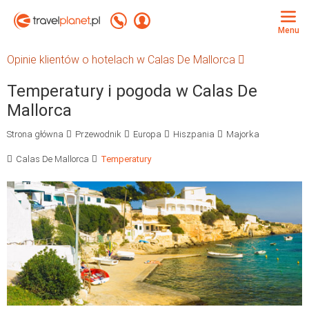
Travelplanet.pl
Zadzwoń +48 71 771 76 55
Zaloguj się
Menu
Opinie klientów o hotelach w Calas De Mallorca
Temperatury i pogoda w Calas De
Mallorca
Strona główna
Przewodnik
Europa
Hiszpania
Majorka
Calas De Mallorca
Temperatury