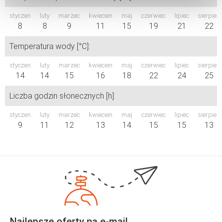
styczen
luty
marzec
kwiecien
maj
czerwiec
lipiec
sierpień
8
8
9
11
15
19
21
22
Temperatura wody [°C]:
styczen
luty
marzec
kwiecien
maj
czerwiec
lipiec
sierpień
14
14
15
16
18
22
24
25
Liczba godzin słonecznych [h]:
styczen
luty
marzec
kwiecien
maj
czerwiec
lipiec
sierpień
9
11
12
13
14
15
15
13
Najlepsze oferty na e-mail