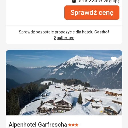
3 224
zł
Informacje
od
za grupę
Sprawdź cenę
Sprawdź pozostałe propozycje dla hotelu
Gasthof
Spullersee
dodaj
do
ulubi
Alpenhotel Garfrescha
Ocena: