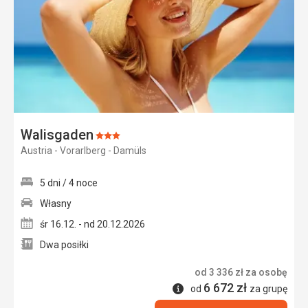
Walisgaden
Ocena:
Austria - Vorarlberg - Damüls
3/5
5 dni / 4 noce
Własny
śr 16.12. - nd 20.12.2026
Dwa posiłki
od
3 336
zł
za osobę
6 672
zł
Informacje
od
za grupę