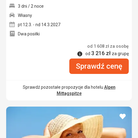
3 dni / 2 noce
Własny
pt 12.3. - nd 14.3.2027
Dwa posiłki
od
1 608
zł
za osobę
3 216
zł
Informacje
od
za grupę
Sprawdź cenę
Sprawdź pozostałe propozycje dla hotelu
Alpen
Mittagspitze
dodaj
do
ulubi