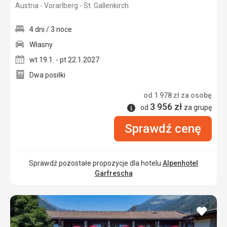
Austria - Vorarlberg - St. Gallenkirch
3/5
4 dni / 3 noce
Własny
wt 19.1. - pt 22.1.2027
Dwa posiłki
od
1 978
zł
za osobę
3 956
zł
Informacje
od
za grupę
Sprawdź cenę
Sprawdź pozostałe propozycje dla hotelu
Alpenhotel
Garfrescha
dodaj
do
ulubi