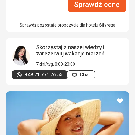
Sprawdź cenę
Sprawdź pozostałe propozycje dla hotelu
Silvretta
Skorzystaj z naszej wiedzy i
zarezerwuj wakacje marzeń
7 dni/tyg. 8:00-23:00
+48 71 771 76 55
Chat
dodaj
do
ulubi