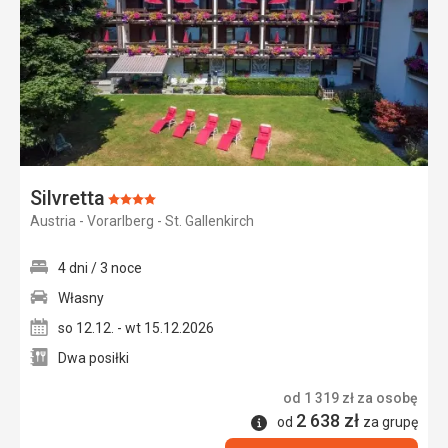
Silvretta
Ocena:
Austria - Vorarlberg - St. Gallenkirch
4/5
4 dni / 3 noce
Własny
so 12.12. - wt 15.12.2026
Dwa posiłki
od
1 319
zł
za osobę
2 638
zł
Informacje
od
za grupę