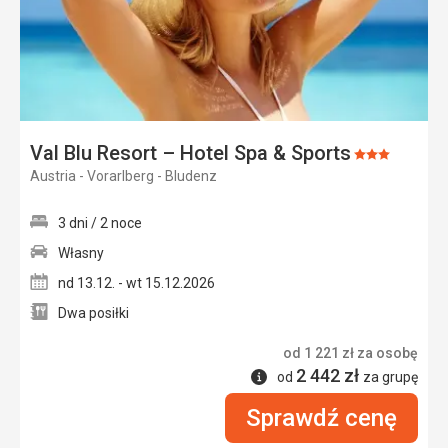
Val Blu Resort – Hotel Spa & Sports
Ocena:
Austria - Vorarlberg - Bludenz
3/5
3 dni / 2 noce
Własny
nd 13.12. - wt 15.12.2026
Dwa posiłki
od
1 221
zł
za osobę
2 442
zł
Informacje
od
za grupę
Sprawdź cenę