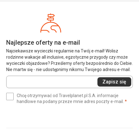
Najlepsze oferty na e-mail
Najciekawsze wycieczki regularnie na Twój e-mail! Wolisz
rodzinne wakacje all inclusive, egzotyczne przygody czy może
wycieczki objazdowe? Prześlemy oferty bezpośrednio do Ciebie.
Nie martw się - nie udostępnimy nikomu Twojego adresu e-mail.
Wprowadź
Zapisz się
swój
e-
Chcę otrzymywać od Travelplanet.pl S.A. informacje
mail
(wym
handlowe na podany przeze mnie adres poczty e-mail.
*
(wymagane)
*