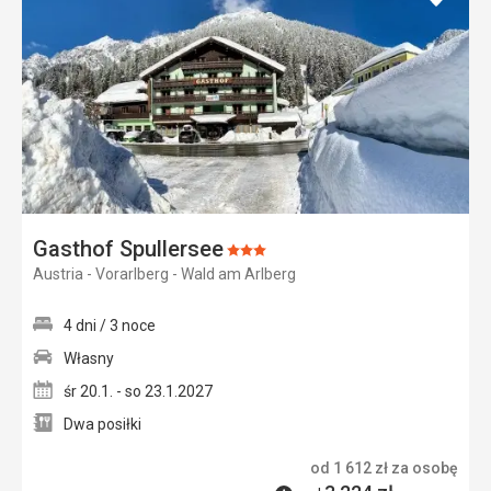
do
ulubi
Gasthof Spullersee
Ocena:
Austria - Vorarlberg - Wald am Arlberg
3/5
4 dni / 3 noce
Własny
śr 20.1. - so 23.1.2027
Dwa posiłki
od
1 612
zł
za osobę