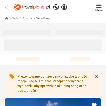
Zadzwoń
Zaloguj
Wstecz
+48 71 771 76 55
Menu
się
Travelplanet.pl
Narty
Austria
Vorarlberg
Zamk
Prezentowane poniżej ceny oraz dostępność
mogą ulegać zmianie. Przejdź do wybranej
wycieczki, aby sprawdzić aktualną cenę oraz
dostępność.
dodaj