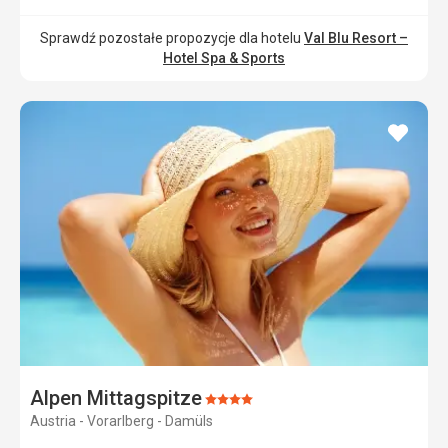
Sprawdź pozostałe propozycje dla hotelu
Val Blu Resort –
Hotel Spa & Sports
dodaj
do
ulubi
Alpen Mittagspitze
Ocena:
Austria - Vorarlberg - Damüls
4/5