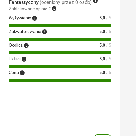
Fantastyczny
(oceniony przez 8 osób)
Zablokowane opinie: 2
Wyżywienie
5,0
/ 5
Zakwaterowanie
5,0
/ 5
Okolica
5,0
/ 5
Usługi
5,0
/ 5
Cena
5,0
/ 5