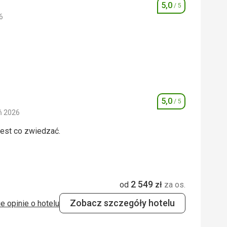
5,0
/ 5
Ocena
6
5,0
/ 5
5,0
/ 5
5,0
/ 5
Ocena
ń 2026
 jest co zwiedzać.
 jest co zwiedzać.
5,0
/ 5
2 549
od
zł
za os.
5,0
/ 5
Zobacz szczegóły hotelu
e opinie o hotelu