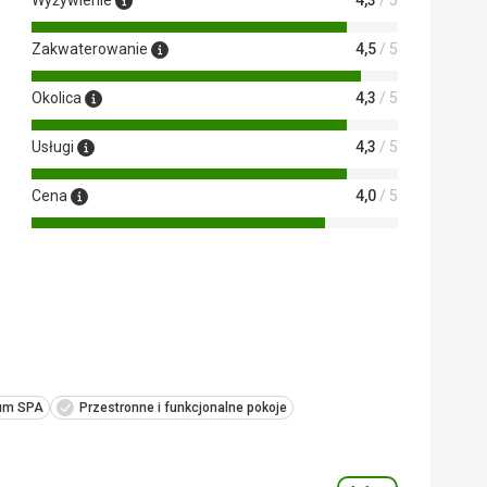
Wyżywienie
4,3
/ 5
knięta przez 2 dni, otrzymaliśmy
o 2.
Zakwaterowanie
4,5
/ 5
Okolica
4,3
/ 5
kowy, nie spodziewaliśmy się, że
się o tym w hotelu – to była nasza
Usługi
4,3
/ 5
em nie mają balkonu.
Cena
4,0
/ 5
 Google Translate
rum SPA
Przestronne i funkcjonalne pokoje