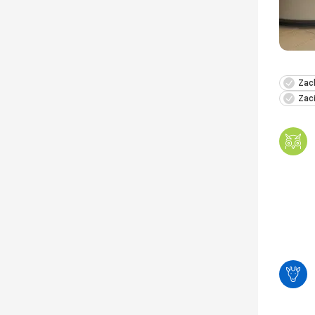
Zach
Zaci