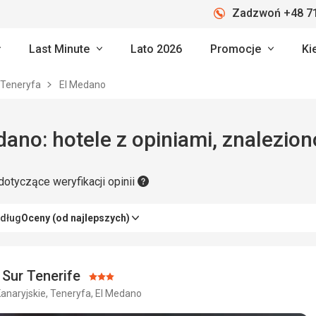
Zadzwoń +48 71
Last Minute
Lato 2026
Promocje
Ki
Teneryfa
El Medano
ano: hotele z opiniami, znalezion
dotyczące weryfikacji opinii
edług
Oceny (od najlepszych)
 Sur Tenerife
Ocena:
anaryjskie, Teneryfa, El Medano
3/5