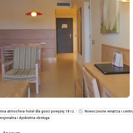
Śniadania były pyszne, kolacja - restauracja hotelowa była zam
vouchery do 3 restauracji w mieście, z których znaleźliśmy tylk
Zakwaterowanie
Zakwaterowanie było dobre, ale wypełniając formularz meldun
pokój z widokiem na morze będzie bez balkonu. Przekonaliśmy 
wina, ale nie spodziewaliśmy się, że niektóre pokoje nad morz
Usługi
Usługi były w porządku.
Ta recenzja została automatycznie przetłumaczona za pomocą
mna atmosfera-hotel dla gości powyżej 18 r.ż.
Nowoczesne wnętrza i cent
esjonalna i dyskretna obsługa