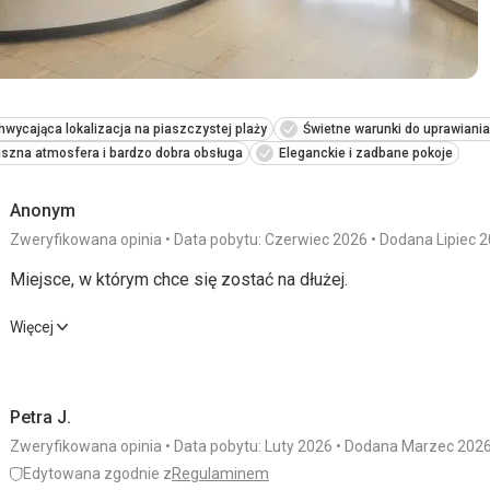
wycająca lokalizacja na piaszczystej plaży
Świetne warunki do uprawiani
szna atmosfera i bardzo dobra obsługa
Eleganckie i zadbane pokoje
Anonym
Zweryfikowana opinia
Data pobytu: Czerwiec 2026
Dodana Lipiec 
Miejsce, w którym chce się zostać na dłużej.
Miejsce, w którym chce się zostać na dłużej.
Więcej
Wyżywienie
5,0
/ 5
Usługi
Petra J.
Zakwaterowanie
5,0
/ 5
Cena
Zweryfikowana opinia
Data pobytu: Luty 2026
Dodana Marzec 202
Okolica
5,0
/ 5
Edytowana zgodnie z
Regulaminem