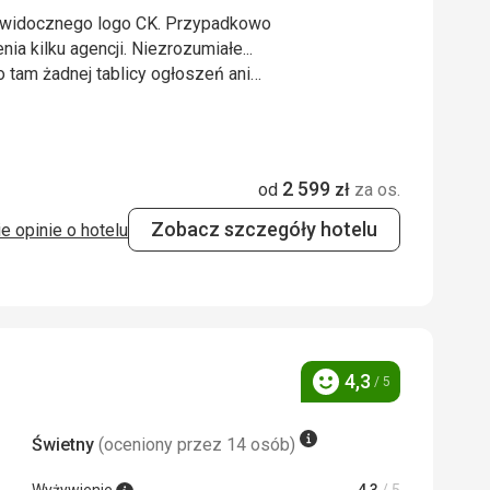
ło widocznego logo CK. Przypadkowo
ia kilku agencji. Niezrozumiałe...
o tam żadnej tablicy ogłoszeń ani
 przed wylotem znaleźliśmy pod
ło widocznego logo CK. Przypadkowo
ia kilku agencji. Niezrozumiałe...
o tam żadnej tablicy ogłoszeń ani
2 599
od
zł
za os.
 przed wylotem znaleźliśmy pod
Zobacz szczegóły hotelu
e opinie o hotelu
3,0
/ 5
5,0
/ 5
4,3
/ 5
Ocena
Świetny
(oceniony przez 14 osób)