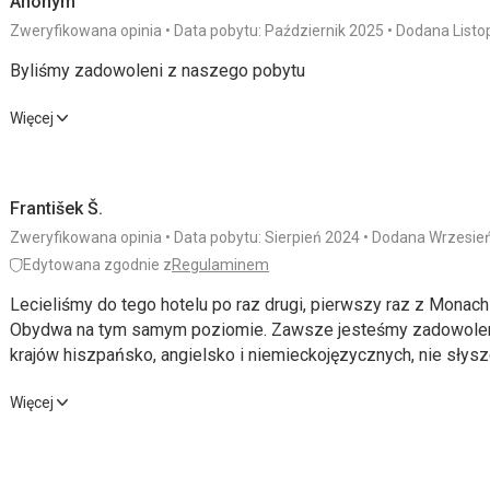
Anonym
Zweryfikowana opinia
Data pobytu: Październik 2025
Dodana Listo
Byliśmy zadowoleni z naszego pobytu
Byliśmy zadowoleni z naszego pobytu
Więcej
Wyżywienie
4,0
/ 5
Usługi
František Š.
Zakwaterowanie
4,0
/ 5
Cena
Zweryfikowana opinia
Data pobytu: Sierpień 2024
Dodana Wrzesie
Okolica
4,0
/ 5
Edytowana zgodnie z
Regulaminem
Lecieliśmy do tego hotelu po raz drugi, pierwszy raz z Monachi
Obydwa na tym samym poziomie. Zawsze jesteśmy zadowoleni 
krajów hiszpańsko, angielsko i niemieckojęzycznych, nie słys
Lecieliśmy do tego hotelu po raz drugi, pierwszy raz z Monachi
Więcej
Obydwa na tym samym poziomie. Zawsze jesteśmy zadowoleni 
krajów hiszpańsko, angielsko i niemieckojęzycznych, nie słys