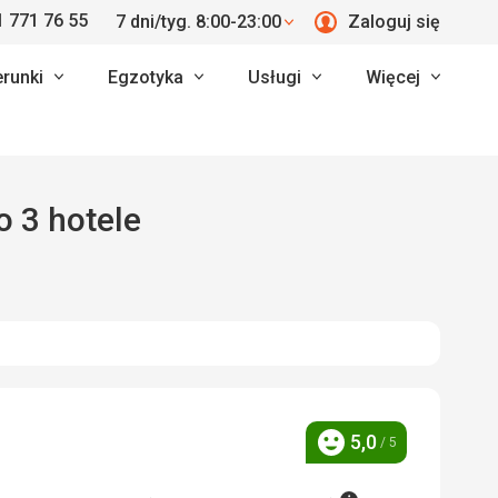
 771 76 55
7 dni/tyg. 8:00-23:00
Zaloguj się
erunki
Egzotyka
Usługi
Więcej
o 3 hotele
5,0
/ 5
Ocena