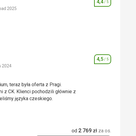
4,4
/ 5
Ocena
pad 2025
4,0
/ 5
4,0
/ 5
4,5
/ 5
Ocena
ń 2024
um, teraz była oferta z Pragi.
z CK. Klienci pochodzili głównie z
zeliśmy języka czeskiego.
um, teraz była oferta z Pragi.
z CK. Klienci pochodzili głównie z
zeliśmy języka czeskiego.
2 769
od
zł
za os.