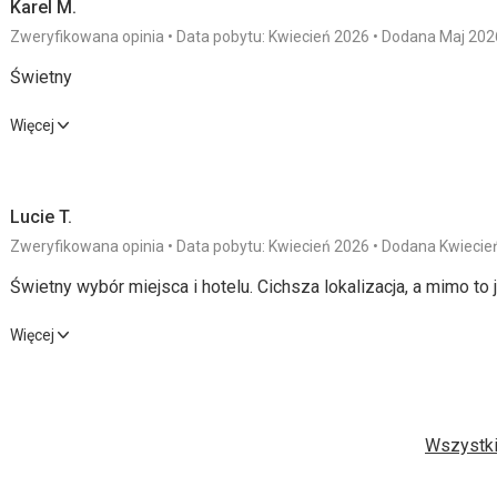
Karel M.
Zweryfikowana opinia
Data pobytu: Kwiecień 2026
Dodana Maj 202
Świetny
Świetny
Więcej
Wyżywienie
5,0
/ 5
Usługi
Lucie T.
Zakwaterowanie
5,0
/ 5
Cena
Zweryfikowana opinia
Data pobytu: Kwiecień 2026
Dodana Kwiecie
Okolica
5,0
/ 5
Świetny wybór miejsca i hotelu. Cichsza lokalizacja, a mimo to
Plaża
Świetny wybór miejsca i hotelu. Cichsza lokalizacja, a mimo to
Więcej
Czysto, mało ludzi
Wyżywienie
5,0
/ 5
Usługi
Wyżywienie
Świetne śniadanie
Zakwaterowanie
5,0
/ 5
Cena
Wszystki
Zakwaterowanie
Okolica
5,0
/ 5
Bardzo dobry