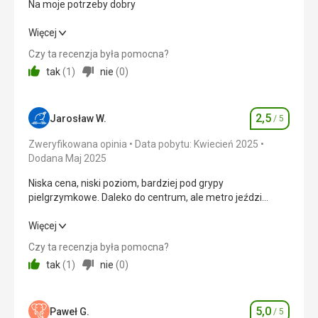
Na moje potrzeby dobry
Na moje potrzeby dobry
Więcej
Czy ta recenzja była pomocna?
Wyżywienie
5,0
/ 5
tak
(
1
)
nie
(
0
)
Zakwaterowanie
5,0
/ 5
2,5
Okolica
5,0
/ 5
Jarosław W.
/ 5
Ocena
Zweryfikowana opinia
Data pobytu: Kwiecień 2025
Usługi
5,0
/ 5
Dodana Maj 2025
Cena
5,0
/ 5
Niska cena, niski poziom, bardziej pod grypy
pielgrzymkowe. Daleko do centrum, ale metro jeździ
dobrze. Tylko trzeba wracać przed zmierzchem
Wyżywienie
Niska cena, niski poziom, bardziej pod grypy
Więcej
Bardzo dobre
pielgrzymkowe. Daleko do centrum, ale metro jeździ
Czy ta recenzja była pomocna?
Zakwaterowanie
dobrze. Tylko trzeba wracać przed zmierzchem
tak
(
1
)
nie
(
0
)
Było dobrze
Wyżywienie
1,0
/ 5
Usługi
Bardzo dobre
5,0
Zakwaterowanie
3,0
/ 5
Paweł G.
/ 5
Ocena