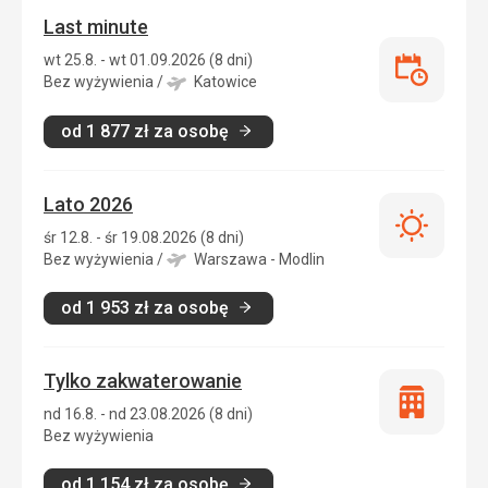
Last minute
wt 25.8. - wt 01.09.2026 (8 dni)
Last
Bez wyżywienia
/
Katowice
minute
od
1 877
zł
za osobę
Lato 2026
Lato
śr 12.8. - śr 19.08.2026 (8 dni)
2026
Bez wyżywienia
/
Warszawa - Modlin
od
1 953
zł
za osobę
Tylko zakwaterowanie
Tylko
nd 16.8. - nd 23.08.2026 (8 dni)
zakwatero
Bez wyżywienia
od
1 154
zł
za osobę