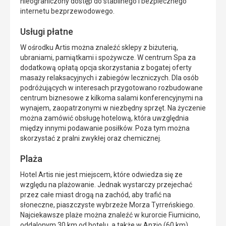
nieograniczony dostęp do stabilnego i bezpiecznego
internetu bezprzewodowego.
Usługi płatne
W ośrodku Artis można znaleźć sklepy z biżuterią,
ubraniami, pamiątkami i spożywcze. W centrum Spa za
dodatkową opłatą opcja skorzystania z bogatej oferty
masaży relaksacyjnych i zabiegów leczniczych. Dla osób
podróżujących w interesach przygotowano rozbudowane
centrum biznesowe z kilkoma salami konferencyjnymi na
wynajem, zaopatrzonymi w niezbędny sprzęt. Na życzenie
można zamówić obsługę hotelową, która uwzględnia
między innymi podawanie posiłków. Poza tym można
skorzystać z pralni zwykłej oraz chemicznej.
Plaża
Hotel Artis nie jest miejscem, które odwiedza się ze
względu na plażowanie. Jednak wystarczy przejechać
przez całe miast drogą na zachód, aby trafić na
słoneczne, piaszczyste wybrzeże Morza Tyrreńskiego.
Najciekawsze plaże można znaleźć w kurorcie Fiumicino,
oddalonym 30 km od hotelu, a także w Anzio (60 km).