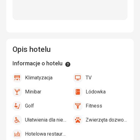
Opis hotelu
Informacje o hotelu
Informacje
Klimatyzacja
TV
tak
Klimatyzacja
tak
TV
Minibar
Lódowka
tak
Minibar,
tak
Lódowka
Bar
Golf
Fitness
tak
Golf
tak
Fitness
Ułatwienia dla niepełnosprawnych
Zwierzęta dozwolone
tak
Ułatwienia
tak
Zwierzęta
dla
dozwolone
Hotelowa restauracja
niepełnosprawnych
tak
Hotelowa