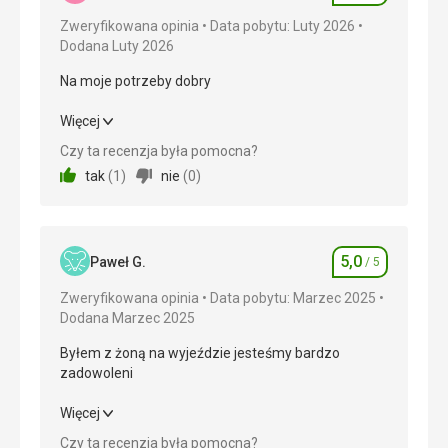
Zweryfikowana opinia
Data pobytu: Luty 2026
Dodana Luty 2026
Na moje potrzeby dobry
Na moje potrzeby dobry
Więcej
Czy ta recenzja była pomocna?
Wyżywienie
5,0
/ 5
tak
(
1
)
nie
(
0
)
Zakwaterowanie
5,0
/ 5
Okolica
5,0
/ 5
5,0
Paweł G.
/ 5
Ocena
Usługi
5,0
/ 5
Zweryfikowana opinia
Data pobytu: Marzec 2025
Dodana Marzec 2025
Cena
5,0
/ 5
Byłem z żoną na wyjeździe jesteśmy bardzo
zadowoleni
Wyżywienie
Bardzo dobre
Byłem z żoną na wyjeździe jesteśmy bardzo
Więcej
Zakwaterowanie
zadowoleni
Czy ta recenzja była pomocna?