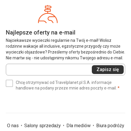
Najlepsze oferty na e-mail
Najciekawsze wycieczki regularnie na Twój e-mail! Wolisz
rodzinne wakacje all inclusive, egzotyczne przygody czy może
wycieczki objazdowe? Prześlemy oferty bezpośrednio do Ciebie.
Nie martw się - nie udostępnimy nikomu Twojego adresu e-mail.
Wprowadź
Zapisz się
swój
e-
Chcę otrzymywać od Travelplanet.pl S.A. informacje
mail
(wym
handlowe na podany przeze mnie adres poczty e-mail.
*
(wymagane)
*
O nas
Salony sprzedaży
Dla mediów
Biura podróży