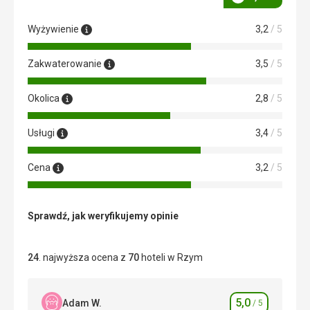
Ocena
Wyżywienie
3,2
/ 5
Zakwaterowanie
3,5
/ 5
Okolica
2,8
/ 5
Usługi
3,4
/ 5
Cena
3,2
/ 5
Sprawdź, jak weryfikujemy opinie
24
. najwyższa ocena z
70
hoteli w Rzym
5,0
Adam W.
/ 5
Ocena