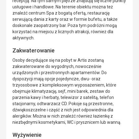
recepcją. Na tym samym piętrze znajdują się liczne punkty
usługowe i handlowe. Na terenie obiektu można też
znaleźć centrum Spa z bogatą ofertą, restaurację
serwującą dania z karty oraz w formie bufetu, a także
doskonale zaopatrzony bar. Poza tym podróżni mogą
korzystać na miejscu z licznych atrakcji, również dla
aktywnych.
Zakwaterowanie
Osoby decydujące się na pobyt w Artis zostaną
zakwaterowane do wygodnych, nowocześnie
urządzonych i przestronnych apartamentów. Do
dyspozycji mają opcje pojedyncze, dwu- oraz
trzyosobowe z kompleksowym wyposażeniem, które
obejmuje klimatyzację, sejf, mini barek, zestaw do
parzenia kawy i herbaty, telewizor z satelitą, telefon
stacjonarny, odtwarzacz CD. Pokoje są przestronne,
dźwiękoszczelne i część z nich jest odpowiednia dla
alergików. Można w nich znaleźć również łazienkę z
niezbędnymi kosmetykami, WC i prysznicem lub wanną.
Wyżywienie