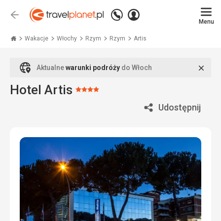
Zadzwoń
Zaloguj
Wstecz
+48
Menu
się
Travelplanet.pl
71
771
Wakacje
Włochy
Rzym
Rzym
Artis
76
70
Zamk
Aktualne
warunki podróży
do Włoch
Hotel Artis
Ocena:
4/5
Udostępnij