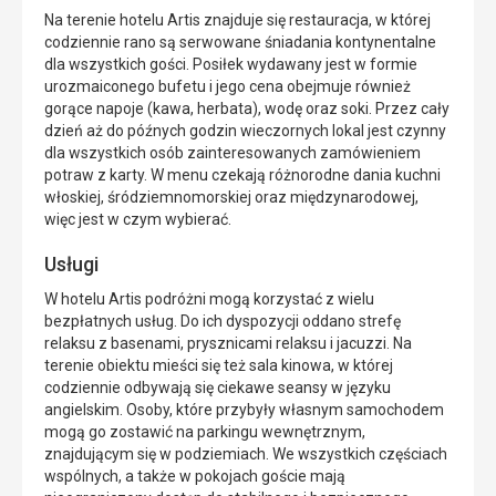
Na terenie hotelu Artis znajduje się restauracja, w której
codziennie rano są serwowane śniadania kontynentalne
dla wszystkich gości. Posiłek wydawany jest w formie
urozmaiconego bufetu i jego cena obejmuje również
gorące napoje (kawa, herbata), wodę oraz soki. Przez cały
dzień aż do późnych godzin wieczornych lokal jest czynny
dla wszystkich osób zainteresowanych zamówieniem
potraw z karty. W menu czekają różnorodne dania kuchni
włoskiej, śródziemnomorskiej oraz międzynarodowej,
więc jest w czym wybierać.
Usługi
W hotelu Artis podróżni mogą korzystać z wielu
bezpłatnych usług. Do ich dyspozycji oddano strefę
relaksu z basenami, prysznicami relaksu i jacuzzi. Na
terenie obiektu mieści się też sala kinowa, w której
codziennie odbywają się ciekawe seansy w języku
angielskim. Osoby, które przybyły własnym samochodem
mogą go zostawić na parkingu wewnętrznym,
znajdującym się w podziemiach. We wszystkich częściach
wspólnych, a także w pokojach goście mają