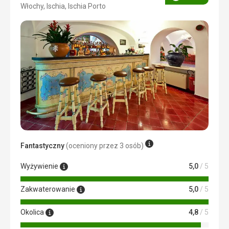
Ocena
Włochy, Ischia, Ischia Porto
5/5
Fantastyczny
(oceniony przez 3 osób)
Wyżywienie
5,0
/ 5
Zakwaterowanie
5,0
/ 5
Okolica
4,8
/ 5