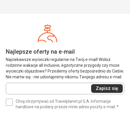
Najlepsze oferty na e-mail
Najciekawsze wycieczki regularnie na Twój e-mail! Wolisz
rodzinne wakacje all inclusive, egzotyczne przygody czy może
wycieczki objazdowe? Prześlemy oferty bezpośrednio do Ciebie.
Nie martw się - nie udostępnimy nikomu Twojego adresu e-mail.
Wprowadź
Zapisz się
swój
e-
Chcę otrzymywać od Travelplanet.pl S.A. informacje
mail
(wym
handlowe na podany przeze mnie adres poczty e-mail.
*
(wymagane)
*