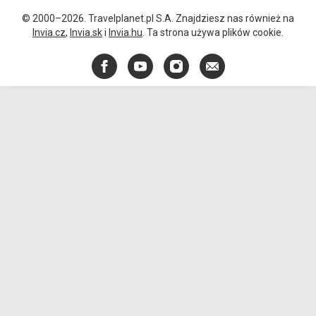
© 2000–2026. Travelplanet.pl S.A. Znajdziesz nas również na
Invia.cz
,
Invia.sk
i
Invia.hu
. Ta strona używa plików cookie.
Facebook
YouTube
Instagram
E-
mail