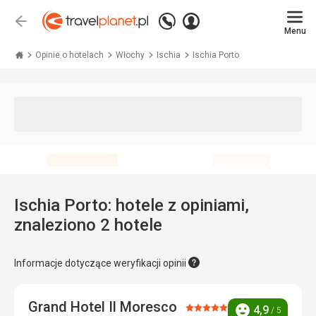
Zadzwoń
Zaloguj
Wstecz
+48 71 771 76 55
Menu
się
Travelplanet.pl
Opinie o hotelach
Włochy
Ischia
Ischia Porto
Ischia Porto: hotele z opiniami,
znaleziono 2 hotele
Informacje dotyczące weryfikacji opinii
Grand Hotel Il Moresco
Ocena:
4,9
/ 5