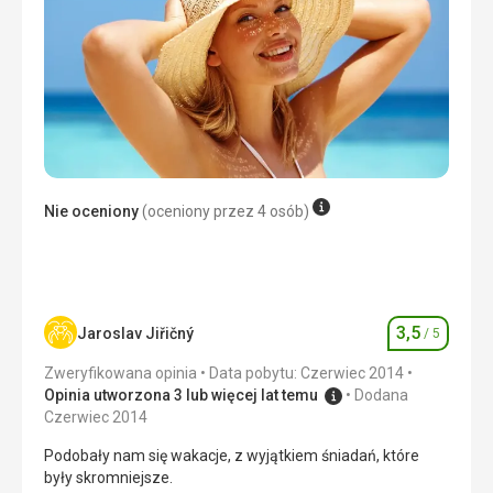
termalnych na wyspie.
Wyżywienie
Jedzenie było doskonałe - półpensjonat, dla mnie mały
problem stanowi fakt, że kolacje zaczynają się
najwcześniej o 19:45, co jest dość późno.
Zakwaterowanie
Ekskluzywny hotel, czysty, doskonałe wyposażenie i usługi
Usługi
Nie oceniony
(oceniony przez 4 osób)
Hotel przepiękny, czystość maksymalna, wszystkie
pomieszczenia, pokoje i baseny są sprzątane
nieprzerwanie.
Ta recenzja została automatycznie przetłumaczona za
pomocą Google Translate
3,5
Jaroslav Jiřičný
/ 5
Ocena
Zweryfikowana opinia
Data pobytu: Czerwiec 2014
Opinia utworzona 3 lub więcej lat temu
Dodana
Czerwiec 2014
Podobały nam się wakacje, z wyjątkiem śniadań, które
były skromniejsze.