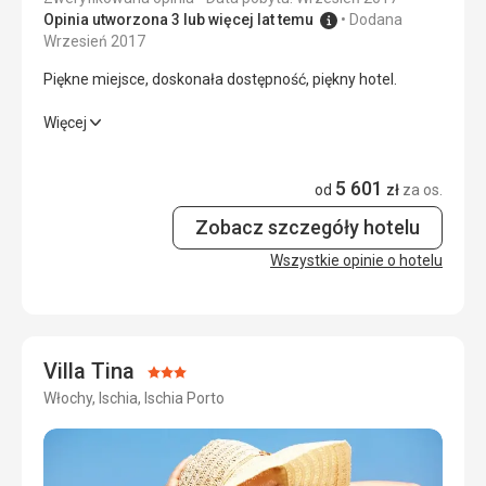
Opinia utworzona 3 lub więcej lat temu
Dodana
Okolica
5,0
/ 5
Wrzesień 2017
Piękne miejsce, doskonała dostępność, piękny hotel.
Usługi
5,0
/ 5
Piękne miejsce, doskonała dostępność, piękny hotel.
Więcej
Cena
5,0
/ 5
Wyżywienie
5,0
/ 5
5 601
od
zł
za os.
Zakwaterowanie
5,0
/ 5
Zobacz szczegóły hotelu
Okolica
5,0
/ 5
Wszystkie opinie o hotelu
Usługi
5,0
/ 5
Cena
5,0
/ 5
Villa Tina
Ocena:
Włochy, Ischia, Ischia Porto
3/5
Plaża
Plaża dość mała, większych plaż tutaj nie ma,
korzystaliśmy raczej z hotelowych basenów termalnych
lub z możliwości wyjazdu do fantastycznych parków