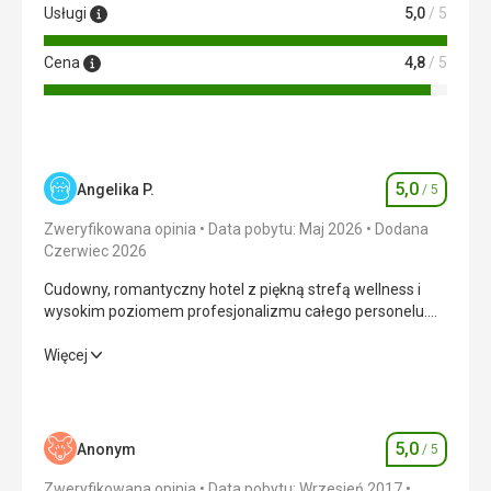
Usługi
5,0
/ 5
Cena
4,8
/ 5
5,0
Angelika P.
/ 5
Ocena
Zweryfikowana opinia
Data pobytu: Maj 2026
Dodana
Czerwiec 2026
Cudowny, romantyczny hotel z piękną strefą wellness i
wysokim poziomem profesjonalizmu całego personelu.
Dziękujemy – z przyjemnością wrócimy.
Cudowny, romantyczny hotel z piękną strefą wellness i
Więcej
wysokim poziomem profesjonalizmu całego personelu.
Dziękujemy – z przyjemnością wrócimy.
Wyżywienie
5,0
/ 5
5,0
Anonym
/ 5
Ocena
Zakwaterowanie
5,0
/ 5
Zweryfikowana opinia
Data pobytu: Wrzesień 2017