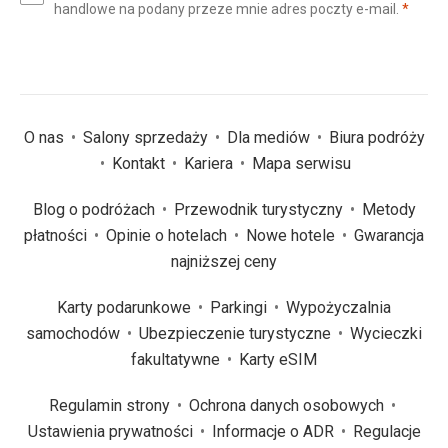
(wym
handlowe na podany przeze mnie adres poczty e-mail.
*
(wymagane)
*
O nas
Salony sprzedaży
Dla mediów
Biura podróży
Kontakt
Kariera
Mapa serwisu
Blog o podróżach
Przewodnik turystyczny
Metody
płatności
Opinie o hotelach
Nowe hotele
Gwarancja
najniższej ceny
Karty podarunkowe
Parkingi
Wypożyczalnia
samochodów
Ubezpieczenie turystyczne
Wycieczki
fakultatywne
Karty eSIM
Regulamin strony
Ochrona danych osobowych
Ustawienia prywatności
Informacje o ADR
Regulacje