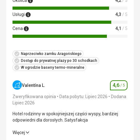
Okolica
4,2
/ 5
Usługi
4,3
/ 5
Cena
4,1
/ 5
Naprzeciwko zamku Aragońskiego
Dostęp do prywatnej plaży po 30 schodkach
W ogrodzie baseny termo-mineralne
4,6
Valentína L.
/ 5
Ocena
Zweryfikowana opinia
Data pobytu: Lipiec 2026
Dodana
Lipiec 2026
Hotel rodzinny w spokojniejszej części wyspy, bardziej
odpowiedni dla dorosłych. Satysfakcja
Hotel rodzinny w spokojniejszej części wyspy, bardziej
Więcej
odpowiedni dla dorosłych. Satysfakcja