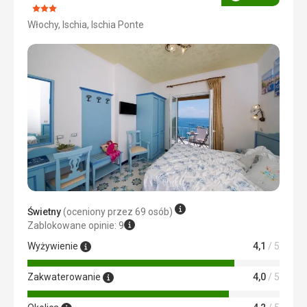
Ocena
Ocena:
Włochy, Ischia, Ischia Ponte
3/5
Świetny
(oceniony przez 69 osób)
Zablokowane opinie: 9
Wyżywienie
4,1
/ 5
Zakwaterowanie
4,0
/ 5