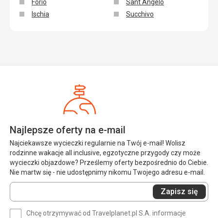
Forio
Sant Angelo
Ischia
Succhivo
Najlepsze oferty na e-mail
Najciekawsze wycieczki regularnie na Twój e-mail! Wolisz
rodzinne wakacje all inclusive, egzotyczne przygody czy może
wycieczki objazdowe? Prześlemy oferty bezpośrednio do Ciebie.
Nie martw się - nie udostępnimy nikomu Twojego adresu e-mail.
Wprowadź
Zapisz się
swój
e-
Chcę otrzymywać od Travelplanet.pl S.A. informacje
mail