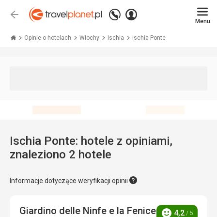
Zadzwoń
Zaloguj
Wstecz
+48 71 771 76 55
Menu
się
Travelplanet.pl
Opinie o hotelach
Włochy
Ischia
Ischia Ponte
Ischia Ponte: hotele z opiniami,
znaleziono 2 hotele
Informacje dotyczące weryfikacji opinii
Giardino delle Ninfe e la Fenice
4,2
/ 5