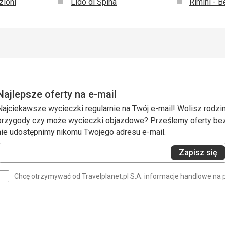
zioni
Lido di Spina
Rimini - B
Najlepsze oferty na e-mail
Najciekawsze wycieczki regularnie na Twój e-mail! Wolisz rodzin
przygody czy może wycieczki objazdowe? Prześlemy oferty bezp
nie udostępnimy nikomu Twojego adresu e-mail.
Wprowadź
Zapisz się
swój
e-
Chcę otrzymywać od Travelplanet.pl S.A. informacje handlowe na 
mail
(wymagane)