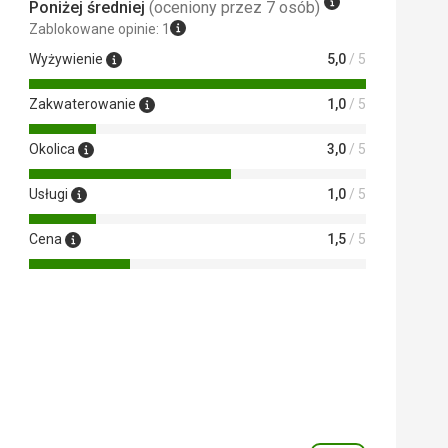
Poniżej średniej
(oceniony przez 7 osób)
Zablokowane opinie: 1
Wyżywienie
5,0
/ 5
Zakwaterowanie
1,0
/ 5
Okolica
3,0
/ 5
Usługi
1,0
/ 5
Cena
1,5
/ 5