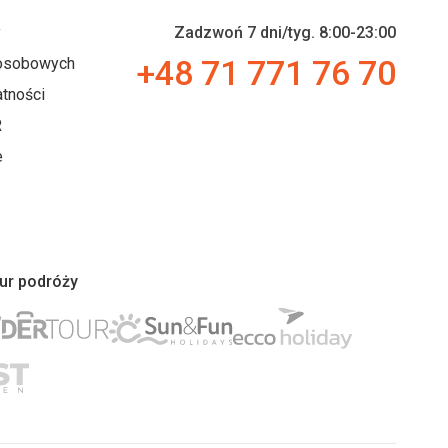
y
Zadzwoń 7 dni/tyg. 8:00-23:00
+48 71 771 76 70
 osobowych
tności
R
e
iur podróży