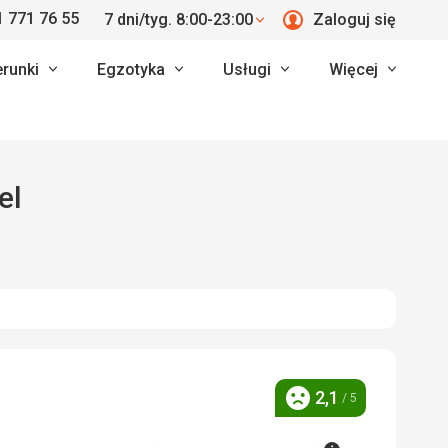
 771 76 55
7 dni/tyg. 8:00-23:00
Zaloguj się
erunki
Egzotyka
Usługi
Więcej
el
2,1
/ 5
Ocena