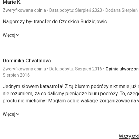
Marie K.
Zweryfikowana opinia
Data pobytu: Sierpień 2023
Dodana Sierpień
Najgorszy był transfer do Czeskich Budziejowic
Najgorszy był transfer do Czeskich Budziejowic
Więcej
Wyżywienie
5,0
/ 5
Usługi
Dominika Chvátalová
Zakwaterowanie
1,0
/ 5
Cena
Zweryfikowana opinia
Data pobytu: Sierpień 2016
Opinia utworzona
Okolica
3,0
/ 5
Sierpień 2016
Jednym słowem katastrofa! Z tą biurem podróży nikt mnie już 
Zakwaterowanie
nie rozumiem, za co daliśmy pieniądze biuru podróży. To, cze
Nic moc
prostu nie mieliśmy! Mogłam sobie wakacje zorganizować na 
delegatka przyszła od razu w dniu przyjazdu, ale biedacy, do 
Ta recenzja została automatycznie przetłumaczona za pomocą
Jednym słowem katastrofa! Z tą biurem podróży nikt mnie już 
Więcej
trzech dniach, to horror! Duża skarga szczególnie na panią „m
nie rozumiem, za co daliśmy pieniądze biuru podróży. To, cze
KATASTROFA!!!!! Kiedy coś pytaliśmy, patrzyła na nas, z całym
prostu nie mieliśmy! Mogłam sobie wakacje zorganizować na 
ogóle mamy czelność coś ją pytać. Kiedy już odpowiedziała na
delegatka przyszła od razu w dniu przyjazdu, ale biedacy, do 
Wszystki
zupełnie inaczej niż nam powiedziano. Jeśli pani delegatka ni