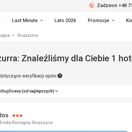
Zadzwoń +48 71
Last Minute
Lato 2026
Promocje
Ki
magna
Rivazzurra
urra: Znaleźliśmy dla Ciebie 1 hot
dotyczące weryfikacji opinii
edług
Oceny (od najlepszych)
edos
Ocena:
 Emilia Romagna, Rivazzurra
3/5