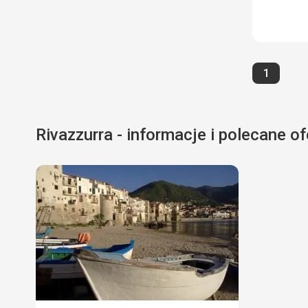
Strona
1
Rivazzurra - informacje i polecane of