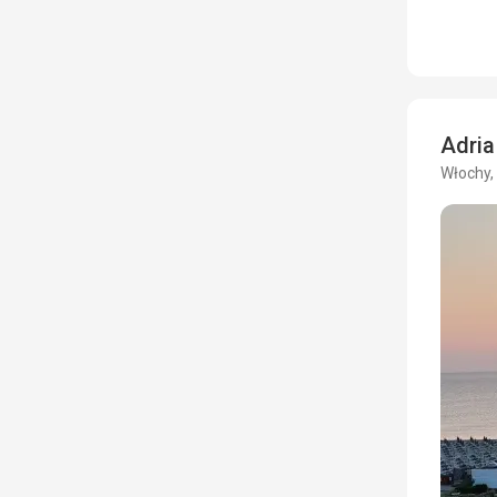
Adri
Włochy,