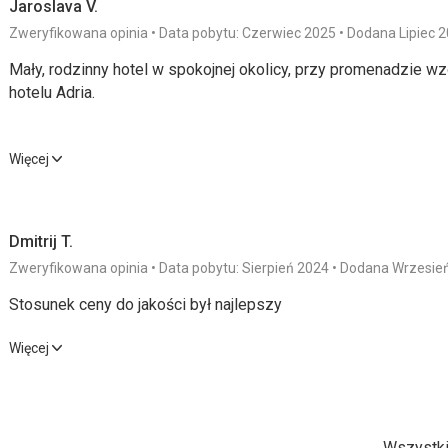
Jaroslava V.
Zweryfikowana opinia
Data pobytu: Czerwiec 2025
Dodana Lipiec 
Mały, rodzinny hotel w spokojnej okolicy, przy promenadzie 
hotelu Adria.
Mały, rodzinny hotel w spokojnej okolicy, przy promenadzie 
Więcej
hotelu Adria.
Dmitrij T.
Wyżywienie
5,0
/ 5
Usługi
Zweryfikowana opinia
Data pobytu: Sierpień 2024
Dodana Wrzesie
Zakwaterowanie
3,0
/ 5
Cena
Stosunek ceny do jakości był najlepszy
Okolica
3,0
/ 5
Stosunek ceny do jakości był najlepszy
Więcej
Wyżywienie
5,0
/ 5
Usługi
Plaża
Plaża była zadbana, a leżaki z parasolami przydzielano zgodni
Zakwaterowanie
5,0
/ 5
Cena
relaks i orzeźwienie po opalaniu w przyjemnym otoczeniu.
Wszystki