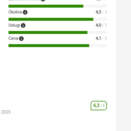
Okolica
4,3
/ 5
Usługi
4,0
/ 5
Cena
4,1
/ 5
4,3
/ 5
Ocena
k 2025