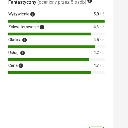
Fantastyczny
(oceniony przez 5 osób)
Wyżywienie
5,0
/ 5
Zakwaterowanie
4,3
/ 5
Okolica
4,5
/ 5
Usługi
4,2
/ 5
Cena
4,3
/ 5