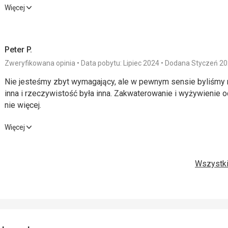
Ogólna satysfakcja.
Więcej
Wyżywienie
4,0
/ 5
Usługi
Peter P.
Zakwaterowanie
3,0
/ 5
Cena
Zweryfikowana opinia
Data pobytu: Lipiec 2024
Dodana Styczeń 2
Okolica
5,0
/ 5
Nie jesteśmy zbyt wymagający, ale w pewnym sensie byliśmy 
inna i rzeczywistość była inna. Zakwaterowanie i wyżywienie 
nie więcej.
Nie jesteśmy zbyt wymagający, ale w pewnym sensie byliśmy 
Więcej
inna i rzeczywistość była inna. Zakwaterowanie i wyżywienie 
nie więcej.
Wszystki
Wyżywienie
2,0
/ 5
Usługi
Zakwaterowanie
2,0
/ 5
Cena
Okolica
2,0
/ 5