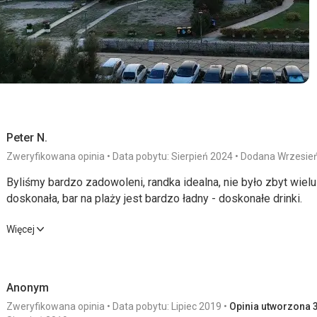
Peter N.
Zweryfikowana opinia
Data pobytu: Sierpień 2024
Dodana Wrzesie
Byliśmy bardzo zadowoleni, randka idealna, nie było zbyt wielu
doskonała, bar na plaży jest bardzo ładny - doskonałe drinki.
Byliśmy bardzo zadowoleni, randka idealna, nie było zbyt wielu
Więcej
doskonała, bar na plaży jest bardzo ładny - doskonałe drinki.
Wyżywienie
4,0
/ 5
Usługi
Anonym
Zakwaterowanie
4,0
/ 5
Cena
Zweryfikowana opinia
Data pobytu: Lipiec 2019
Opinia utworzona 3