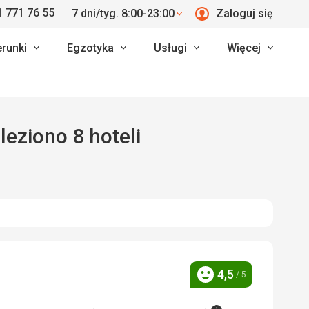
 771 76 55
7 dni/tyg. 8:00-23:00
Zaloguj się
erunki
Egzotyka
Usługi
Więcej
ami, znaleziono 8 hoteli
4,5
/ 5
Ocena