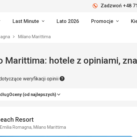
Zadzwoń +48 71
Last Minute
Lato 2026
Promocje
Ki
magna
Milano Marittima
Milano Marittima: hotele z opini
dotyczące weryfikacji opinii
edług
Oceny (od najlepszych)
Beach Resort
 Emilia Romagna, Milano Marittima