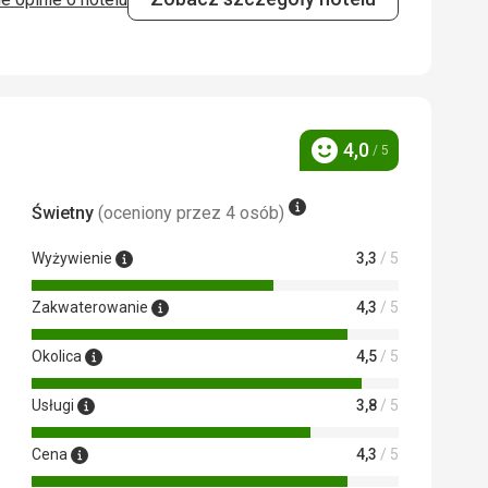
adalni. Menu było wystarczające pod
y znalazł coś dla siebie... Na obiad i
ki. Wybór jedzenia był duży... od
dynym minusem było menu po włosku i
4,0
/ 5
Ocena
Świetny
(oceniony przez 4 osób)
 ale wszędzie czysto i schludnie...
Wyżywienie
3,3
/ 5
 łóżkiem piętrowym, małą szafką z
 szafką i wyjściem na balkon,
Zakwaterowanie
4,3
/ 5
aturowa, ale wystarczająca. Sprzątano
...
Okolica
4,5
/ 5
 Google Translate
Usługi
3,8
/ 5
Cena
4,3
/ 5