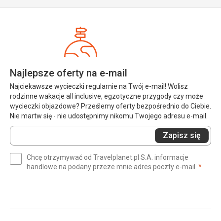
Najlepsze oferty na e-mail
Najciekawsze wycieczki regularnie na Twój e-mail! Wolisz
rodzinne wakacje all inclusive, egzotyczne przygody czy może
wycieczki objazdowe? Prześlemy oferty bezpośrednio do Ciebie.
Nie martw się - nie udostępnimy nikomu Twojego adresu e-mail.
Wprowadź
Zapisz się
swój
e-
Chcę otrzymywać od Travelplanet.pl S.A. informacje
mail
(wym
handlowe na podany przeze mnie adres poczty e-mail.
*
(wymagane)
*