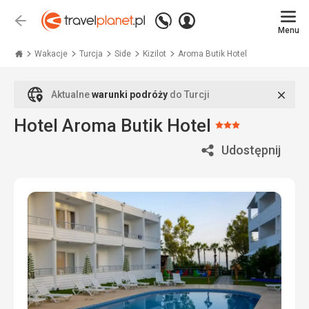
Zadzwoń
Zaloguj
Wstecz
+48
Menu
się
Travelplanet.pl
71
771
Wakacje
Turcja
Side
Kizilot
Aroma Butik Hotel
76
70
Zamk
Aktualne
warunki podróży
do Turcji
Hotel Aroma Butik Hotel
Ocena:
3/5
Udostępnij