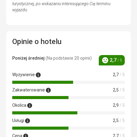
turystycznej, po wskazaniu interesującego Cię terminu
wyjazdu.
Opinie o hotelu
Poniżej średniej
(Na podstawie 20 opinii)
2,7
/ 5
Ocena
Wyżywienie
2,7
/ 5
Zakwaterowanie
2,5
/ 5
Okolica
2,9
/ 5
Usługi
2,5
/ 5
Cena
2,7
/ 5