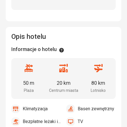
Opis hotelu
Informacje o hotelu
Informacje
Odległość
Odległość
Odległość
od
od
od
plaży
centrum
lotniska
50 m
20 km
80 km
miasta
Plaża
Centrum miasta
Lotnisko
Klimatyzacja
Basen zewnętrzny
tak
Klimatyzacja
tak
Basen
zewnętrzny
Bezpłatne leżaki i parasole przy basenie
TV
tak
Bezpłatne
tak
TV