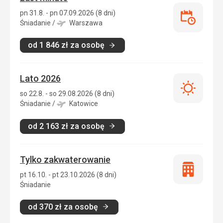
pn 31.8. - pn 07.09.2026 (8 dni)
Last
Śniadanie
/
Warszawa
minute
od
1 846
zł
za osobę
Lato 2026
Lato
so 22.8. - so 29.08.2026 (8 dni)
2026
Śniadanie
/
Katowice
od
2 163
zł
za osobę
Tylko zakwaterowanie
Tylko
pt 16.10. - pt 23.10.2026 (8 dni)
zakwatero
Śniadanie
od
370
zł
za osobę