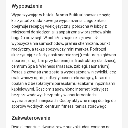
Wyposażenie
Wypoczywając w hotelu Aroma Butik urlopowicze będą
korzystać z dodatkowego wyposażenia. Jego zakres
obejmuje recepcję wielojęzyczną, położona w lobby z
miejscami do siedzenia i zaopatrzona w przechowalnię
bagażu oraz sejf. W pobliżu znajduje się również
wypożyczalnia samochodów, pralnia chemiczna, punkt
medyczny, a także spożywczy mini market. Podróżni
skorzystają z oferty gastronomicznej (restauracja główna
z barem, drugi bar przy basenie), infrastruktury dla dzieci),
centrum Spa & Wellness (masaże, zabiegi, saunarium).
Posesja zewnętrzna została wyposażona w niewielki, lecz
malowniczy ogród, odkryty basen rekreacyjny, taras do
opalania z bezpłatnymi parasolami, leżakami i ręcznikami
kąpielowymi. Gościom zapewniono internet, który jest
bezprzewodowy i bezpłatny w apartamentach i
wyznaczonych miejscach. Osoby aktywne mają dostęp do
sportów wodnych, centrum fitness, tenisa stołowego.
Zakwaterowanie
Dwa eleganckie, dwupiętrowe budynki udostępniono na