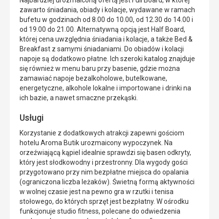
Najbardziej urozmaiconą ofertą jest Full Board, w której
zawarto śniadania, obiady i kolacje, wydawane w ramach
bufetu w godzinach od 8.00 do 10.00, od 12.30 do 14.00 i
od 19.00 do 21.00. Alternatywną opcją jest Half Board,
której cena uwzględnia śniadania i kolacje, a także Bed &
Breakfast z samymi śniadaniami. Do obiadów i kolacji
napoje są dodatkowo płatne. Ich szeroki katalog znajduje
się również w menu baru przy basenie, gdzie można
zamawiać napoje bezalkoholowe, butelkowane,
energetyczne, alkohole lokalne i importowane i drinki na
ich bazie, a nawet smaczne przekąski.
Usługi
Korzystanie z dodatkowych atrakcji zapewni gościom
hotelu Aroma Butik urozmaicony wypoczynek. Na
orzeźwiającą kąpiel idealnie sprawdzi się basen odkryty,
który jest słodkowodny i przestronny. Dla wygody gości
przygotowano przy nim bezpłatne miejsca do opalania
(ograniczona liczba leżaków). Świetną formą aktywności
w wolnej czasie jest na pewno gra w rzutki i tenisa
stołowego, do których sprzęt jest bezpłatny. W ośrodku
funkcjonuje studio fitness, polecane do odwiedzenia