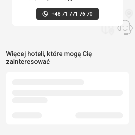
Zakwaterowanie
bardzo słaby....
+48 71 771 76 70
Usługi
nie wydrukowali biletu powrotnego...przesiadka
przebiegła znakomicie, nie było spóźnienia
Ta recenzja została automatycznie przetłumaczona za
pomocą Google Translate
Więcej hoteli, które mogą Cię
zainteresować