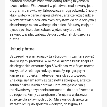
osobom chcącym zachować dobrą formę fizyczną w
czasie urlopu. Wieczorami w placówce realizowany jest
program rozrywkowy. Urlopowicze mogą odwiedzić nocny
klub (wstęp w cenie, napoje płatne), a także wziąć udział
w przedstawieniach lokalnych artystów. Za dnia odbywają
się animacje czasu wolnego dla dzieci. Maluchy mają do
dyspozycji też pokój zabaw, wydzielony brodzik,
zewnętrzny plac zabaw. Usługi opiekunek do dzieci są
płatne.
Usługi płatne
Szczególnie wymagający turyści powinni zainteresować
się usługami premium. W ośrodku Aroma Butik znajduje
się eleganckie centrum Spa & Wellness, w którym można
korzystać z różnego rodzaju masaży, np. gorącymi
kamieniami, olejkami eterycznymi lub sportowego.
Znajdują się tam również gabinety zabiegowe, a także
sauna fińska i łaźnia parowa. Hotelowi goście mają
możliwość wypożyczenia samochodu do podróżowania
po regionie. Firmy zewnętrzne oferują na wybrzeżu
atrakcje dla aktywnych gości. Mają oni do dyspozycji
infrastrukturę do sportów wodnych, dostępną za