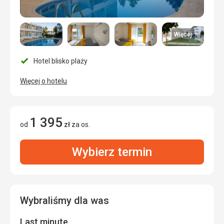
Więcej
Hotel blisko plaży
Więcej o hotelu
1 395
od
zł
za os.
Wybierz termin
Wybraliśmy dla was
Last minute