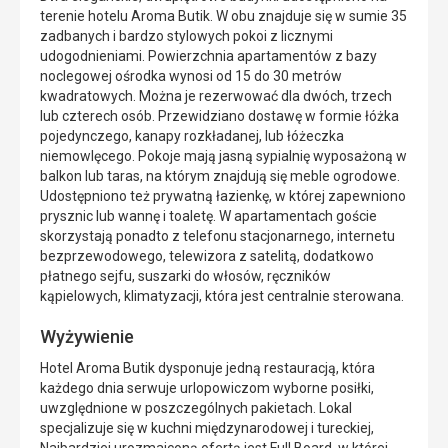
terenie hotelu Aroma Butik. W obu znajduje się w sumie 35
zadbanych i bardzo stylowych pokoi z licznymi
udogodnieniami. Powierzchnia apartamentów z bazy
noclegowej ośrodka wynosi od 15 do 30 metrów
kwadratowych. Można je rezerwować dla dwóch, trzech
lub czterech osób. Przewidziano dostawę w formie łóżka
pojedynczego, kanapy rozkładanej, lub łóżeczka
niemowlęcego. Pokoje mają jasną sypialnię wyposażoną w
balkon lub taras, na którym znajdują się meble ogrodowe.
Udostępniono też prywatną łazienkę, w której zapewniono
prysznic lub wannę i toaletę. W apartamentach goście
skorzystają ponadto z telefonu stacjonarnego, internetu
bezprzewodowego, telewizora z satelitą, dodatkowo
płatnego sejfu, suszarki do włosów, ręczników
kąpielowych, klimatyzacji, która jest centralnie sterowana.
Wyżywienie
Hotel Aroma Butik dysponuje jedną restauracją, która
każdego dnia serwuje urlopowiczom wyborne posiłki,
uwzględnione w poszczególnych pakietach. Lokal
specjalizuje się w kuchni międzynarodowej i tureckiej,