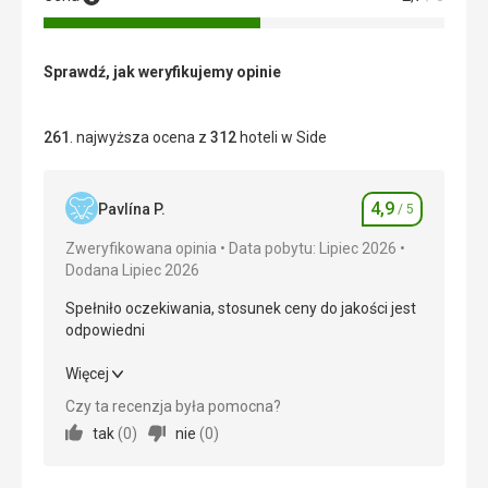
Sprawdź, jak weryfikujemy opinie
261
. najwyższa ocena z
312
hoteli w Side
4,9
Pavlína P.
/ 5
Ocena
Zweryfikowana opinia
Data pobytu: Lipiec 2026
Dodana Lipiec 2026
Spełniło oczekiwania, stosunek ceny do jakości jest
odpowiedni
Spełniło oczekiwania, stosunek ceny do jakości jest
Więcej
odpowiedni
Czy ta recenzja była pomocna?
tak
(
0
)
nie
(
0
)
Wyżywienie
5,0
/ 5
Zakwaterowanie
5,0
/ 5