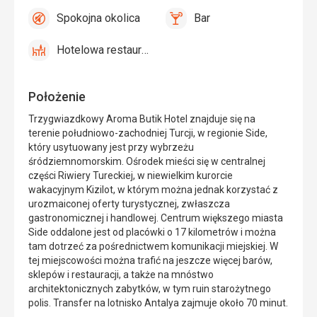
leżaki
Spokojna okolica
Bar
i
tak
Spokojna
tak
Bar
parasole
okolica
Hotelowa restauracja
przy
tak
Hotelowa
basenie
restauracja
Położenie
Trzygwiazdkowy Aroma Butik Hotel znajduje się na
terenie południowo-zachodniej Turcji, w regionie Side,
który usytuowany jest przy wybrzeżu
śródziemnomorskim. Ośrodek mieści się w centralnej
części Riwiery Tureckiej, w niewielkim kurorcie
wakacyjnym Kizilot, w którym można jednak korzystać z
urozmaiconej oferty turystycznej, zwłaszcza
gastronomicznej i handlowej. Centrum większego miasta
Side oddalone jest od placówki o 17 kilometrów i można
tam dotrzeć za pośrednictwem komunikacji miejskiej. W
tej miejscowości można trafić na jeszcze więcej barów,
sklepów i restauracji, a także na mnóstwo
architektonicznych zabytków, w tym ruin starożytnego
polis. Transfer na lotnisko Antalya zajmuje około 70 minut.