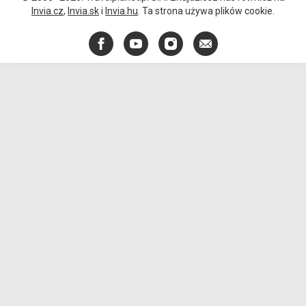
Invia.cz
,
Invia.sk
i
Invia.hu
. Ta strona używa plików cookie.
Facebook
YouTube
Instagram
E-
mail