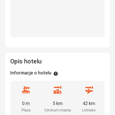
Opis hotelu
Informacje o hotelu
Informacje
Odległość
Odległość
Odległość
od
od
od
plaży
centrum
lotniska
0 m
5 km
42 km
miasta
Plaża
Centrum miasta
Lotnisko