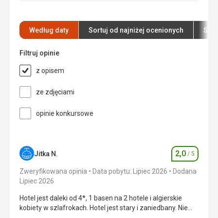
zauważyliśmy, że whisky była rozcieńczona.
Okolica
5,0
/ 5
Zakwaterowanie
Według daty
Sortuj od najniżej ocenionych
Sort
Przestronny, całkowicie odnowiony pokój z
Usługi
5,0
/ 5
widokiem na morze. Absolutnie czysty. Pościel i
ręczniki wymieniane codziennie.
Filtruj opinie
Cena
5,0
/ 5
Usługi
z opisem
Codzienna zmiana pościeli i ręczników. Telewizor z
płaskim ekranem, przestronny taras.
ze zdjęciami
Ta recenzja została automatycznie
przetłumaczona za pomocą Google Translate
opinie konkursowe
2,0
Jitka N.
/ 5
Ocena
Zweryfikowana opinia
Data pobytu: Lipiec 2026
Dodana
Lipiec 2026
Hotel jest daleki od 4*, 1 basen na 2 hotele i algierskie
kobiety w szlafrokach. Hotel jest stary i zaniedbany. Nie
wrócilibyśmy tu.