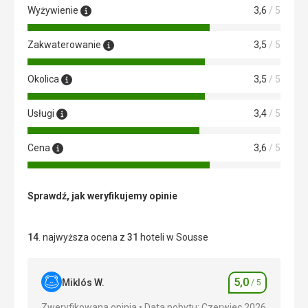
Wyżywienie
3,6
/ 5
Zakwaterowanie
3,5
/ 5
Okolica
3,5
/ 5
Usługi
3,4
/ 5
Cena
3,6
/ 5
Sprawdź, jak weryfikujemy opinie
14
. najwyższa ocena z
31
hoteli w Sousse
5,0
Miklós W.
/ 5
Ocena
Zweryfikowana opinia
Data pobytu: Czerwiec 2026