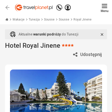
Zadzwoń
Zaloguj
Wstecz
+48
Menu
się
Travelplanet.pl
71
771
Wakacje
Tunezja
Sousse
Sousse
Royal Jinene
76
70
Zamk
Aktualne
warunki podróży
do Tunezji
Hotel Royal Jinene
Ocena:
4/5
Udostępnij