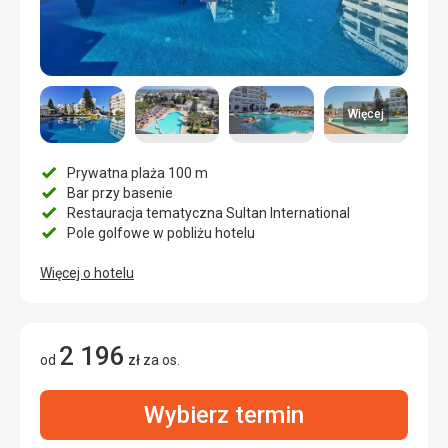
Więcej
Prywatna plaża 100 m
Bar przy basenie
Restauracja tematyczna Sultan International
Pole golfowe w pobliżu hotelu
Więcej o hotelu
2 196
od
zł
za os.
Wybierz termin