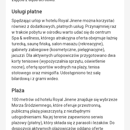
Usługi płatne
Spędzając urlop w hotelu Royal Jinene można korzystać
również z dodatkowych, płatnych usług. Przynajmniej raz
w trakcie pobytu w ośrodku warto udać się do centrum
Spa & wellness, którego atrakcyjna oferta obejmuje łaźnię
turecką, saunę fińską, salon masażu (rekreacyjne),
gabinety zabiegowe (kosmetyczne, pielęgnacyjne),
jacuzzi. Dla aktywnych urlopowiczów przygotowano dwa
korty tenisowe (wypożyczalnia sprzętu, oświetlenie
nocne), ofertę sportów wodnych na plaży, tenisa
stołowego oraz minigolfa. Udostępniono też salę
bilardową i z grami wideo.
Plaża
100 metrów od hotelu Royal Jinene znajduje się wybrzeże
Morza Śródziemnego, które oferuje przestronną,
publiczną plażę piaszczystą z niezbędnymi
udogodnieniami. Na jej terenie zapewniono serwis
plażowy (płatny), który składa się z parasoli i leżaków. Do
dyspozycji aktywnych plażowiczów oddano ofertę