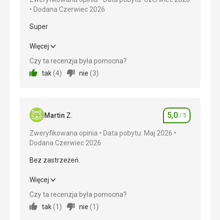
Dodana Czerwiec 2026
Super
Super
Więcej
Czy ta recenzja była pomocna?
Wyżywienie
5,0
/ 5
tak
(
4
)
nie
(
3
)
Zakwaterowanie
5,0
/ 5
Okolica
5,0
/ 5
5,0
Martin Z.
/ 5
Ocena
Usługi
5,0
/ 5
Zweryfikowana opinia
Data pobytu: Maj 2026
Dodana Czerwiec 2026
Cena
5,0
/ 5
Bez zastrzeżeń.
Plaża
Bez zastrzeżeń.
Więcej
Ładnie utrzymana, piaszczysta plaża
Czy ta recenzja była pomocna?
Wyżywienie
Wyżywienie
5,0
/ 5
tak
(
1
)
nie
(
1
)
Obsługa była nienaganna. W pełni spełniała warunki
pakietu all inclusive. W jednym przypadku
Zakwaterowanie
5,0
/ 5