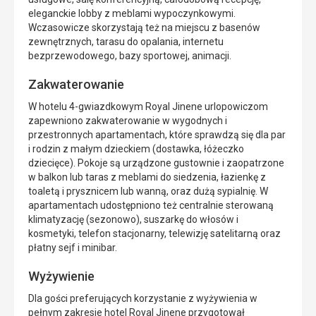
eleganckie lobby z meblami wypoczynkowymi.
Wczasowicze skorzystają też na miejscu z basenów
zewnętrznych, tarasu do opalania, internetu
bezprzewodowego, bazy sportowej, animacji.
Zakwaterowanie
W hotelu 4-gwiazdkowym Royal Jinene urlopowiczom
zapewniono zakwaterowanie w wygodnych i
przestronnych apartamentach, które sprawdzą się dla par
i rodzin z małym dzieckiem (dostawka, łóżeczko
dziecięce). Pokoje są urządzone gustownie i zaopatrzone
w balkon lub taras z meblami do siedzenia, łazienkę z
toaletą i prysznicem lub wanną, oraz dużą sypialnię. W
apartamentach udostępniono też centralnie sterowaną
klimatyzację (sezonowo), suszarkę do włosów i
kosmetyki, telefon stacjonarny, telewizję satelitarną oraz
płatny sejf i minibar.
Wyżywienie
Dla gości preferujących korzystanie z wyżywienia w
pełnym zakresie hotel Royal Jinene przygotował