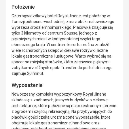
Położenie
Czterogwiazdkowy hotel Royal Jinene jest położony w
Tunezji północno-wschodniej, zaraz obok malowniczego
wybrzeża śródziemnomorskiego. Placówka znajduje się
tylko 3 kilometry od centrum Sousse, jednego z
piękniejszych miast w kontynentalnej części tego
słonecznego kraju. W centrum kurortu można znaleźć
wiele różnorodnych sklepów, ciekawe rozrywki, liczne
lokale gastronomiczne i usługowe. Warto wybrać się na
spacer na miejską starówkę, która zachwyca pięknymi
zabytkami z różnych epok. Transfer do portu lotniczego
zajmuje 20 minut.
Wyposażenie
Nowoczesny kompleks wypoczynkowy Royal Jinene
składa się z zadbanych, jasnych budynków o ciekawej
architekturze, które położone są na przestronnym terenie
z ogrodem i częścią rekreacyjną. Na przybywających do
placówki gości czeka urozmaicone wyposażenie, które
obejmuje lokale gastronomiczne, handlowe oraz
usługowe, salę konferencyjną, całodobową recepcję,