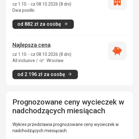
Tylko
cz 1.10. - cz 08.10.2026 (8 dni)
zakwatero
Dwa posiłki
od
882
zł
za osobę
Najlepsza cena
Najlepsza
cz 1.10. - cz 08.10.2026 (8 dni)
cena
All inclusive
/
Wrocław
od
2 196
zł
za osobę
Prognozowane ceny wycieczek w
nadchodzących miesiącach
Wykres przedstawia prognozowane ceny wycieczek w
nadchodzących miesiącach