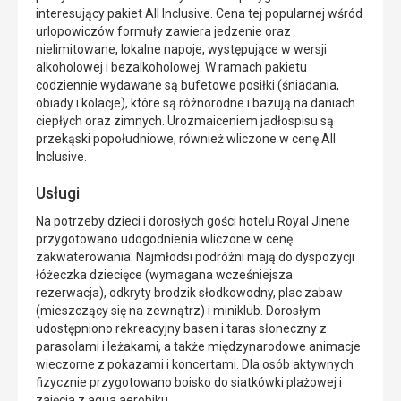
interesujący pakiet All Inclusive. Cena tej popularnej wśród
urlopowiczów formuły zawiera jedzenie oraz
nielimitowane, lokalne napoje, występujące w wersji
alkoholowej i bezalkoholowej. W ramach pakietu
codziennie wydawane są bufetowe posiłki (śniadania,
obiady i kolacje), które są różnorodne i bazują na daniach
ciepłych oraz zimnych. Urozmaiceniem jadłospisu są
przekąski popołudniowe, również wliczone w cenę All
Inclusive.
Usługi
Na potrzeby dzieci i dorosłych gości hotelu Royal Jinene
przygotowano udogodnienia wliczone w cenę
zakwaterowania. Najmłodsi podróżni mają do dyspozycji
łóżeczka dziecięce (wymagana wcześniejsza
rezerwacja), odkryty brodzik słodkowodny, plac zabaw
(mieszczący się na zewnątrz) i miniklub. Dorosłym
udostępniono rekreacyjny basen i taras słoneczny z
parasolami i leżakami, a także międzynarodowe animacje
wieczorne z pokazami i koncertami. Dla osób aktywnych
fizycznie przygotowano boisko do siatkówki plażowej i
zajęcia z aqua aerobiku.