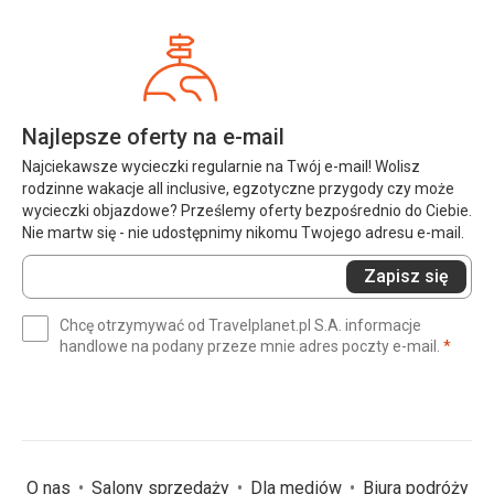
Najlepsze oferty na e-mail
Najciekawsze wycieczki regularnie na Twój e-mail! Wolisz
rodzinne wakacje all inclusive, egzotyczne przygody czy może
wycieczki objazdowe? Prześlemy oferty bezpośrednio do Ciebie.
Nie martw się - nie udostępnimy nikomu Twojego adresu e-mail.
Wprowadź
Zapisz się
swój
e-
Chcę otrzymywać od Travelplanet.pl S.A. informacje
mail
(wym
handlowe na podany przeze mnie adres poczty e-mail.
*
(wymagane)
*
O nas
Salony sprzedaży
Dla mediów
Biura podróży