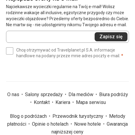
Obsługa była zawsze pomocna i przyjazna.
Najciekawsze wycieczki regularnie na Twój e-mail! Wolisz
rodzinne wakacje all inclusive, egzotyczne przygody czy może
Ta recenzja została automatycznie przetłumaczona za
wycieczki objazdowe? Prześlemy oferty bezpośrednio do Ciebie.
pomocą Google Translate
Nie martw się - nie udostępnimy nikomu Twojego adresu e-mail.
Wprowadź
Zapisz się
swój
e-
Chcę otrzymywać od Travelplanet.pl S.A. informacje
mail
(wym
handlowe na podany przeze mnie adres poczty e-mail.
*
(wymagane)
*
O nas
Salony sprzedaży
Dla mediów
Biura podróży
Kontakt
Kariera
Mapa serwisu
Blog o podróżach
Przewodnik turystyczny
Metody
płatności
Opinie o hotelach
Nowe hotele
Gwarancja
najniższej ceny