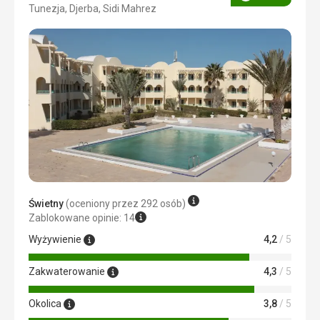
Ocena
Tunezja, Djerba, Sidi Mahrez
3/5
Świetny
(oceniony przez 292 osób)
Zablokowane opinie: 14
Wyżywienie
4,2
/ 5
Zakwaterowanie
4,3
/ 5
Okolica
3,8
/ 5