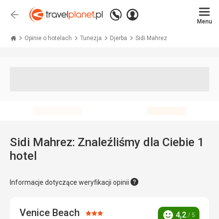
Zadzwoń
Zaloguj
Wstecz
+48 71 771 76 55
Menu
się
Travelplanet.pl
Opinie o hotelach
Tunezja
Djerba
Sidi Mahrez
Sidi Mahrez: Znaleźliśmy dla Ciebie 1
hotel
Informacje dotyczące weryfikacji opinii
Venice Beach
Ocena:
4,2
/ 5