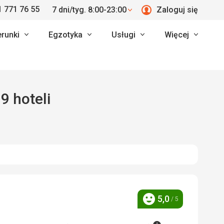
 771 76 55
7 dni/tyg. 8:00-23:00
Zaloguj się
erunki
Egzotyka
Usługi
Więcej
9 hoteli
5,0
/ 5
Ocena