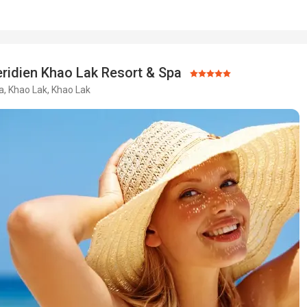
Zakwaterowanie
To nie było złe
Usługi
idealne dla mnie
ridien Khao Lak Resort & Spa
Ocena:
Ta recenzja została automatycznie przetłumaczona za pomocą
a, Khao Lak, Khao Lak
5/5