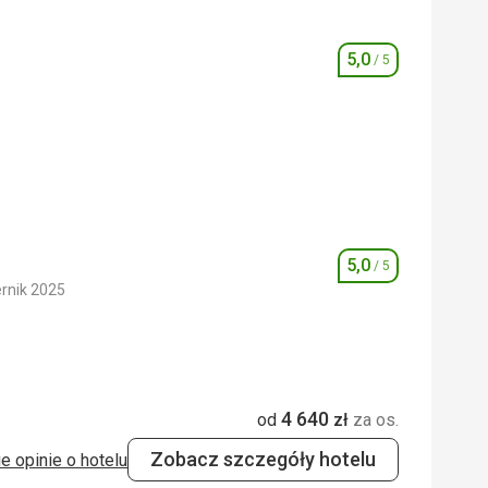
5,0
/ 5
Ocena
5,0
/ 5
5,0
/ 5
5,0
/ 5
Ocena
rnik 2025
5,0
/ 5
4 640
5,0
/ 5
od
zł
za os.
Zobacz szczegóły hotelu
e opinie o hotelu