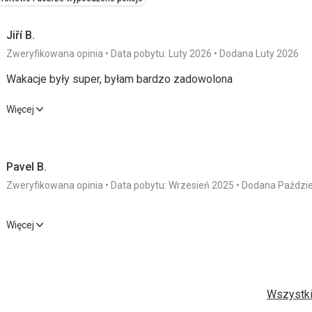
Jiří B.
Zweryfikowana opinia
Data pobytu: Luty 2026
Dodana Luty 2026
Wakacje były super, byłam bardzo zadowolona
Wakacje były super, byłam bardzo zadowolona
Więcej
Wyżywienie
5,0
/ 5
Usługi
Pavel B.
Zakwaterowanie
5,0
/ 5
Cena
Zweryfikowana opinia
Data pobytu: Wrzesień 2025
Dodana Paździe
Okolica
5,0
/ 5
Więcej
Wyżywienie
5,0
/ 5
Usługi
Plaża
Świetnie
Zakwaterowanie
5,0
/ 5
Cena
Wyżywienie
Wszystki
Fantastyczny
Okolica
5,0
/ 5