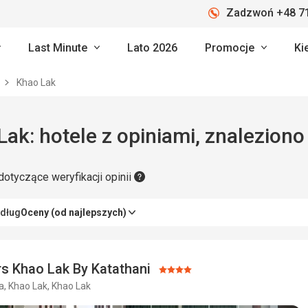
Zadzwoń +48 71
Last Minute
Lato 2026
Promocje
Ki
k
Khao Lak
ak: hotele z opiniami, znaleziono 
dotyczące weryfikacji opinii
edług
Oceny (od najlepszych)
s Khao Lak By Katathani
Ocena:
a, Khao Lak, Khao Lak
4/5