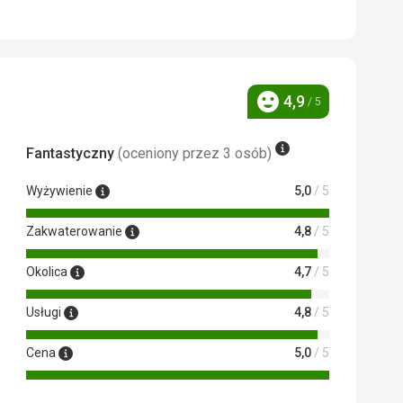
4,9
/ 5
Ocena
 Google Translate
Fantastyczny
(oceniony przez 3 osób)
Wyżywienie
5,0
/ 5
Zakwaterowanie
4,8
/ 5
Okolica
4,7
/ 5
Usługi
4,8
/ 5
Cena
5,0
/ 5