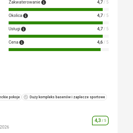
Zakwaterowanie
4,7
/ 5
Okolica
4,7
/ 5
Usługi
4,7
/ 5
Cena
4,6
/ 5
 Google Translate
nckie pokoje
Duży kompleks basenów i zaplecze sportowe
4,3
/ 5
Ocena
 2026