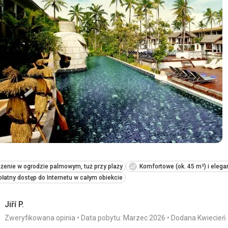
Zakwaterowanie
Duży, przestronny pokój dla 3 osób dorosłych.
Usługi
Doskonały
Ta recenzja została automatycznie przetłumaczona za pomocą
żenie w ogrodzie palmowym, tuż przy plaży
Komfortowe (ok. 45 m²) i elega
łatny dostęp do Internetu w całym obiekcie
Jiří P.
Zweryfikowana opinia
Data pobytu: Marzec 2026
Dodana Kwiecień