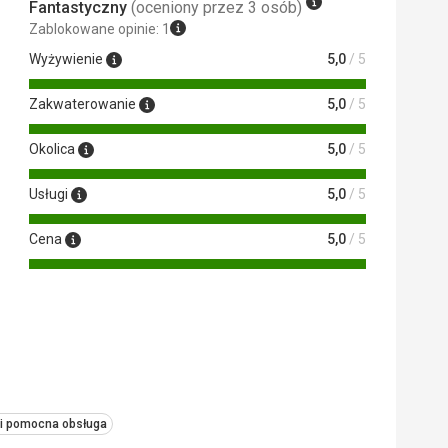
Fantastyczny
(oceniony przez 3 osób)
Zablokowane opinie: 1
Wyżywienie
5,0
/ 5
Zakwaterowanie
5,0
/ 5
Okolica
5,0
/ 5
Usługi
5,0
/ 5
Cena
5,0
/ 5
 i pomocna obsługa