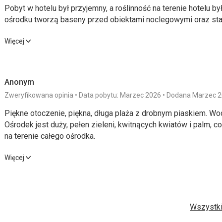
Pobyt w hotelu był przyjemny, a roślinność na terenie hotelu 
ośrodku tworzą baseny przed obiektami noclegowymi oraz st
Pobyt w hotelu był przyjemny, a roślinność na terenie hotelu 
Więcej
ośrodku tworzą baseny przed obiektami noclegowymi oraz st
Wyżywienie
4,0
/ 5
Usługi
Anonym
Zakwaterowanie
4,0
/ 5
Cena
Zweryfikowana opinia
Data pobytu: Marzec 2026
Dodana Marzec 
Piękne otoczenie, piękna, długa plaża z drobnym piaskiem. Wo
Okolica
3,0
/ 5
Ośrodek jest duży, pełen zieleni, kwitnących kwiatów i palm, c
na terenie całego ośrodka.
Plaża
O plażę dba personel. Mają oni dobry zwyczaj, że jeśli turysta 
Piękne otoczenie, piękna, długa plaża z drobnym piaskiem. Wo
Więcej
dłużej niż godzinę, „zajęty” leżak może zostać utracony, gdy na
Ośrodek jest duży, pełen zieleni, kwitnących kwiatów i palm, c
Zazwyczaj działo się to rano, kiedy wielu turystów „zajmowało
na terenie całego ośrodka.
uniknąć podejrzeń, robili zdjęcia telefonami komórkowymi. Wej
Wyżywienie
4,0
/ 5
Usługi
podczas odpływu tworzy się 1-1,5-metrowy pas małych kamieni 
Wszystki
nieprzyjemne. Biorąc pod uwagę drobny piasek, który wiruje na