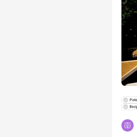
Poło
Bezp