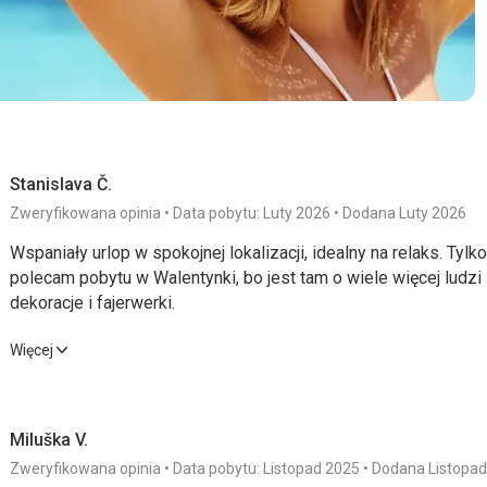
Stanislava Č.
Zweryfikowana opinia
Data pobytu: Luty 2026
Dodana Luty 2026
Wspaniały urlop w spokojnej lokalizacji, idealny na relaks. Tylko
polecam pobytu w Walentynki, bo jest tam o wiele więcej ludzi
dekoracje i fajerwerki.
Wspaniały urlop w spokojnej lokalizacji, idealny na relaks. Tylko
Więcej
polecam pobytu w Walentynki, bo jest tam o wiele więcej ludzi
dekoracje i fajerwerki.
Miluška V.
Wyżywienie
5,0
/ 5
Usługi
Zweryfikowana opinia
Data pobytu: Listopad 2025
Dodana Listopad