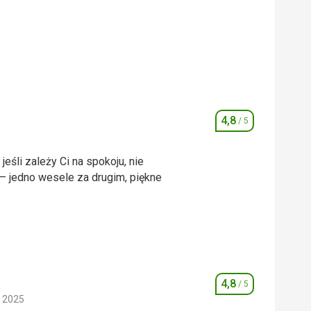
4,8
/ 5
Ocena
 jeśli zależy Ci na spokoju, nie
 – jedno wesele za drugim, piękne
 jeśli zależy Ci na spokoju, nie
 – jedno wesele za drugim, piękne
4,8
4,0
/ 5
/ 5
Ocena
 2025