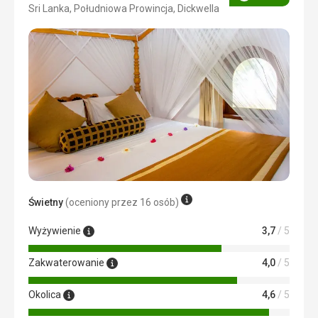
Ocena
Sri Lanka, Południowa Prowincja, Dickwella
3/5
Świetny
(oceniony przez 16 osób)
Wyżywienie
3,7
/ 5
Zakwaterowanie
4,0
/ 5
Okolica
4,6
/ 5