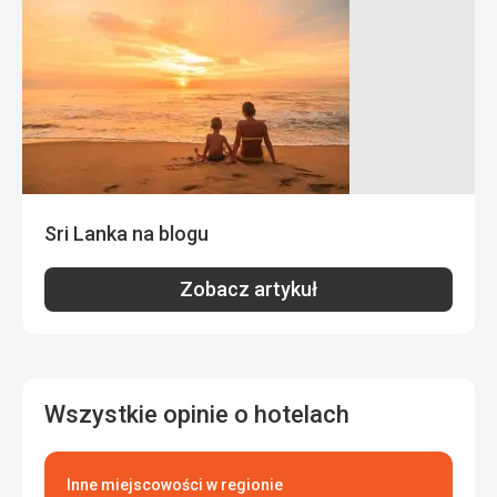
Zakwaterowanie
Ładne, zgodne z opisem, pokoje jak i cały ośrodek czysty
Usługi
Ogólne wrażenie z hotelu jest pozytywne, miła i pomocna
obsługa, zawsze starają się dostosować
Ta recenzja została automatycznie przetłumaczona za
pomocą Google Translate
Sri Lanka na blogu
Zobacz artykuł
Wszystkie opinie o hotelach
Inne miejscowości w regionie