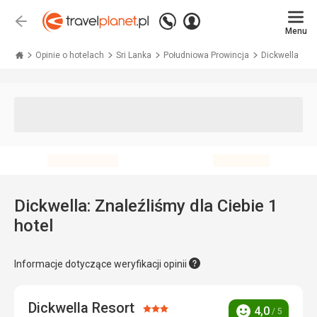
Zadzwoń
Zaloguj
Wstecz
+48 71 771 76 55
Menu
się
Travelplanet.pl
Opinie o hotelach
Sri Lanka
Południowa Prowincja
Dickwella
Dickwella: Znaleźliśmy dla Ciebie 1
hotel
Informacje dotyczące weryfikacji opinii
Dickwella Resort
Ocena:
4,0
/ 5