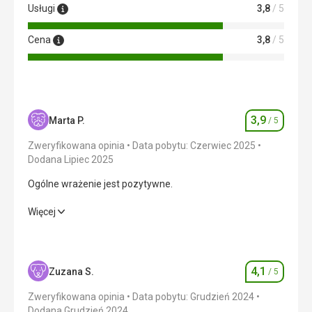
Usługi
3,8
/ 5
Cena
3,8
/ 5
3,9
Marta P.
/ 5
Ocena
Zweryfikowana opinia
Data pobytu: Czerwiec 2025
Dodana Lipiec 2025
Ogólne wrażenie jest pozytywne.
Ogólne wrażenie jest pozytywne.
Więcej
Wyżywienie
3,0
/ 5
Zakwaterowanie
4,0
/ 5
4,1
Zuzana S.
/ 5
Ocena
Okolica
4,0
/ 5
Zweryfikowana opinia
Data pobytu: Grudzień 2024
Dodana Grudzień 2024