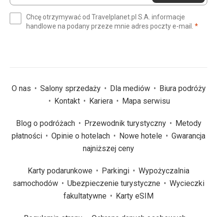
e-
Chcę otrzymywać od Travelplanet.pl S.A. informacje
mail
(wym
handlowe na podany przeze mnie adres poczty e-mail.
*
(wymagane)
*
O nas
Salony sprzedaży
Dla mediów
Biura podróży
Kontakt
Kariera
Mapa serwisu
Blog o podróżach
Przewodnik turystyczny
Metody
płatności
Opinie o hotelach
Nowe hotele
Gwarancja
najniższej ceny
Karty podarunkowe
Parkingi
Wypożyczalnia
samochodów
Ubezpieczenie turystyczne
Wycieczki
fakultatywne
Karty eSIM