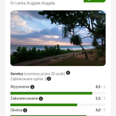
Ocena
Sri Lanka, Koggala, Koggala
3/5
Świetny
(oceniony przez 25 osób)
Zablokowane opinie: 2
Wyżywienie
4,3
/ 5
Zakwaterowanie
3,5
/ 5
Okolica
4,0
/ 5