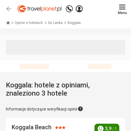
Zadzwoń
Zaloguj
Wstecz
+48 71 771 76 55
Menu
się
Travelplanet.pl
Opinie o hotelach
Sri Lanka
Koggala
Koggala: hotele z opiniami,
znaleziono 3 hotele
Informacje dotyczące weryfikacji opinii
Koggala Beach
Ocena:
3,9
/ 5