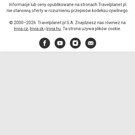
Informacje lub ceny opublikowane na stronach Travelplanet.pl
nie stanowią oferty w rozumieniu przepisów kodeksu cywilnego.
© 2000–2026. Travelplanet.pl S.A. Znajdziesz nas również na
Invia.cz
,
Invia.sk
i
Invia.hu
. Ta strona używa plików cookie.
Facebook
YouTube
Instagram
E-
mail