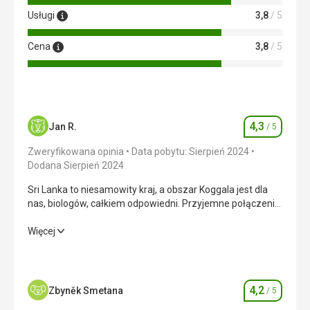
Usługi
3,8
/ 5
Cena
3,8
/ 5
4,3
Jan R.
/ 5
Ocena
Zweryfikowana opinia
Data pobytu: Sierpień 2024
Dodana Sierpień 2024
Sri Lanka to niesamowity kraj, a obszar Koggala jest dla
nas, biologów, całkiem odpowiedni. Przyjemne połączenie
zabawy i relaksu.
Sri Lanka to niesamowity kraj, a obszar Koggala jest dla
Więcej
nas, biologów, całkiem odpowiedni. Przyjemne połączenie
zabawy i relaksu.
Wyżywienie
4,0
/ 5
4,2
Zbyněk Smetana
/ 5
Ocena