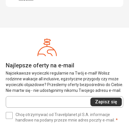
Najlepsze oferty na e-mail
Najciekawsze wycieczki regularnie na Twój e-mail! Wolisz
rodzinne wakacje all inclusive, egzotyczne przygody czy może
wycieczki objazdowe? Prześlemy oferty bezpośrednio do Ciebie.
Nie martw się - nie udostępnimy nikomu Twojego adresu e-mail.
Wprowadź
Zapisz się
swój
e-
Chcę otrzymywać od Travelplanet.pl S.A. informacje
mail
(wym
handlowe na podany przeze mnie adres poczty e-mail.
*
(wymagane)
*