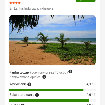
Ocena
Ocena:
Sri Lanka, Induruwa, Induruwa
4/5
Fantastyczny
(oceniony przez 40 osób)
Zablokowane opinie: 5
Wyżywienie
4,3
/ 5
Zakwaterowanie
4,6
/ 5