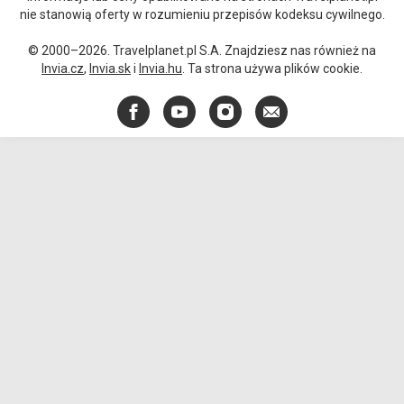
nie stanowią oferty w rozumieniu przepisów kodeksu cywilnego.
© 2000–2026. Travelplanet.pl S.A. Znajdziesz nas również na
Invia.cz
,
Invia.sk
i
Invia.hu
. Ta strona używa plików cookie.
Facebook
YouTube
Instagram
E-
mail