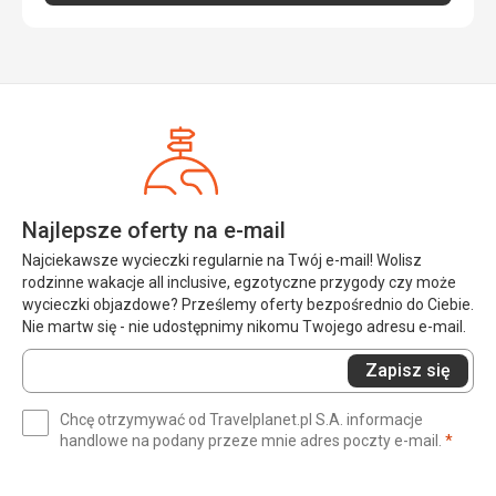
Usługi
Opiekowali się nami chętnie, sprzątali codziennie, nawet
balkon. Ręczniki codziennie czyste.
Ta recenzja została automatycznie przetłumaczona za
pomocą Google Translate
Najlepsze oferty na e-mail
Najciekawsze wycieczki regularnie na Twój e-mail! Wolisz
rodzinne wakacje all inclusive, egzotyczne przygody czy może
wycieczki objazdowe? Prześlemy oferty bezpośrednio do Ciebie.
Nie martw się - nie udostępnimy nikomu Twojego adresu e-mail.
Wprowadź
Zapisz się
swój
e-
Chcę otrzymywać od Travelplanet.pl S.A. informacje
mail
(wym
handlowe na podany przeze mnie adres poczty e-mail.
*
(wymagane)
*