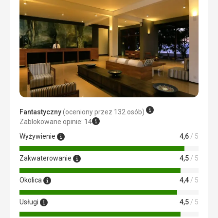
Wyżywienie
Różnorodne jedzenie z wyborem gotowych specjałów
regionalnych, grillowane owoce i mięso według życzenia,
zawsze świeże owoce, sałatki, słodkie desery, owocowe
napoje bezalkoholowe i alkoholowe do wyboru, dostawa
drinków mieszanych na plażę, leżaki lub do basenów
hotelowych, bardzo miła i pomocna obsługa.
Zakwaterowanie
Ogólnie całkiem zadowalająco. Klimatyzacja, wentylacja
sufitowa, telewizor z wyborem kanałów satelitarnych,
łazienka z prysznicem w pokoju, widok na morze z
Fantastyczny
(oceniony przez 132 osób)
balkonu. Czystość pokoi, codzienne sprzątanie i
Zablokowane opinie: 14
uzupełnianie wszystkiego, co niezbędne.
Wyżywienie
4,6
/ 5
Usługi
Usługi były całkowicie odpowiednie, a personel był gotowy
Zakwaterowanie
4,5
/ 5
zrobić wszystko, co w jego mocy, aby spełnić oczekiwania
gości.
Okolica
4,4
/ 5
Ta recenzja została automatycznie przetłumaczona za
pomocą Google Translate
Usługi
4,5
/ 5