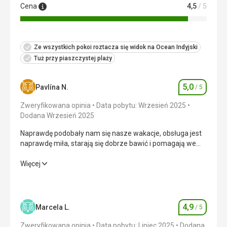
Cena
4,5
/ 5
Ze wszystkich pokoi roztacza się widok na Ocean Indyjski
Tuż przy piaszczystej plaży
5,0
Pavlína N.
/ 5
Ocena
Zweryfikowana opinia
Data pobytu: Wrzesień 2025
Dodana Wrzesień 2025
Naprawdę podobały nam się nasze wakacje, obsługa jest
naprawdę miła, starają się dobrze bawić i pomagają we
wszystkim.
Naprawdę podobały nam się nasze wakacje, obsługa jest
Więcej
naprawdę miła, starają się dobrze bawić i pomagają we
wszystkim.
Wyżywienie
5,0
/ 5
4,9
Marcela L.
/ 5
Ocena
Zakwaterowanie
5,0
/ 5
Zweryfikowana opinia
Data pobytu: Lipiec 2025
Dodana