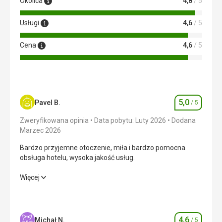
Okolica
4,8
/ 5
Usługi
4,6
/ 5
Cena
4,6
/ 5
5,0
Pavel B.
/ 5
Ocena
Zweryfikowana opinia
Data pobytu: Luty 2026
Dodana
Marzec 2026
Bardzo przyjemne otoczenie, miła i bardzo pomocna
obsługa hotelu, wysoka jakość usług.
Bardzo przyjemne otoczenie, miła i bardzo pomocna
Więcej
obsługa hotelu, wysoka jakość usług.
Wyżywienie
5,0
/ 5
4,6
Michał N.
/ 5