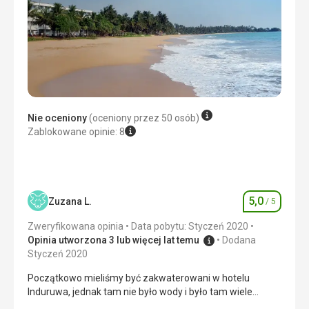
Zakwaterowanie
Dobry
Usługi
Sprzątane codziennie, tylko gdzieniegdzie brakowało
ręcznika, mydła i kosmetyków, musieliśmy prosić
Ta recenzja została automatycznie przetłumaczona za
pomocą Google Translate
Nie oceniony
(oceniony przez 50 osób)
Zablokowane opinie: 8
5,0
Zuzana L.
/ 5
Ocena
Zweryfikowana opinia
Data pobytu: Styczeń 2020
Opinia utworzona 3 lub więcej lat temu
Dodana
Styczeń 2020
Początkowo mieliśmy być zakwaterowani w hotelu
Induruwa, jednak tam nie było wody i było tam wiele
innych problemów. Nie polecam tego hotelu, muszę