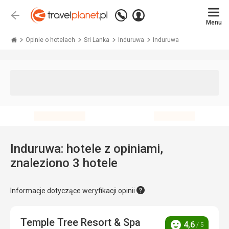
Zadzwoń
Zaloguj
Wstecz
+48 71 771 76 55
Menu
się
Travelplanet.pl
Opinie o hotelach
Sri Lanka
Induruwa
Induruwa
Induruwa: hotele z opiniami,
znaleziono 3 hotele
Informacje dotyczące weryfikacji opinii
Temple Tree Resort & Spa
4,6
/ 5