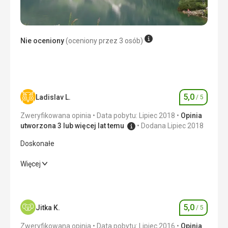
Ta recenzja została automatycznie przetłumaczona za
pomocą Google Translate
Nie oceniony
(oceniony przez 3 osób)
5,0
Ladislav L.
/ 5
Ocena
Zweryfikowana opinia
Data pobytu: Lipiec 2018
Opinia
utworzona 3 lub więcej lat temu
Dodana Lipiec 2018
Doskonałe
Doskonałe
Więcej
Cena
5,0
/ 5
5,0
Jitka K.
/ 5
Ocena
Wyżywienie
Doskonała
Zweryfikowana opinia
Data pobytu: Lipiec 2016
Opinia