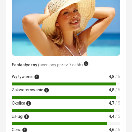
Pani.
Fantastyczny
(oceniony przez 7 osób)
Wyżywienie
4,8
/ 5
Zakwaterowanie
4,8
/ 5
Okolica
4,7
/ 5
Usługi
4,4
/ 5
Cena
4,6
/ 5