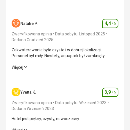
4,4
Natálie P.
/ 5
Ocena
Zweryfikowana opinia
Data pobytu: Listopad 2025
Dodana Grudzień 2025
Zakwaterowanie było czyste i w dobrej lokalizacji.
Personel był miły. Niestety, aquapark był zamknięty
podczas naszego pobytu. Parking nie był wliczony w cenę
pobytu. Jedzenie było wystarczające i smaczne.
Zakwaterowanie było czyste i w dobrej lokalizacji.
Więcej
Personel był miły. Niestety, aquapark był zamknięty
podczas naszego pobytu. Parking nie był wliczony w cenę
pobytu. Jedzenie było wystarczające i smaczne.
3,9
Yvetta K.
/ 5
Ocena
Wyżywienie
4,0
/ 5
Zweryfikowana opinia
Data pobytu: Wrzesień 2023
Zakwaterowanie
5,0
/ 5
Dodana Wrzesień 2023
Hotel jest piękny, czysty, nowoczesny.
Okolica
4,0
/ 5