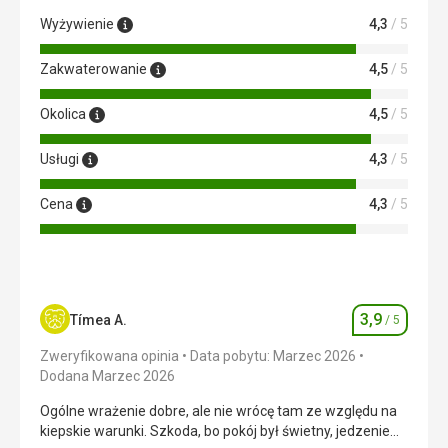
Cena
3,0
/ 5
Wyżywienie
4,3
/ 5
Zakwaterowanie
4,5
/ 5
Okolica
4,5
/ 5
Usługi
4,3
/ 5
Cena
4,3
/ 5
3,9
Tímea A.
/ 5
Ocena
Zweryfikowana opinia
Data pobytu: Marzec 2026
Dodana Marzec 2026
Ogólne wrażenie dobre, ale nie wrócę tam ze względu na
kiepskie warunki. Szkoda, bo pokój był świetny, jedzenie