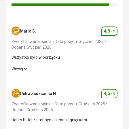
4,8
Mário S.
/ 5
Ocena
Zweryfikowana opinia
Data pobytu: Styczeń 2026
Dodana Styczeń 2026
Wszystko było w porządku
Wszystko było w porządku
Więcej
Wyżywienie
5,0
/ 5
Zakwaterowanie
5,0
/ 5
4,5
Petra Zsuzsanna N.
/ 5
Ocena
Okolica
4,0
/ 5
Zweryfikowana opinia
Data pobytu: Grudzień 2025
Dodana Grudzień 2025
Usługi
5,0
/ 5
Dobry hotel z drobnymi niedociągnięciami
Cena
5,0
/ 5