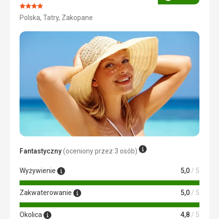
Ocena
Ocena:
Polska, Tatry, Zakopane
4/5
Fantastyczny
(oceniony przez 3 osób)
Wyżywienie
5,0
/ 5
Zakwaterowanie
5,0
/ 5
Okolica
4,8
/ 5