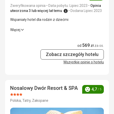
Zweryfikowana opinia
Data pobytu: Lipiec 2023
Opinia
Okolica
5,0
/ 5
utworzona 3 lub więcej lat temu
Dodana Lipiec 2023
Wspaniały hotel dla rodzin z dziećmi
Usługi
5,0
/ 5
Wspaniały hotel dla rodzin z dziećmi
Więcej
Cena
5,0
/ 5
Wyżywienie
5,0
/ 5
569
od
zł
za os.
Plaża
Zakwaterowanie
5,0
/ 5
Bliska odległość do szlaków górskich.
Zobacz szczegóły hotelu
Wyżywienie
Okolica
5,0
/ 5
Wszystkie opinie o hotelu
Bardzo wysoko oceniam jakość posiłków.
Usługi
5,0
/ 5
Zakwaterowanie
Pokój duży i komfortowy
Cena
5,0
/ 5
Usługi
Nosalowy Dwór Resort & SPA
4,7
Hotel posiada szeroki zakres usług dodatkowych
/ 5
Ocena
Ocena:
Wyżywienie
Polska, Tatry, Zakopane
4/5
Śniadania bogate i różnorodne.
Zakwaterowanie
Pokój czysty, room service idealny - przemiła i fachowa