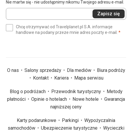
Nie martw się - nie udostępnimy nikomu Twojego adresu e-mail.
Wprowadź
Zapisz się
swój
e-
Chcę otrzymywać od Travelplanet.pl S.A. informacje
mail
(wym
handlowe na podany przeze mnie adres poczty e-mail.
*
(wymagane)
*
O nas
Salony sprzedaży
Dla mediów
Biura podróży
Kontakt
Kariera
Mapa serwisu
Blog o podróżach
Przewodnik turystyczny
Metody
płatności
Opinie o hotelach
Nowe hotele
Gwarancja
najniższej ceny
Karty podarunkowe
Parkingi
Wypożyczalnia
samochodów
Ubezpieczenie turystyczne
Wycieczki