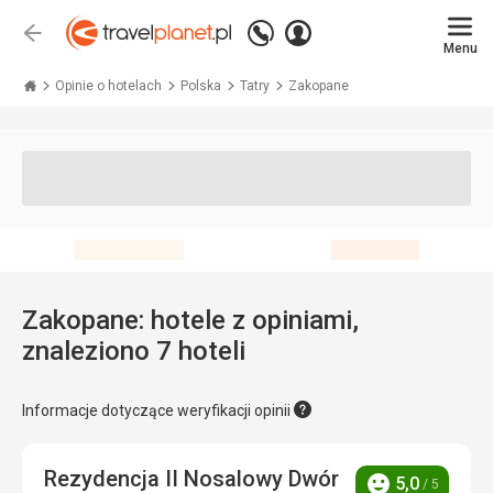
Zadzwoń
Zaloguj
Wstecz
+48 71 771 76 55
Menu
się
Travelplanet.pl
Opinie o hotelach
Polska
Tatry
Zakopane
Zakopane: hotele z opiniami,
znaleziono 7 hoteli
Informacje dotyczące weryfikacji opinii
Rezydencja II Nosalowy Dwór
5,0
/ 5