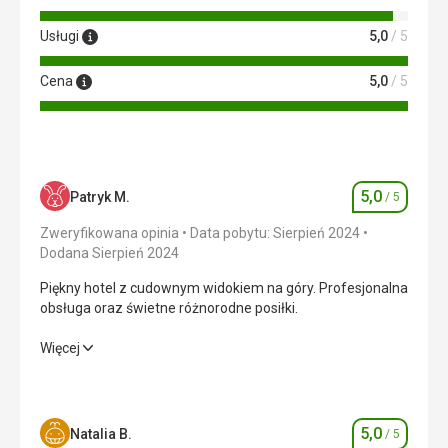
Usługi
5,0
/ 5
Cena
5,0
/ 5
5,0
Patryk M.
/ 5
Ocena
Zweryfikowana opinia
Data pobytu: Sierpień 2024
Dodana Sierpień 2024
Piękny hotel z cudownym widokiem na góry. Profesjonalna
obsługa oraz świetne różnorodne posiłki.
Piękny hotel z cudownym widokiem na góry. Profesjonalna
Więcej
obsługa oraz świetne różnorodne posiłki.
Wyżywienie
5,0
/ 5
5,0
Natalia B.
/ 5
Ocena
Zakwaterowanie
5,0
/ 5