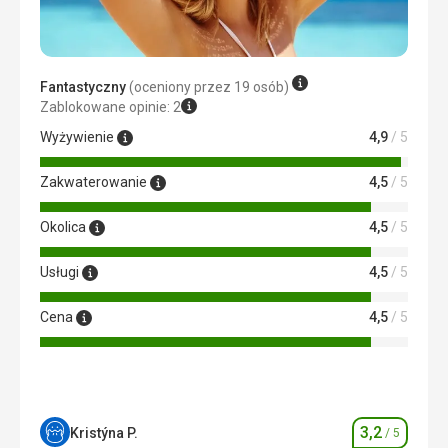
rozczarowanie.
Ta recenzja została automatycznie przetłumaczona za
pomocą Google Translate
Fantastyczny
(oceniony przez 19 osób)
Zablokowane opinie: 2
Wyżywienie
4,9
/ 5
Zakwaterowanie
4,5
/ 5
Okolica
4,5
/ 5
Usługi
4,5
/ 5
Cena
4,5
/ 5
3,2
Kristýna P.
/ 5
Ocena