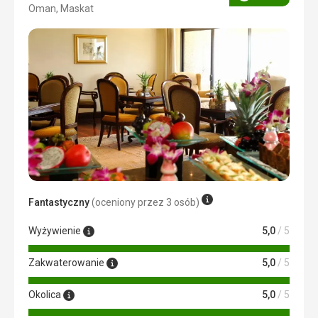
Ocena
Oman, Maskat
4/5
Fantastyczny
(oceniony przez 3 osób)
Wyżywienie
5,0
/ 5
Zakwaterowanie
5,0
/ 5
Okolica
5,0
/ 5