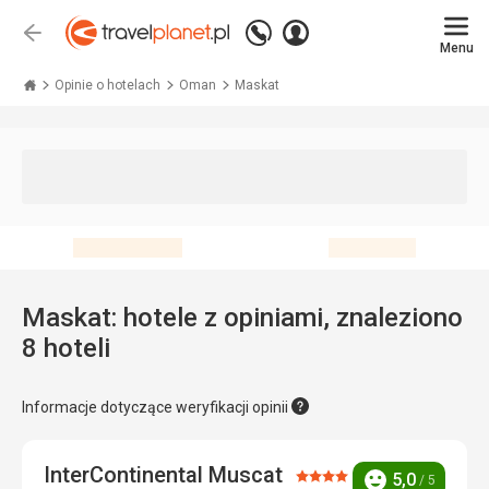
Zadzwoń
Zaloguj
Wstecz
+48 71 771 76 55
Menu
się
Travelplanet.pl
Opinie o hotelach
Oman
Maskat
Maskat: hotele z opiniami, znaleziono
8 hoteli
Informacje dotyczące weryfikacji opinii
InterContinental Muscat
Ocena:
5,0
/ 5