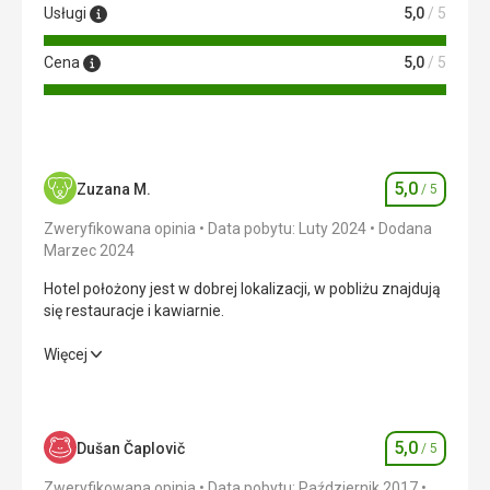
Usługi
5,0
/ 5
Cena
5,0
/ 5
5,0
Zuzana M.
/ 5
Ocena
Zweryfikowana opinia
Data pobytu: Luty 2024
Dodana
Marzec 2024
Hotel położony jest w dobrej lokalizacji, w pobliżu znajdują
się restauracje i kawiarnie.
Hotel położony jest w dobrej lokalizacji, w pobliżu znajdują
Więcej
się restauracje i kawiarnie.
Wyżywienie
5,0
/ 5
5,0
Dušan Čaplovič
/ 5
Ocena
Zakwaterowanie
5,0
/ 5
Zweryfikowana opinia
Data pobytu: Październik 2017