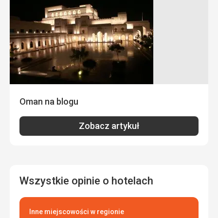
drugiej strony jest dużo roślin, a przy większej fali i wietrze
morze przy plaży oraz sama plaża są pełne roślin, które
pracownicy hotelu usuwają (nie bardzo im to wychodzi).
Wyżywienie
Jedzenie typowe dla ośrodków wypoczynkowych
Zakwaterowanie
Zakwaterowanie w głównym budynku jest na dobrym
poziomie, natomiast w samodzielnie stojących domkach -
chaletach jest znacznie gorsze.
Oman na blogu
Usługi
Na przyzwoitym poziomie
Zobacz artykuł
Ta recenzja została automatycznie przetłumaczona za
pomocą Google Translate
Wszystkie opinie o hotelach
Inne miejscowości w regionie