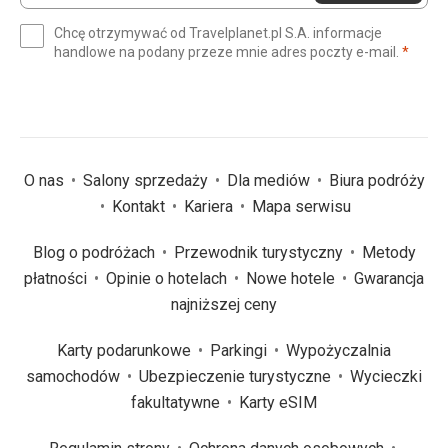
e-
Chcę otrzymywać od Travelplanet.pl S.A. informacje
mail
(wym
handlowe na podany przeze mnie adres poczty e-mail.
*
(wymagane)
*
O nas
Salony sprzedaży
Dla mediów
Biura podróży
Kontakt
Kariera
Mapa serwisu
Blog o podróżach
Przewodnik turystyczny
Metody
płatności
Opinie o hotelach
Nowe hotele
Gwarancja
najniższej ceny
Karty podarunkowe
Parkingi
Wypożyczalnia
samochodów
Ubezpieczenie turystyczne
Wycieczki
fakultatywne
Karty eSIM