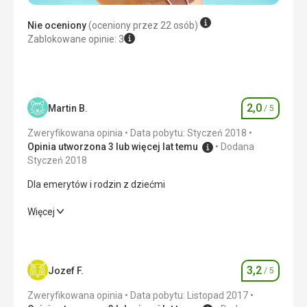
w porządku z ciszą, bez hałasu i ryczącej muzyki.
Nie oceniony
(oceniony przez 22 osób)
Usługi
Zablokowane opinie: 3
Usługi hotelowe były niesamowite, nie mogę nic zarzucić.
Ta recenzja została automatycznie przetłumaczona za
pomocą Google Translate
2,0
Martin B.
/ 5
Ocena
Zweryfikowana opinia
Data pobytu: Styczeń 2018
Opinia utworzona 3 lub więcej lat temu
Dodana
Styczeń 2018
Dla emerytów i rodzin z dziećmi
Dla emerytów i rodzin z dziećmi
Więcej
Wyżywienie
2,0
/ 5
Zakwaterowanie
2,0
/ 5
3,2
Jozef F.
/ 5
Ocena
Okolica
1,0
/ 5
Zweryfikowana opinia
Data pobytu: Listopad 2017