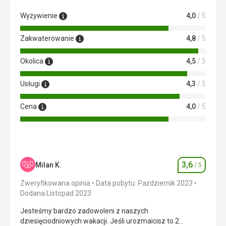
Wyżywienie
4,0
/ 5
Zakwaterowanie
4,8
/ 5
Okolica
4,5
/ 5
Usługi
4,3
/ 5
Cena
4,0
/ 5
3,6
Milan K.
/ 5
Ocena
Zweryfikowana opinia
Data pobytu: Październik 2023
Dodana Listopad 2023
Jesteśmy bardzo zadowoleni z naszych
dziesięciodniowych wakacji. Jeśli urozmaicisz to 2