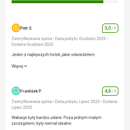
Świetnie, świetnie, bez dalszych komentarzy.
Ta recenzja została automatycznie przetłumaczona za
pomocą Google Translate
5,0
Petr S.
/ 5
Ocena
Zweryfikowana opinia
Data pobytu: Grudzień 2025
Dodana Grudzień 2025
Jeden z najlepszych hoteli, jakie odwiedziłem
Jeden z najlepszych hoteli, jakie odwiedziłem
Więcej
Wyżywienie
5,0
/ 5
Zakwaterowanie
5,0
/ 5
4,6
František P.
/ 5
Ocena
Okolica
5,0
/ 5
Zweryfikowana opinia
Data pobytu: Lipiec 2025
Dodana
Lipiec 2025
Usługi
5,0
/ 5
Wakacje były bardzo udane. Poza jednym małym
szczegółem, były niemal idealne.
Cena
5,0
/ 5