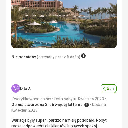
temperaturze 33 stopni od 9:00 i bez drinka, to jest to
Wyżywienie
porażka...
dobre, ale drogie
Zakwaterowanie
Zakwaterowanie
Hotel był piękny, pokoje duże i przestronne... Jedyną
standard
rzeczą, która trochę mi przeszkadzała, był hałas
klimatyzatorów.
Usługi
standardowe sprzątanie, średnia czystość basenu
Usługi
Obsługa hotelowa była świetna, za dodatkową opłatą
Ta recenzja została automatycznie przetłumaczona za
mogliśmy nawet przedłużyć dobową godzinę
Nie oceniony
(oceniony przez 6 osób)
pomocą Google Translate
wymeldowania... Poza tym jesteśmy bardzo zadowoleni.
Ta recenzja została automatycznie przetłumaczona za
pomocą Google Translate
4,6
Dita A.
/ 5
Ocena
Zweryfikowana opinia
Data pobytu: Kwiecień 2023
Opinia utworzona 3 lub więcej lat temu
Dodana
Kwiecień 2023
Wakacje były super i bardzo nam się podobało. Pobyt
raczej odpowiedni dla klientów lubiących spokój i