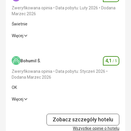
Zweryfikowana opinia
Data pobytu: Luty 2026
Dodana
Marzec 2026
Świetnie
Świetnie
Więcej
Wyżywienie
3,0
/ 5
Zakwaterowanie
5,0
/ 5
4,1
Bohumil Š.
/ 5
Ocena
Okolica
4,0
/ 5
Zweryfikowana opinia
Data pobytu: Styczeń 2026
Dodana Marzec 2026
Usługi
5,0
/ 5
OK
Cena
3,0
/ 5
OK
Więcej
Wyżywienie
2,0
/ 5
Plaża
Plaża jest łagodna, w czasie odpływu jest bardzo mało
Zobacz szczegóły hotelu
Zakwaterowanie
5,0
/ 5
wody, można nurkować z rurką – nie ma nic do oglądania,
Wszystkie opinie o hotelu
trzeba pojechać gdzieś indziej, np. na wycieczkę nurkową.