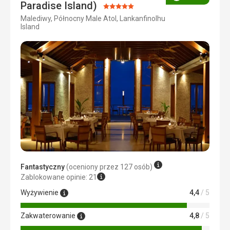
Ocena
Paradise Island)
Ocena:
Malediwy, Północny Male Atol, Lankanfinolhu
5/5
Island
Fantastyczny
(oceniony przez 127 osób)
Zablokowane opinie: 21
Wyżywienie
4,4
/ 5
Zakwaterowanie
4,8
/ 5