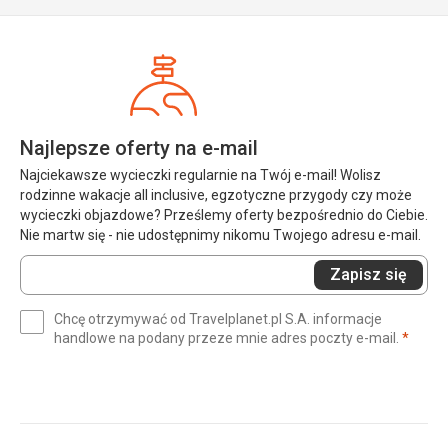
Najlepsze oferty na e-mail
Najciekawsze wycieczki regularnie na Twój e-mail! Wolisz
rodzinne wakacje all inclusive, egzotyczne przygody czy może
wycieczki objazdowe? Prześlemy oferty bezpośrednio do Ciebie.
Nie martw się - nie udostępnimy nikomu Twojego adresu e-mail.
Wprowadź
Zapisz się
swój
e-
Chcę otrzymywać od Travelplanet.pl S.A. informacje
mail
(wym
handlowe na podany przeze mnie adres poczty e-mail.
*
(wymagane)
*