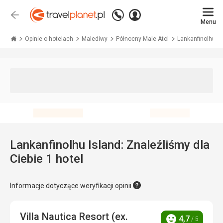
Zadzwoń
Zaloguj
Wstecz
+48 71 771 76 55
Menu
się
Travelplanet.pl
Opinie o hotelach
Malediwy
Północny Male Atol
Lankanfinolhu Is
Lankanfinolhu Island: Znaleźliśmy dla
Ciebie 1 hotel
Informacje dotyczące weryfikacji opinii
Villa Nautica Resort (ex.
4,7
/ 5