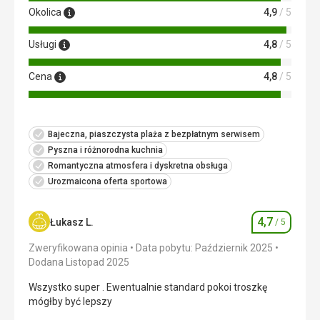
Okolica
4,9
/ 5
Usługi
4,8
/ 5
Cena
4,8
/ 5
Bajeczna, piaszczysta plaża z bezpłatnym serwisem
Pyszna i różnorodna kuchnia
Romantyczna atmosfera i dyskretna obsługa
Urozmaicona oferta sportowa
4,7
Łukasz L.
/ 5
Ocena
Zweryfikowana opinia
Data pobytu: Październik 2025
Dodana Listopad 2025
Wszystko super . Ewentualnie standard pokoi troszkę
mógłby być lepszy