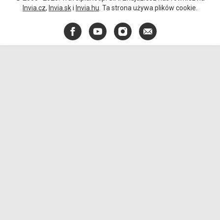
Invia.cz
,
Invia.sk
i
Invia.hu
. Ta strona używa plików cookie.
Facebook
YouTube
Instagram
E-
mail