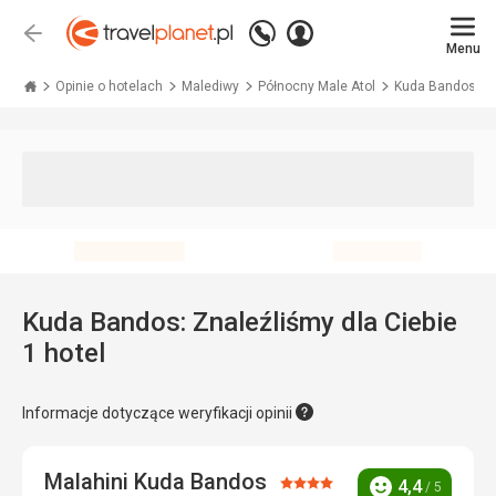
Zadzwoń
Zaloguj
Wstecz
+48 71 771 76 55
Menu
się
Travelplanet.pl
Opinie o hotelach
Malediwy
Północny Male Atol
Kuda Bandos
Kuda Bandos: Znaleźliśmy dla Ciebie
1 hotel
Informacje dotyczące weryfikacji opinii
Malahini Kuda Bandos
Ocena:
4,4
/ 5