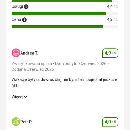
Usługi
4,4
/ 5
Cena
4,3
/ 5
4,9
Andrea T.
/ 5
Ocena
Zweryfikowana opinia
Data pobytu: Czerwiec 2026
Dodana Czerwiec 2026
Wakacje były cudowne, chętnie bym tam pojechał jeszcze
raz.
Wakacje były cudowne, chętnie bym tam pojechał jeszcze
Więcej
raz.
Wyżywienie
4,0
/ 5
4,0
Petr P.
/ 5
Ocena
Zakwaterowanie
5,0
/ 5