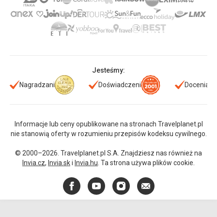
Jesteśmy:
Nagradzani
Doświadczeni
Doceniani
Informacje lub ceny opublikowane na stronach Travelplanet.pl
nie stanowią oferty w rozumieniu przepisów kodeksu cywilnego.
© 2000–2026. Travelplanet.pl S.A. Znajdziesz nas również na
Invia.cz
,
Invia.sk
i
Invia.hu
. Ta strona używa plików cookie.
Facebook
YouTube
Instagram
E-
mail