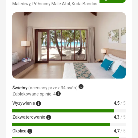
Ocena
Malediwy, Północny Male Atol, Kuda Bandos
4/5
Świetny
(oceniony przez 34 osób)
Zablokowane opinie: 4
Wyżywienie
4,5
/ 5
Zakwaterowanie
4,3
/ 5
Okolica
4,7
/ 5