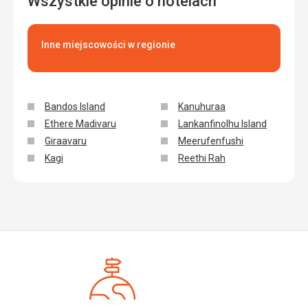
Wszystkie opinie o hotelach
powolni, przynoszą coś innego niż zamówiliśmy. Bardzo
źle. Obsługa pokoju jest słaba. Zamiast posprzątać,
sprzątaczka pyta, czy chcemy posprzątać, a jedyne, co
Inne miejscowości w regionie
potrafi, to poprosić o napiwek. Gdyby morze nie było tak
wspaniałe, uznałbym to za stratę pieniędzy.
Ta recenzja została automatycznie przetłumaczona za
pomocą Google Translate
Bandos Island
Kanuhuraa
Ethere Madivaru
Lankanfinolhu Island
Giraavaru
Meerufenfushi
Kagi
Reethi Rah