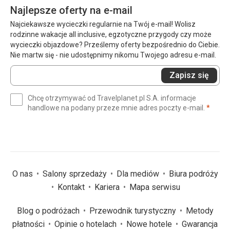
Najlepsze oferty na e-mail
Najciekawsze wycieczki regularnie na Twój e-mail! Wolisz
rodzinne wakacje all inclusive, egzotyczne przygody czy może
wycieczki objazdowe? Prześlemy oferty bezpośrednio do Ciebie.
Nie martw się - nie udostępnimy nikomu Twojego adresu e-mail.
Wprowadź
Zapisz się
swój
e-
Chcę otrzymywać od Travelplanet.pl S.A. informacje
mail
(wym
handlowe na podany przeze mnie adres poczty e-mail.
*
(wymagane)
*
O nas
Salony sprzedaży
Dla mediów
Biura podróży
Kontakt
Kariera
Mapa serwisu
Blog o podróżach
Przewodnik turystyczny
Metody
płatności
Opinie o hotelach
Nowe hotele
Gwarancja